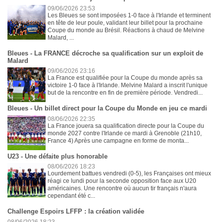
09/06/2026 23:53
Les Bleues se sont imposées 1-0 face à l'Irlande et terminent
en tête de leur poule, validant leur billet pour la prochaine
Coupe du monde au Brésil. Réactions à chaud de Melvine
Malard, ...
Bleues - La FRANCE décroche sa qualification sur un exploit de
Malard
09/06/2026 23:16
La France est qualifiée pour la Coupe du monde après sa
victoire 1-0 face à l'Irlande. Melvine Malard a inscrit l'unique
but de la rencontre en fin de première période. Vendredi...
Bleues - Un billet direct pour la Coupe du Monde en jeu ce mardi
08/06/2026 22:35
La France jouera sa qualification directe pour la Coupe du
monde 2027 contre l'Irlande ce mardi à Grenoble (21h10,
France 4) Après une campagne en forme de monta...
U23 - Une défaite plus honorable
08/06/2026 18:23
Lourdement battues vendredi (0-5), les Françaises ont mieux
réagi ce lundi pour la seconde opposition face aux U20
américaines. Une rencontre où aucun tir français n'aura
cependant été c...
Challenge Espoirs LFFP : la création validée
08/06/2026 18:23