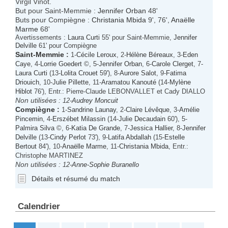
Virgil Vinot.
But pour Saint-Memmie :
Jennifer Orban
48'
Buts pour Compiègne :
Christania Mbida
9', 76',
Anaëlle
Marme
68'
Avertissements :
Laura Curti
55' pour Saint-Memmie,
Jennifer
Delville
61' pour Compiègne
Saint-Memmie
:
1-
Cécile Leroux
, 2-
Hélène Béreaux
, 3-
Eden
Caye
, 4-
Lorrie Goedert
©, 5-
Jennifer Orban
, 6-
Carole Clerget
, 7-
Laura Curti
(13-
Lolita Crouet
59'), 8-
Aurore Salot
, 9-
Fatima
Driouich
, 10-
Julie Pillette
, 11-
Aramatou Kanouté
(14-
Mylène
Hiblot
76'), Entr.: Pierre-Claude LEBONVALLET et Cady DIALLO
Non utilisées :
12-
Audrey Moncuit
Compiègne
:
1-
Sandrine Launay
, 2-
Claire Lévêque
, 3-
Amélie
Pincemin
, 4-
Erszébet Milassin
(14-
Julie Decaudain
60'), 5-
Palmira Silva
©, 6-
Katia De Grande
, 7-
Jessica Hallier
, 8-
Jennifer
Delville
(13-
Cindy Perlot
73'), 9-
Latifa Abdallah
(15-
Estelle
Bertout
84'), 10-
Anaëlle Marme
, 11-
Christania Mbida
, Entr.:
Christophe MARTINEZ
Non utilisées :
12-
Anne-Sophie Buranello
Détails et résumé du match
Calendrier