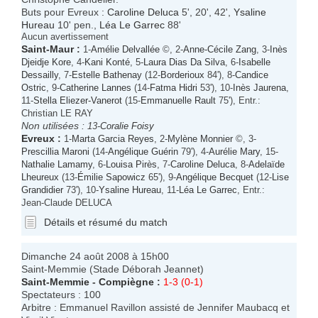
Buts pour Evreux :
Caroline Deluca
5', 20', 42',
Ysaline
Hureau
10' pen.,
Léa Le Garrec
88'
Aucun avertissement
Saint-Maur
:
1-
Amélie Delvallée
©, 2-
Anne-Cécile Zang
, 3-
Inès
Djeidje Kore
, 4-
Kani Konté
, 5-
Laura Dias Da Silva
, 6-
Isabelle
Dessailly
, 7-
Estelle Bathenay
(12-
Borderioux
84'), 8-
Candice
Ostric
, 9-
Catherine Lannes
(14-
Fatma Hidri
53'), 10-
Inès Jaurena
,
11-
Stella Eliezer-Vanerot
(15-
Emmanuelle Rault
75'), Entr.:
Christian LE RAY
Non utilisées :
13-
Coralie Foisy
Evreux
:
1-
Marta Garcia Reyes
, 2-
Mylène Monnier
©, 3-
Prescillia Maroni
(14-
Angélique Guérin
79'), 4-
Aurélie Mary
, 15-
Nathalie Lamamy
, 6-
Louisa Pirès
, 7-
Caroline Deluca
, 8-
Adelaïde
Lheureux
(13-
Émilie Sapowicz
65'), 9-
Angélique Becquet
(12-
Lise
Grandidier
73'), 10-
Ysaline Hureau
, 11-
Léa Le Garrec
, Entr.:
Jean-Claude DELUCA
Détails et résumé du match
Dimanche 24 août 2008 à 15h00
Saint-Memmie (Stade Déborah Jeannet)
Saint-Memmie
-
Compiègne
:
1-3 (0-1)
Spectateurs : 100
Arbitre : Emmanuel Ravillon assisté de Jennifer Maubacq et