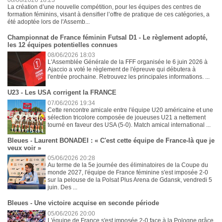
La création d’une nouvelle compétition, pour les équipes des centres de
formation féminins, visant à densifier l’offre de pratique de ces catégories, a
été adoptée lors de l'Assemb...
Championnat de France féminin Futsal D1 - Le règlement adopté,
les 12 équipes potentielles connues
08/06/2026 18:03
L'Assemblée Générale de la FFF organisée le 6 juin 2026 à
Ajaccio a voté le règlement de l'épreuve qui débutera à
l'entrée prochaine. Retrouvez les principales informations. ...
U23 - Les USA corrigent la FRANCE
07/06/2026 19:34
Cette rencontre amicale entre l'équipe U20 américaine et une
sélection tricolore composée de joueuses U21 a nettement
tourné en faveur des USA (5-0). Match amical international ...
Bleues - Laurent BONADEI : « C'est cette équipe de France-là que je
veux voir »
05/06/2026 20:28
Au terme de la 5e journée des éliminatoires de la Coupe du
monde 2027, l'équipe de France féminine s'est imposée 2-0
sur la pelouse de la Polsat Plus Arena de Gdansk, vendredi 5
juin. Des ...
Bleues - Une victoire acquise en seconde période
05/06/2026 20:00
L'équipe de France s'est imposée 2-0 face à la Pologne grâce