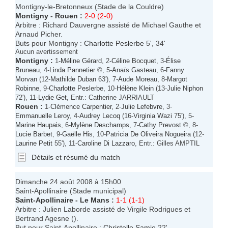
Montigny-le-Bretonneux (Stade de la Couldre)
Montigny
-
Rouen
:
2-0 (2-0)
Arbitre : Richard Dauvergne assisté de Michael Gauthe et
Arnaud Picher.
Buts pour Montigny :
Charlotte Peslerbe
5', 34'
Aucun avertissement
Montigny
:
1-
Méline Gérard
, 2-
Céline Bocquet
, 3-
Élise
Bruneau
, 4-
Linda Pannetier
©, 5-
Anaïs Gasteau
, 6-
Fanny
Morvan
(12-
Mathilde Duban
63'), 7-
Aude Moreau
, 8-
Margot
Robinne
, 9-
Charlotte Peslerbe
, 10-
Hélène Klein
(13-
Julie Niphon
72'), 11-
Lydie Get
, Entr.: Catherine JARRIAULT
Rouen
:
1-
Clémence Carpentier
, 2-
Julie Lefebvre
, 3-
Emmanuelle Leroy
, 4-
Audrey Lecoq
(16-
Virginia Wazi
75'), 5-
Marine Haupais
, 6-
Mylène Deschamps
, 7-
Cathy Prevost
©, 8-
Lucie Barbet
, 9-
Gaëlle His
, 10-
Patricia De Oliveira Nogueira
(12-
Laurine Petit
55'), 11-
Caroline Di Lazzaro
, Entr.: Gilles AMPTIL
Détails et résumé du match
Dimanche 24 août 2008 à 15h00
Saint-Apollinaire (Stade municipal)
Saint-Apollinaire
-
Le Mans
:
1-1 (1-1)
Arbitre : Julien Laborde assisté de Virgile Rodrigues et
Bertrand Agesne ().
But pour Saint-Apollinaire :
Christelle Samie
22'