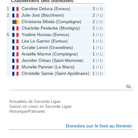
Classement des buteuses
1
Caroline Deluca
(
Evreux
)
3
(+3)
2
Julie Jost
(
Bischheim
)
2
(+2)
Christania Mbida
(
Compiègne
)
2
(+2)
Charlotte Peslerbe
(
Montigny
)
2
(+2)
5
Ysaline Hureau
(
Evreux
)
1
(+1)
Léa Le Garrec
(
Evreux
)
1
(+1)
Coralie Lenot
(
Gravelines
)
1
(+1)
Anaëlle Marme
(
Compiègne
)
1
(+1)
Jennifer Orban
(
Saint-Memmie
)
1
(+1)
Murielle Pannier
(
Le Mans
)
1
(+1)
Christelle Samie
(
Saint-Apollinaire
)
1
(+1)
SL
Actualités de Seconde Ligue
Saison en cours en Seconde Ligue
Historique/Palmarès
Données sur le foot au féminin