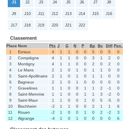
J1
J2
J3
J4
J5
J6
J7
J8
J9
J10
J11
J12
J13
J14
J15
J16
J17
J18
J19
J20
J21
J22
Classement
Place
Nom
Pts
J
G
N
P
Bp
Bc
Diff
Pen,
1
Evreux
4
1
1
0
0
5
0
5
0
2
Compiègne
4
1
1
0
0
3
1
2
0
3
Montigny
4
1
1
0
0
2
0
2
0
4
Le Mans
2
1
0
1
0
1
1
0
0
5
Saint-Apollinaire
2
1
0
1
0
1
1
0
0
6
Bagneux
2
1
0
1
0
0
0
0
0
7
Gravelines
1
1
0
0
1
1
2
-1
0
8
Saint-Memmie
1
1
0
0
1
1
3
-2
0
9
Saint-Maur
1
1
0
0
1
0
5
-5
0
10
Bischheim
-2
1
1
0
0
2
1
1
6
11
Rouen
-2
1
0
0
1
0
2
-2
3
12
Algrange
-4
1
0
1
0
0
0
0
6