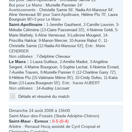
But pour Le Mans :
Murielle Pannier
24'
Avertissements :
Christelle Samie
56',
Nadia Aït-Mansour
84',
Aline Vernevaut
90' pour Saint-Apollinaire,
Hélène Plu
70',
Laura
Bourgouin
90'+3 pour Le Mans
Saint-Apollinaire
:
1-
Jennifer Gautherot
, 2-
Camille Louvion
, 3-
Mélodie Célimène
(13-
Claire Passemard
33'), 4-
Noémie Goldi
, 5-
Marie Mathely
, 6-
Aline Vernevaut
, 8-
Ludivine Mougeot
, 14-
Priscillia Hakkar
, 9-
Manon Mercier
, 10-
Aurore Rabut
©, 11-
Christelle Samie
(12-
Nadia Aït-Mansour
63'), Entr.: Marie
CENDRIER
Non utilisées :
7-
Delphine Chevaux
Le Mans
:
1-
Laura Guilleux
, 2-
Amélie Madiot
, 3-
Angéline
Sergent
, 4-
Marine Bourgouin
, 5-
Sophie Lechat
, 6-
Noémie Evrard
,
7-
Aurélie Travers
, 8-
Murielle Pannier
© (12-
Charlène Garry
72'),
9-
Hélène Plu
(15-
Valériane Même
85'), 10-
Cindy Dufeu
, 11-
Katia
Blain
(13-
Laura Bourgouin
55'), Entr.: Xavier AUBERT
Non utilisées :
14-
Audrey Liscouet
Détails et résumé du match
Dimanche 24 août 2008 à 15h00
Saint-Maur-des-Fossés (Stade Adolphe-Chéron)
Saint-Maur
-
Evreux
:
0-5 (0-4)
Arbitre : Renaud Hocq assisté de Cyril Cropsal et
Christophe Candelier.