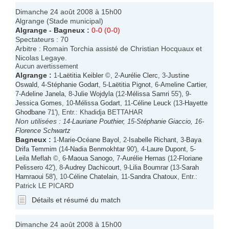
Dimanche 24 août 2008 à 15h00
Algrange (Stade municipal)
Algrange
-
Bagneux
:
0-0 (0-0)
Spectateurs : 70
Arbitre : Romain Torchia assisté de Christian Hocquaux et
Nicolas Legaye.
Aucun avertissement
Algrange
:
1-
Laëtitia Keibler
©, 2-
Aurélie Clerc
, 3-
Justine
Oswald
, 4-
Stéphanie Godart
, 5-
Laëtitia Pignot
, 6-
Ameline Cartier
,
7-
Adeline Janela
, 8-
Julie Wojdyla
(12-
Mélissa Samri
55'), 9-
Jessica Gomes
, 10-
Mélissa Godart
, 11-
Céline Leuck
(13-
Hayette
Ghodbane
71'), Entr.: Khadidja BETTAHAR
Non utilisées :
14-
Lauriane Pouthier
, 15-
Stéphanie Giaccio
, 16-
Florence Schwartz
Bagneux
:
1-
Marie-Océane Bayol
, 2-
Isabelle Richant
, 3-
Baya
Drifa Temmim
(14-
Nadia Benmokhtar
90'), 4-
Laure Dupont
, 5-
Leila Meflah
©, 6-
Maoua Sanogo
, 7-
Aurélie Hernas
(12-
Floriane
Pelissero
42'), 8-
Audrey Dachicourt
, 9-
Lilia Boumrar
(13-
Sarah
Hamraoui
58'), 10-
Céline Chatelain
, 11-
Sandra Chatoux
, Entr.:
Patrick LE PICARD
Détails et résumé du match
Dimanche 24 août 2008 à 15h00