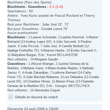
Bischheim (Parc des Sports)
Bischheim
-
Gravelines
:
2-1 (1-0)
Spectateurs : 50
Arbitre : Yves Kurtz assisté de Pascal Rocland et Thierry
Thomas.
Buts pour Bischheim :
Julie Jost
32', 72'
But pour Gravelines :
Coralie Lenot
76'
Aucun avertissement
Bischheim
:
1-
Loanne Schneider
, 2-
Laetitia Hummel
, 3-
Marion
Bertrand
(13-
Audrey Lopez
64'), 4-
Julie Saccenti
, 5-
Pauline
Jaeck
, 6-
Julie Piccioli
, 7-
Julie Jost
, 8-
Camille Berbett
(12-
Nadège Forthoffer
75'), 9-
Noémie Hoehe
, 10-
Émilie Saccenti
©,
11-
Marjolène Burgun
, Entr.: Kamel BELLAHCENE
Non utilisées :
14-
Morgane Gaudin
Gravelines
:
1-
Alisson Branger
, 2-
Justine Geneau de la
Marlière
, 3-
Mélanie Garot
, 4-
Marie-Andrée Replan
, 5-
Nathalie
Jarosz
©, 6-
Aude Zakardjian
, 7-
Ludivine Bernard
(14-
Cathy
Fever
73'), 8-
Julie Machart-Rabanne
, 9-
Lise Debaeke
(12-
Coralie
Lenot
50'), 10-
Charlène Olivier
, 11-
Manon Pines
(13-
Charlotte
Geneau de la Marlière
50'), Entr.: Georges WESTELYNCK
Non utilisées :
16-
Alexandra Coquet
Détails et résumé du match
Dimanche 24 août 2008 à 15h00