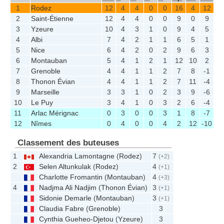
1
Rodez
12
4
4
0
0
16
4
12
2
Saint-Étienne
12
4
4
0
0
9
0
9
3
Yzeure
10
4
3
1
0
9
4
5
4
Albi
7
4
2
1
1
6
5
1
5
Nice
6
4
2
0
2
9
6
3
6
Montauban
5
4
1
2
1
12
10
2
7
Grenoble
4
4
1
1
2
7
8
-1
8
Thonon Évian
4
4
1
1
2
7
11
-4
9
Marseille
3
3
1
0
2
3
9
-6
10
Le Puy
3
4
1
0
3
2
6
-4
11
Arlac Mérignac
0
3
0
0
3
1
8
-7
12
Nîmes
0
4
0
0
4
2
12
-10
Classement des buteuses
1
Alexandria Lamontagne
(
Rodez
)
7
(+2)
2
Selen Altunkulak
(
Rodez
)
4
(+1)
Charlotte Fromantin
(
Montauban
)
4
(+3)
4
Nadjma Ali Nadjim
(
Thonon Évian
)
3
(+1)
Sidonie Demarle
(
Montauban
)
3
(+1)
Claudia Fabre
(
Grenoble
)
3
Cynthia Gueheo-Djetou
(
Yzeure
)
3