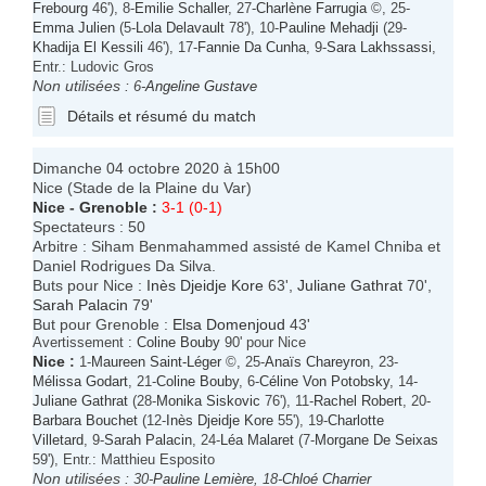
Frebourg
46'), 8-
Emilie Schaller
, 27-
Charlène Farrugia
©, 25-
Emma Julien
(5-
Lola Delavault
78'), 10-
Pauline Mehadji
(29-
Khadija El Kessili
46'), 17-
Fannie Da Cunha
, 9-
Sara Lakhssassi
,
Entr.: Ludovic Gros
Non utilisées :
6-
Angeline Gustave
Détails et résumé du match
Dimanche 04 octobre 2020 à 15h00
Nice (Stade de la Plaine du Var)
Nice
-
Grenoble
:
3-1 (0-1)
Spectateurs : 50
Arbitre : Siham Benmahammed assisté de Kamel Chniba et
Daniel Rodrigues Da Silva.
Buts pour Nice :
Inès Djeidje Kore
63',
Juliane Gathrat
70',
Sarah Palacin
79'
But pour Grenoble :
Elsa Domenjoud
43'
Avertissement :
Coline Bouby
90' pour Nice
Nice
:
1-
Maureen Saint-Léger
©, 25-
Anaïs Chareyron
, 23-
Mélissa Godart
, 21-
Coline Bouby
, 6-
Céline Von Potobsky
, 14-
Juliane Gathrat
(28-
Monika Siskovic
76'), 11-
Rachel Robert
, 20-
Barbara Bouchet
(12-
Inès Djeidje Kore
55'), 19-
Charlotte
Villetard
, 9-
Sarah Palacin
, 24-
Léa Malaret
(7-
Morgane De Seixas
59'), Entr.: Matthieu Esposito
Non utilisées :
30-
Pauline Lemière
, 18-
Chloé Charrier