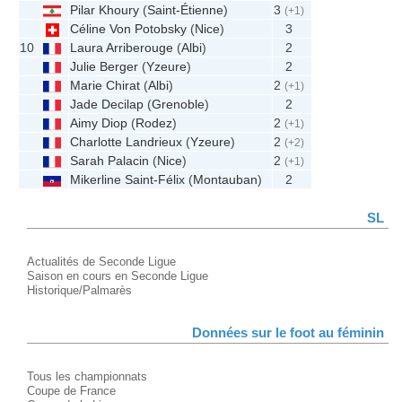
Pilar Khoury
(
Saint-Étienne
)
3
(+1)
Céline Von Potobsky
(
Nice
)
3
10
Laura Arriberouge
(
Albi
)
2
Julie Berger
(
Yzeure
)
2
Marie Chirat
(
Albi
)
2
(+1)
Jade Decilap
(
Grenoble
)
2
Aimy Diop
(
Rodez
)
2
(+1)
Charlotte Landrieux
(
Yzeure
)
2
(+2)
Sarah Palacin
(
Nice
)
2
(+1)
Mikerline Saint-Félix
(
Montauban
)
2
SL
Actualités de Seconde Ligue
Saison en cours en Seconde Ligue
Historique/Palmarès
Données sur le foot au féminin
Tous les championnats
Coupe de France