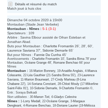
Détails et résumé du match
Match joué à huis clos
Dimanche 04 octobre 2020 à 15h00
Montauban (Stade Jean Verbeke)
Montauban
-
Nîmes
:
5-1 (3-1)
Spectateurs : 109
Arbitre : Savina Elbour assisté de Oihan Esteban et
Jonathan Abad.
Buts pour Montauban :
Charlotte Fromantin
26', 28', 60',
Laurence Saviana
37',
Sidonie Demarle
65'
But pour Nîmes :
Fannie Da Cunha
45'
Avertissements :
Charlotte Fromantin
10',
Sandra Bima
78' pour
Montauban,
Océane Grange
48',
Romane Benchao
66' pour
Nîmes
Montauban
:
16-
Marion Bonnery
, 19-
Anaëlle Anglais
, 4-
Maeva
Colasante
, 22-
Léa Gauthier
(21-
Sandra Bima
55'), 23-
Laurence
Saviana
, 11-
Marion Braunwart
, 27-
Cindy Marteau
(8-
Lina
Chabane
22'), 14-
Soriana Constant
, 28-
Chloé Mouly
(17-
Mikerline
Saint-Félix
81'), 10-
Sidonie Demarle
, 9-
Charlotte Fromantin
©,
Entr.: Soraya Belkadi
Non utilisées :
30-
Manon Toti
, 6-
Gladys Celestra
Nîmes
:
1-
Lorry Medall
, 22-
Océane Grange
, 3-
Margaux
Dengleant
, 4-
Romane Benchao
, 18-
Doriane Laurier
(19-
Mélissa