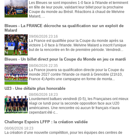
Les Bleues se sont imposées 1-0 face à l'Irlande et terminent
en tête de leur poule, validant leur billet pour la prochaine
Coupe du monde au Brésil. Réactions à chaud de Melvine
Malard, ...
Bleues - La FRANCE décroche sa qualification sur un exploit de
Malard
09/06/2026 23:16
La France est qualifiée pour la Coupe du monde après sa
victoire 1-0 face à l'Irlande. Melvine Malard a inscrit l'unique
but de la rencontre en fin de première période. Vendredi...
Bleues - Un billet direct pour la Coupe du Monde en jeu ce mardi
08/06/2026 22:35
La France jouera sa qualification directe pour la Coupe du
monde 2027 contre l'Irlande ce mardi à Grenoble (21h10,
France 4) Après une campagne en forme de monta...
U23 - Une défaite plus honorable
08/06/2026 18:23
Lourdement battues vendredi (0-5), les Françaises ont mieux
réagi ce lundi pour la seconde opposition face aux U20
américaines. Une rencontre où aucun tir français n'aura
cependant été c...
Challenge Espoirs LFFP : la création validée
08/06/2026 18:23
La création d’une nouvelle compétition, pour les équipes des centres de