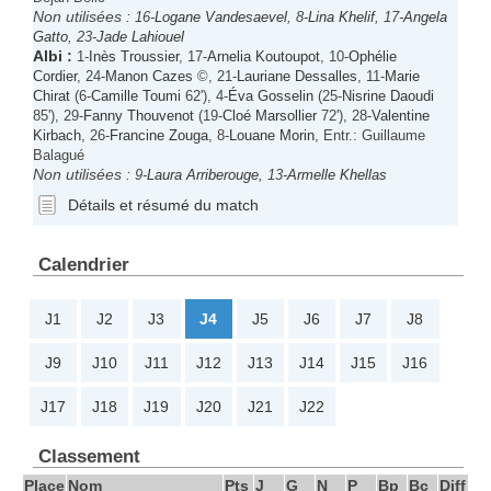
Non utilisées :
16-
Logane Vandesaevel
, 8-
Lina Khelif
, 17-
Angela
Gatto
, 23-
Jade Lahiouel
Albi
:
1-
Inès Troussier
, 17-
Arnelia Koutoupot
, 10-
Ophélie
Cordier
, 24-
Manon Cazes
©, 21-
Lauriane Dessalles
, 11-
Marie
Chirat
(6-
Camille Toumi
62'), 4-
Éva Gosselin
(25-
Nisrine Daoudi
85'), 29-
Fanny Thouvenot
(19-
Cloé Marsollier
72'), 28-
Valentine
Kirbach
, 26-
Francine Zouga
, 8-
Louane Morin
, Entr.: Guillaume
Balagué
Non utilisées :
9-
Laura Arriberouge
, 13-
Armelle Khellas
Détails et résumé du match
Calendrier
J1
J2
J3
J4
J5
J6
J7
J8
J9
J10
J11
J12
J13
J14
J15
J16
J17
J18
J19
J20
J21
J22
Classement
Place
Nom
Pts
J
G
N
P
Bp
Bc
Diff