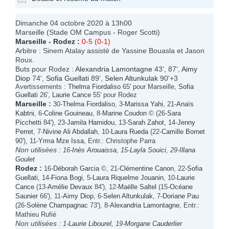
Dimanche 04 octobre 2020 à 13h00
Marseille (Stade OM Campus - Roger Scotti)
Marseille
-
Rodez
:
0-5 (0-1)
Arbitre : Sinem Atalay assisté de Yassine Bouasla et Jason
Roux.
Buts pour Rodez :
Alexandria Lamontagne
43', 87',
Aimy
Diop
74',
Sofia Guellati
89',
Selen Altunkulak
90'+3
Avertissements :
Thelma Fiordaliso
65' pour Marseille,
Sofia
Guellati
26',
Laurie Cance
55' pour Rodez
Marseille
:
30-
Thelma Fiordaliso
, 3-
Marissa Yahi
, 21-
Anaïs
Kabtni
, 6-
Coline Gouineau
, 8-
Marine Coudon
© (26-
Sara
Picchetti
84'), 23-
Jamila Hamidou
, 13-
Sarah Zahot
, 14-
Jenny
Perret
, 7-
Nivine Ali Abdallah
, 10-
Laura Rueda
(22-
Camille Bornet
90'), 11-
Yrma Mze Issa
, Entr.: Christophe Parra
Non utilisées :
16-
Inès Arouaissa
, 15-
Layla Souici
, 29-
Illana
Goulet
Rodez
:
16-
Déborah Garcia
©, 21-
Clémentine Canon
, 22-
Sofia
Guellati
, 14-
Fiona Bogi
, 5-
Laura Riquelme Jouanin
, 10-
Laurie
Cance
(13-
Amélie Devaux
84'), 12-
Maëlle Saltel
(15-
Océane
Saunier
66'), 11-
Aimy Diop
, 6-
Selen Altunkulak
, 7-
Doriane Pau
(26-
Solène Champagnac
73'), 8-
Alexandria Lamontagne
, Entr.:
Mathieu Rufié
Non utilisées :
1-
Laurie Libourel
, 19-
Morgane Cauderlier