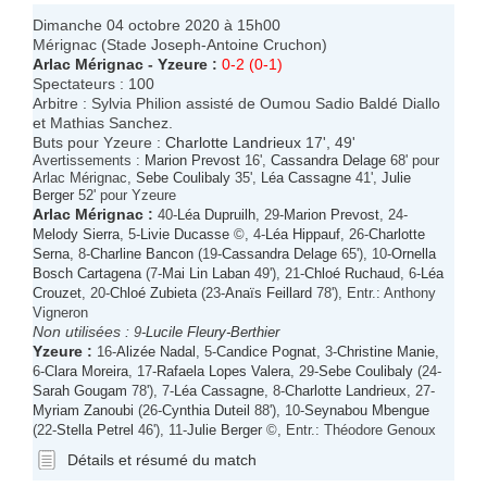
Dimanche 04 octobre 2020 à 15h00
Mérignac (Stade Joseph-Antoine Cruchon)
Arlac Mérignac
-
Yzeure
:
0-2 (0-1)
Spectateurs : 100
Arbitre : Sylvia Philion assisté de Oumou Sadio Baldé Diallo
et Mathias Sanchez.
Buts pour Yzeure :
Charlotte Landrieux
17', 49'
Avertissements :
Marion Prevost
16',
Cassandra Delage
68' pour
Arlac Mérignac,
Sebe Coulibaly
35',
Léa Cassagne
41',
Julie
Berger
52' pour Yzeure
Arlac Mérignac
:
40-
Léa Dupruilh
, 29-
Marion Prevost
, 24-
Melody Sierra
, 5-
Livie Ducasse
©, 4-
Léa Hippauf
, 26-
Charlotte
Serna
, 8-
Charline Bancon
(19-
Cassandra Delage
65'), 10-
Ornella
Bosch Cartagena
(7-
Mai Lin Laban
49'), 21-
Chloé Ruchaud
, 6-
Léa
Crouzet
, 20-
Chloé Zubieta
(23-
Anaïs Feillard
78'), Entr.: Anthony
Vigneron
Non utilisées :
9-
Lucile Fleury-Berthier
Yzeure
:
16-
Alizée Nadal
, 5-
Candice Pognat
, 3-
Christine Manie
,
6-
Clara Moreira
, 17-
Rafaela Lopes Valera
, 29-
Sebe Coulibaly
(24-
Sarah Gougam
78'), 7-
Léa Cassagne
, 8-
Charlotte Landrieux
, 27-
Myriam Zanoubi
(26-
Cynthia Duteil
88'), 10-
Seynabou Mbengue
(22-
Stella Petrel
46'), 11-
Julie Berger
©, Entr.: Théodore Genoux
Détails et résumé du match