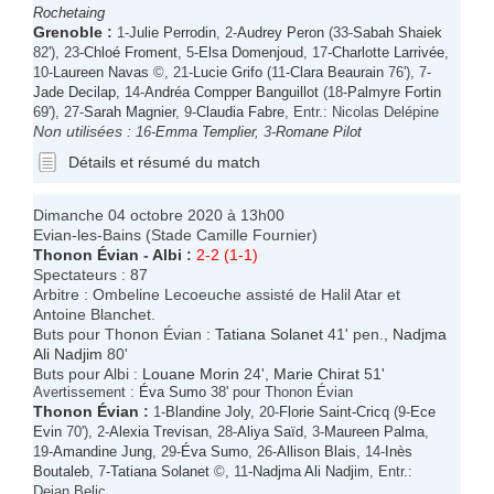
Rochetaing
Grenoble
:
1-
Julie Perrodin
, 2-
Audrey Peron
(33-
Sabah Shaiek
82'), 23-
Chloé Froment
, 5-
Elsa Domenjoud
, 17-
Charlotte Larrivée
,
10-
Laureen Navas
©, 21-
Lucie Grifo
(11-
Clara Beaurain
76'), 7-
Jade Decilap
, 14-
Andréa Compper Banguillot
(18-
Palmyre Fortin
69'), 27-
Sarah Magnier
, 9-
Claudia Fabre
, Entr.: Nicolas Delépine
Non utilisées :
16-
Emma Templier
, 3-
Romane Pilot
Détails et résumé du match
Dimanche 04 octobre 2020 à 13h00
Evian-les-Bains (Stade Camille Fournier)
Thonon Évian
-
Albi
:
2-2 (1-1)
Spectateurs : 87
Arbitre : Ombeline Lecoeuche assisté de Halil Atar et
Antoine Blanchet.
Buts pour Thonon Évian :
Tatiana Solanet
41' pen.,
Nadjma
Ali Nadjim
80'
Buts pour Albi :
Louane Morin
24',
Marie Chirat
51'
Avertissement :
Éva Sumo
38' pour Thonon Évian
Thonon Évian
:
1-
Blandine Joly
, 20-
Florie Saint-Cricq
(9-
Ece
Evin
70'), 2-
Alexia Trevisan
, 28-
Aliya Saïd
, 3-
Maureen Palma
,
19-
Amandine Jung
, 29-
Éva Sumo
, 26-
Allison Blais
, 14-
Inès
Boutaleb
, 7-
Tatiana Solanet
©, 11-
Nadjma Ali Nadjim
, Entr.:
Dejan Belic