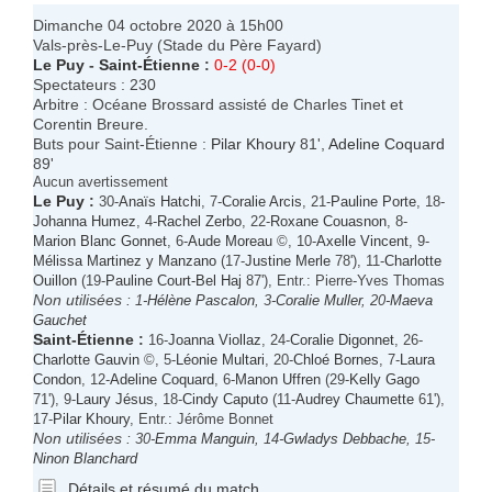
Dimanche 04 octobre 2020 à 15h00
Vals-près-Le-Puy (Stade du Père Fayard)
Le Puy
-
Saint-Étienne
:
0-2 (0-0)
Spectateurs : 230
Arbitre : Océane Brossard assisté de Charles Tinet et
Corentin Breure.
Buts pour Saint-Étienne :
Pilar Khoury
81',
Adeline Coquard
89'
Aucun avertissement
Le Puy
:
30-
Anaïs Hatchi
, 7-
Coralie Arcis
, 21-
Pauline Porte
, 18-
Johanna Humez
, 4-
Rachel Zerbo
, 22-
Roxane Couasnon
, 8-
Marion Blanc Gonnet
, 6-
Aude Moreau
©, 10-
Axelle Vincent
, 9-
Mélissa Martinez y Manzano
(17-
Justine Merle
78'), 11-
Charlotte
Ouillon
(19-
Pauline Court-Bel Haj
87'), Entr.: Pierre-Yves Thomas
Non utilisées :
1-
Hélène Pascalon
, 3-
Coralie Muller
, 20-
Maeva
Gauchet
Saint-Étienne
:
16-
Joanna Viollaz
, 24-
Coralie Digonnet
, 26-
Charlotte Gauvin
©, 5-
Léonie Multari
, 20-
Chloé Bornes
, 7-
Laura
Condon
, 12-
Adeline Coquard
, 6-
Manon Uffren
(29-
Kelly Gago
71'), 9-
Laury Jésus
, 18-
Cindy Caputo
(11-
Audrey Chaumette
61'),
17-
Pilar Khoury
, Entr.: Jérôme Bonnet
Non utilisées :
30-
Emma Manguin
, 14-
Gwladys Debbache
, 15-
Ninon Blanchard
Détails et résumé du match