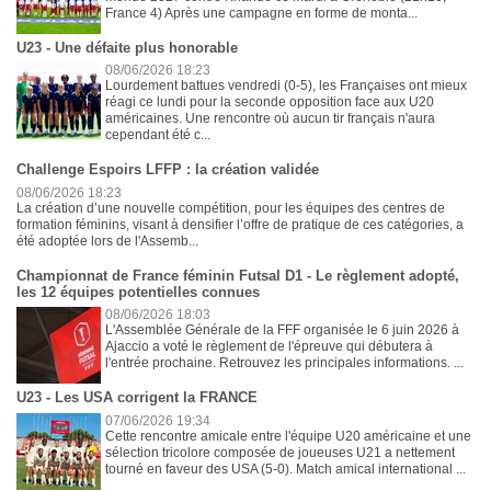
France 4) Après une campagne en forme de monta...
U23 - Une défaite plus honorable
08/06/2026 18:23
Lourdement battues vendredi (0-5), les Françaises ont mieux
réagi ce lundi pour la seconde opposition face aux U20
américaines. Une rencontre où aucun tir français n'aura
cependant été c...
Challenge Espoirs LFFP : la création validée
08/06/2026 18:23
La création d’une nouvelle compétition, pour les équipes des centres de
formation féminins, visant à densifier l’offre de pratique de ces catégories, a
été adoptée lors de l'Assemb...
Championnat de France féminin Futsal D1 - Le règlement adopté,
les 12 équipes potentielles connues
08/06/2026 18:03
L'Assemblée Générale de la FFF organisée le 6 juin 2026 à
Ajaccio a voté le règlement de l'épreuve qui débutera à
l'entrée prochaine. Retrouvez les principales informations. ...
U23 - Les USA corrigent la FRANCE
07/06/2026 19:34
Cette rencontre amicale entre l'équipe U20 américaine et une
sélection tricolore composée de joueuses U21 a nettement
tourné en faveur des USA (5-0). Match amical international ...