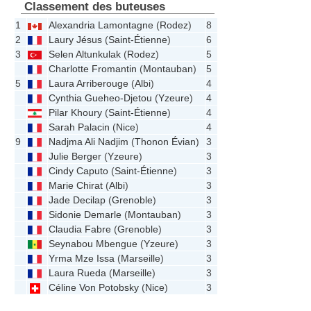
Classement des buteuses
1
Alexandria Lamontagne
(
Rodez
)
8
2
Laury Jésus
(
Saint-Étienne
)
6
3
Selen Altunkulak
(
Rodez
)
5
Charlotte Fromantin
(
Montauban
)
5
5
Laura Arriberouge
(
Albi
)
4
Cynthia Gueheo-Djetou
(
Yzeure
)
4
Pilar Khoury
(
Saint-Étienne
)
4
Sarah Palacin
(
Nice
)
4
9
Nadjma Ali Nadjim
(
Thonon Évian
)
3
Julie Berger
(
Yzeure
)
3
Cindy Caputo
(
Saint-Étienne
)
3
Marie Chirat
(
Albi
)
3
Jade Decilap
(
Grenoble
)
3
Sidonie Demarle
(
Montauban
)
3
Claudia Fabre
(
Grenoble
)
3
Seynabou Mbengue
(
Yzeure
)
3
Yrma Mze Issa
(
Marseille
)
3
Laura Rueda
(
Marseille
)
3
Céline Von Potobsky
(
Nice
)
3