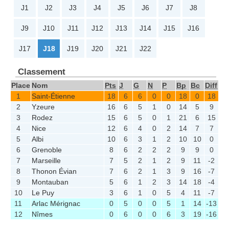
J1
J2
J3
J4
J5
J6
J7
J8
J9
J10
J11
J12
J13
J14
J15
J16
J17
J18
J19
J20
J21
J22
Classement
Place
Nom
Pts
J
G
N
P
Bp
Bc
Diff
1
Saint-Étienne
18
6
6
0
0
18
0
18
2
Yzeure
16
6
5
1
0
14
5
9
3
Rodez
15
6
5
0
1
21
6
15
4
Nice
12
6
4
0
2
14
7
7
5
Albi
10
6
3
1
2
10
10
0
6
Grenoble
8
6
2
2
2
9
9
0
7
Marseille
7
5
2
1
2
9
11
-2
8
Thonon Évian
7
6
2
1
3
9
16
-7
9
Montauban
5
6
1
2
3
14
18
-4
10
Le Puy
3
6
1
0
5
4
11
-7
11
Arlac Mérignac
0
5
0
0
5
1
14
-13
12
Nîmes
0
6
0
0
6
3
19
-16