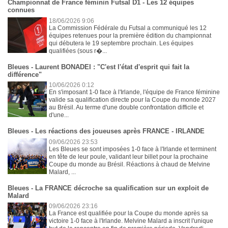
Championnat de France féminin Futsal D1 - Les 12 équipes
connues
18/06/2026 9:06
La Commission Fédérale du Futsal a communiqué les 12
équipes retenues pour la première édition du championnat
qui débutera le 19 septembre prochain. Les équipes
qualifiées (sous r�...
Bleues - Laurent BONADEI : "C'est l'état d'esprit qui fait la
différence"
10/06/2026 0:12
En s'imposant 1-0 face à l'Irlande, l'équipe de France féminine
valide sa qualification directe pour la Coupe du monde 2027
au Brésil. Au terme d'une double confrontation difficile et
d'une...
Bleues - Les réactions des joueuses après FRANCE - IRLANDE
09/06/2026 23:53
Les Bleues se sont imposées 1-0 face à l'Irlande et terminent
en tête de leur poule, validant leur billet pour la prochaine
Coupe du monde au Brésil. Réactions à chaud de Melvine
Malard, ...
Bleues - La FRANCE décroche sa qualification sur un exploit de
Malard
09/06/2026 23:16
La France est qualifiée pour la Coupe du monde après sa
victoire 1-0 face à l'Irlande. Melvine Malard a inscrit l'unique