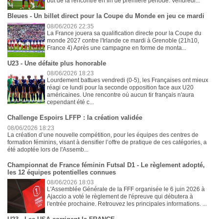
but de la rencontre en fin de première période. Vendredi...
Bleues - Un billet direct pour la Coupe du Monde en jeu ce mardi
08/06/2026 22:35
La France jouera sa qualification directe pour la Coupe du
monde 2027 contre l'Irlande ce mardi à Grenoble (21h10,
France 4) Après une campagne en forme de monta...
U23 - Une défaite plus honorable
08/06/2026 18:23
Lourdement battues vendredi (0-5), les Françaises ont mieux
réagi ce lundi pour la seconde opposition face aux U20
américaines. Une rencontre où aucun tir français n'aura
cependant été c...
Challenge Espoirs LFFP : la création validée
08/06/2026 18:23
La création d’une nouvelle compétition, pour les équipes des centres de
formation féminins, visant à densifier l’offre de pratique de ces catégories, a
été adoptée lors de l'Assemb...
Championnat de France féminin Futsal D1 - Le règlement adopté,
les 12 équipes potentielles connues
08/06/2026 18:03
L'Assemblée Générale de la FFF organisée le 6 juin 2026 à
Ajaccio a voté le règlement de l'épreuve qui débutera à
l'entrée prochaine. Retrouvez les principales informations. ...