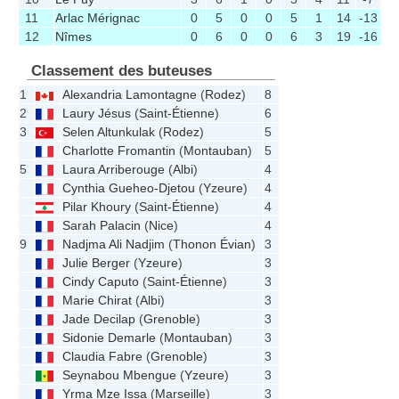
11
Arlac Mérignac
0
5
0
0
5
1
14
-13
12
Nîmes
0
6
0
0
6
3
19
-16
Classement des buteuses
1
Alexandria Lamontagne
(
Rodez
)
8
2
Laury Jésus
(
Saint-Étienne
)
6
3
Selen Altunkulak
(
Rodez
)
5
Charlotte Fromantin
(
Montauban
)
5
5
Laura Arriberouge
(
Albi
)
4
Cynthia Gueheo-Djetou
(
Yzeure
)
4
Pilar Khoury
(
Saint-Étienne
)
4
Sarah Palacin
(
Nice
)
4
9
Nadjma Ali Nadjim
(
Thonon Évian
)
3
Julie Berger
(
Yzeure
)
3
Cindy Caputo
(
Saint-Étienne
)
3
Marie Chirat
(
Albi
)
3
Jade Decilap
(
Grenoble
)
3
Sidonie Demarle
(
Montauban
)
3
Claudia Fabre
(
Grenoble
)
3
Seynabou Mbengue
(
Yzeure
)
3
Yrma Mze Issa
(
Marseille
)
3