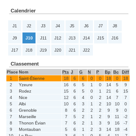
Calendrier
J1
J2
J3
J4
J5
J6
J7
J8
J9
J10
J11
J12
J13
J14
J15
J16
J17
J18
J19
J20
J21
J22
Classement
Place
Nom
Pts
J
G
N
P
Bp
Bc
Diff
1
Saint-Étienne
18
6
6
0
0
18
0
18
2
Yzeure
16
6
5
1
0
14
5
9
3
Rodez
15
6
5
0
1
21
6
15
4
Nice
12
6
4
0
2
14
7
7
5
Albi
10
6
3
1
2
10
10
0
6
Grenoble
8
6
2
2
2
9
9
0
7
Marseille
7
5
2
1
2
9
11
-2
8
Thonon Évian
7
6
2
1
3
9
16
-7
9
Montauban
5
6
1
2
3
14
18
-4
10
Le Puy
3
6
1
0
5
4
11
-7