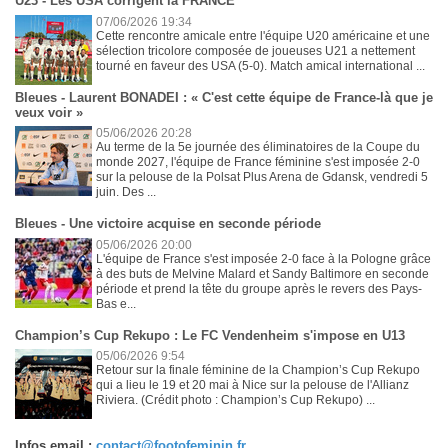
U23 - Les USA corrigent la FRANCE
07/06/2026 19:34
Cette rencontre amicale entre l'équipe U20 américaine et une
sélection tricolore composée de joueuses U21 a nettement
tourné en faveur des USA (5-0). Match amical international ...
Bleues - Laurent BONADEI : « C'est cette équipe de France-là que je
veux voir »
05/06/2026 20:28
Au terme de la 5e journée des éliminatoires de la Coupe du
monde 2027, l'équipe de France féminine s'est imposée 2-0
sur la pelouse de la Polsat Plus Arena de Gdansk, vendredi 5
juin. Des ...
Bleues - Une victoire acquise en seconde période
05/06/2026 20:00
L'équipe de France s'est imposée 2-0 face à la Pologne grâce
à des buts de Melvine Malard et Sandy Baltimore en seconde
période et prend la tête du groupe après le revers des Pays-
Bas e...
Champion’s Cup Rekupo : Le FC Vendenheim s'impose en U13
05/06/2026 9:54
Retour sur la finale féminine de la Champion’s Cup Rekupo
qui a lieu le 19 et 20 mai à Nice sur la pelouse de l'Allianz
Riviera. (Crédit photo : Champion’s Cup Rekupo) ...
Infos email :
contact@footofeminin.fr