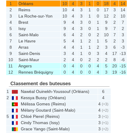
1
Orléans
10
4
3
1
0
18
4
14
2
Reims
10
4
3
1
0
17
3
14
3
La Roche-sur-Yon
10
4
3
1
0
12
2
10
4
Brest
9
4
3
0
1
9
2
7
5
Issy
9
4
3
0
1
9
7
2
6
Saint-Malo
6
4
2
0
2
10
7
3
7
Le Havre
5
4
1
2
1
5
2
3
8
Arras
4
4
1
1
2
3
6
-3
9
Saint-Denis
3
4
1
0
3
4
17
-13
10
Saint-Maur
2
4
0
2
2
2
8
-6
11
Angers
0
4
0
0
4
5
20
-15
12
Rennes Bréquigny
0
4
0
0
4
3
19
-16
Classement des buteuses
1
Nawëal Ouinekh-Youssouf
(
Orléans
)
6
2
Kessya Bussy
(
Orléans
)
4
Mélissa Gomes
(
Reims
)
4
(+3)
Mélany Goutard
(
Saint-Malo
)
4
(+2)
5
Chloé Pierel
(
Reims
)
3
(+1)
Cindy Thomas
(
Issy
)
3
(+1)
Grace Yango
(
Saint-Malo
)
3
(+2)