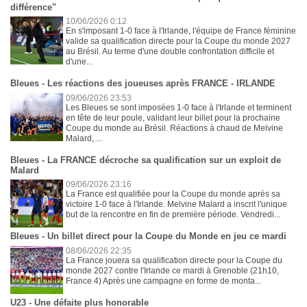
différence"
10/06/2026 0:12
En s'imposant 1-0 face à l'Irlande, l'équipe de France féminine
valide sa qualification directe pour la Coupe du monde 2027
au Brésil. Au terme d'une double confrontation difficile et
d'une...
Bleues - Les réactions des joueuses après FRANCE - IRLANDE
09/06/2026 23:53
Les Bleues se sont imposées 1-0 face à l'Irlande et terminent
en tête de leur poule, validant leur billet pour la prochaine
Coupe du monde au Brésil. Réactions à chaud de Melvine
Malard, ...
Bleues - La FRANCE décroche sa qualification sur un exploit de
Malard
09/06/2026 23:16
La France est qualifiée pour la Coupe du monde après sa
victoire 1-0 face à l'Irlande. Melvine Malard a inscrit l'unique
but de la rencontre en fin de première période. Vendredi...
Bleues - Un billet direct pour la Coupe du Monde en jeu ce mardi
08/06/2026 22:35
La France jouera sa qualification directe pour la Coupe du
monde 2027 contre l'Irlande ce mardi à Grenoble (21h10,
France 4) Après une campagne en forme de monta...
U23 - Une défaite plus honorable