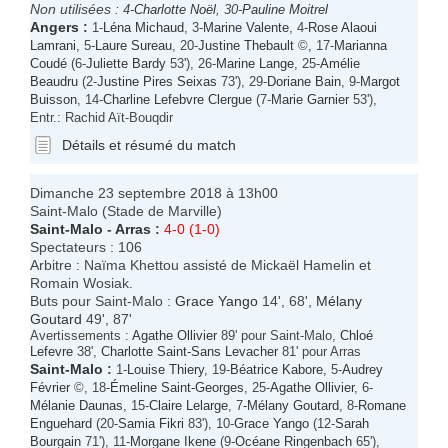
Non utilisées :
4-
Charlotte Noël
, 30-
Pauline Moitrel
Angers
:
1-
Léna Michaud
, 3-
Marine Valente
, 4-
Rose Alaoui
Lamrani
, 5-
Laure Sureau
, 20-
Justine Thebault
©, 17-
Marianna
Coudé
(6-
Juliette Bardy
53'), 26-
Marine Lange
, 25-
Amélie
Beaudru
(2-
Justine Pires Seixas
73'), 29-
Doriane Bain
, 9-
Margot
Buisson
, 14-
Charline Lefebvre Clergue
(7-
Marie Garnier
53'),
Entr.: Rachid Aït-Bouqdir
Détails et résumé du match
Dimanche 23 septembre 2018 à 13h00
Saint-Malo (Stade de Marville)
Saint-Malo
-
Arras
:
4-0 (1-0)
Spectateurs : 106
Arbitre : Naïma Khettou assisté de Mickaël Hamelin et
Romain Wosiak.
Buts pour Saint-Malo :
Grace Yango
14', 68',
Mélany
Goutard
49', 87'
Avertissements :
Agathe Ollivier
89' pour Saint-Malo,
Chloé
Lefevre
38',
Charlotte Saint-Sans Levacher
81' pour Arras
Saint-Malo
:
1-
Louise Thiery
, 19-
Béatrice Kabore
, 5-
Audrey
Février
©, 18-
Émeline Saint-Georges
, 25-
Agathe Ollivier
, 6-
Mélanie Daunas
, 15-
Claire Lelarge
, 7-
Mélany Goutard
, 8-
Romane
Enguehard
(20-
Samia Fikri
83'), 10-
Grace Yango
(12-
Sarah
Bourgain
71'), 11-
Morgane Ikene
(9-
Océane Ringenbach
65'),