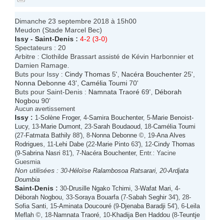
Dimanche 23 septembre 2018 à 15h00
Meudon (Stade Marcel Bec)
Issy
-
Saint-Denis
:
4-2 (3-0)
Spectateurs : 20
Arbitre : Clothilde Brassart assisté de Kévin Harbonnier et
Damien Ramage.
Buts pour Issy :
Cindy Thomas
5',
Nacéra Bouchenter
25',
Nonna Debonne
43',
Camélia Toumi
70'
Buts pour Saint-Denis :
Namnata Traoré
69',
Déborah
Nogbou
90'
Aucun avertissement
Issy
:
1-
Solène Froger
, 4-
Samira Bouchenter
, 5-
Marie Benoist-
Lucy
, 13-
Marie Dumont
, 23-
Sarah Boudaoud
, 18-
Camélia Toumi
(27-
Fatmata Bathily
88'), 8-
Nonna Debonne
©, 19-
Ana Alves
Rodrigues
, 11-
Lehi Dabe
(22-
Marie Pinto
63'), 12-
Cindy Thomas
(9-
Sabrina Nasri
81'), 7-
Nacéra Bouchenter
, Entr.: Yacine
Guesmia
Non utilisées :
30-
Héloïse Ralambosoa Ratsarari
, 20-
Ardjata
Doumbia
Saint-Denis
:
30-
Drusille Ngako Tchimi
, 3-
Wafat Mari
, 4-
Déborah Nogbou
, 33-
Soraya Bouarfa
(7-
Sabah Seghir
34'), 28-
Sofia Santi
, 15-
Aminata Doucouré
(9-
Djenaba Baradji
54'), 6-
Leila
Meflah
©, 18-
Namnata Traoré
, 10-
Khadija Ben Haddou
(8-
Teuntje