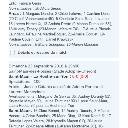
Entr.: Fabrice Garin
Non utilisées :
30-
Alicia Simon
Arras
:
1-
Margaux Dandre
, 2-
Chloé Lefevre
, 4-
Caroline Denis
(29-
Chloé Vanhersecke
45'), 5-
Charlotte Saint-Sans Levacher
,
15-
Loreen Herbet
©, 13-
Andréa Prette
(9-
Manon Dumoulin
68'),
18-
Audrey Tabary
(23-
Manon Lefebvre
74'), 17-
Aurélie Piosek-
Lauridant
, 6-
Pauline Martin-Boquet
, 21-
Amélie Coquet
, 19-
Pauline Cousin
, Entr.: Daniel Krawczyk
Non utilisées :
8-
Marie Schepers
, 16-
Marion Mancion
Détails et résumé du match
Dimanche 23 septembre 2018 à 15h00
Saint-Maur-des-Fossés (Stade Adolphe-Chéron)
Saint-Maur
-
La Roche-sur-Yon
:
0-0 (0-0)
Spectateurs : 100
Arbitre : Justine Catania assisté de Adrien Pereira et
Laurent Montecinos.
Avertissements :
Morgane De Seixas
36',
Audrey Duranty
51',
Krystelia Mayen
80',
Laurie Teinturier
90'+1 pour Saint-Maur,
Laura Rueda
72' pour La Roche-sur-Yon
Saint-Maur
:
16-
Clara Bornet
, 12-
Audrey Duranty
, 3-
Mélanie
Hacard
, 4-
Celya Barclais
, 25-
Marie Diop
, 13-
Kani Konté
©, 17-
Rafaela Lopes Valera
, 28-
Krystelia Mayen
61'), 20-
Laurie
Teinturier
, 22-
Océane Albon
(11-
Karen Montgénie
26'), 10-