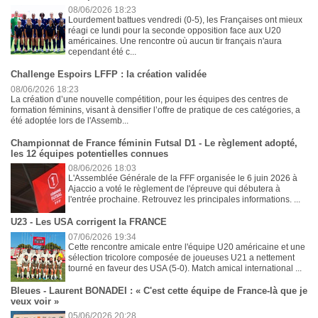
08/06/2026 18:23
Lourdement battues vendredi (0-5), les Françaises ont mieux
réagi ce lundi pour la seconde opposition face aux U20
américaines. Une rencontre où aucun tir français n'aura
cependant été c...
Challenge Espoirs LFFP : la création validée
08/06/2026 18:23
La création d’une nouvelle compétition, pour les équipes des centres de
formation féminins, visant à densifier l’offre de pratique de ces catégories, a
été adoptée lors de l'Assemb...
Championnat de France féminin Futsal D1 - Le règlement adopté,
les 12 équipes potentielles connues
08/06/2026 18:03
L'Assemblée Générale de la FFF organisée le 6 juin 2026 à
Ajaccio a voté le règlement de l'épreuve qui débutera à
l'entrée prochaine. Retrouvez les principales informations. ...
U23 - Les USA corrigent la FRANCE
07/06/2026 19:34
Cette rencontre amicale entre l'équipe U20 américaine et une
sélection tricolore composée de joueuses U21 a nettement
tourné en faveur des USA (5-0). Match amical international ...
Bleues - Laurent BONADEI : « C'est cette équipe de France-là que je
veux voir »
05/06/2026 20:28