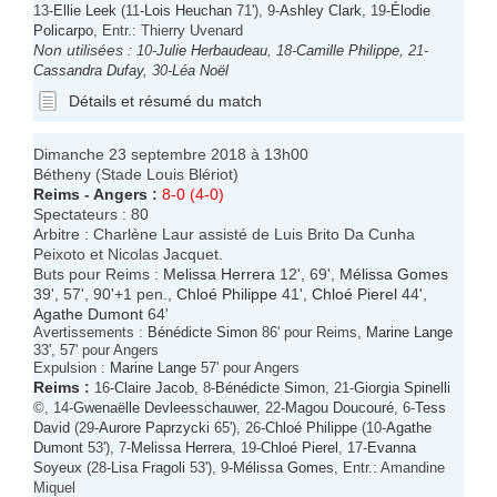
13-
Ellie Leek
(11-
Lois Heuchan
71'), 9-
Ashley Clark
, 19-
Élodie
Policarpo
, Entr.: Thierry Uvenard
Non utilisées :
10-
Julie Herbaudeau
, 18-
Camille Philippe
, 21-
Cassandra Dufay
, 30-
Léa Noël
Détails et résumé du match
Dimanche 23 septembre 2018 à 13h00
Bétheny (Stade Louis Blériot)
Reims
-
Angers
:
8-0 (4-0)
Spectateurs : 80
Arbitre : Charlène Laur assisté de Luis Brito Da Cunha
Peixoto et Nicolas Jacquet.
Buts pour Reims :
Melissa Herrera
12', 69',
Mélissa Gomes
39', 57', 90'+1 pen.,
Chloé Philippe
41',
Chloé Pierel
44',
Agathe Dumont
64'
Avertissements :
Bénédicte Simon
86' pour Reims,
Marine Lange
33', 57' pour Angers
Expulsion :
Marine Lange
57' pour Angers
Reims
:
16-
Claire Jacob
, 8-
Bénédicte Simon
, 21-
Giorgia Spinelli
©, 14-
Gwenaëlle Devleesschauwer
, 22-
Magou Doucouré
, 6-
Tess
David
(29-
Aurore Paprzycki
65'), 26-
Chloé Philippe
(10-
Agathe
Dumont
53'), 7-
Melissa Herrera
, 19-
Chloé Pierel
, 17-
Evanna
Soyeux
(28-
Lisa Fragoli
53'), 9-
Mélissa Gomes
, Entr.: Amandine
Miquel