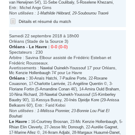
van Herwijnen
54'), 11-
Sebe Coulibaly
, 5-
Roselene Khezami
,
Entr.: Michel Ange Gims
Non utilisées :
1-
Mathilde Hébrard
, 29-
Soubourou Traoré
Détails et résumé du match
Samedi 22 septembre 2018 à 18h00
Orléans (Stade de la Source 3)
Orléans
-
Le Havre
:
0-0 (0-0)
Spectateurs : 230
Arbitre : Savina Elbour assisté de Frédéric Esteban et
Frédéric Rousseaux.
Avertissements :
Nawëal Ouinekh-Youssouf
17' pour Orléans,
Mc Kenzie Hollenbaugh
74' pour Le Havre
Orléans
:
30-
Anaïs Hatchi
, 7-
Pauline Porte
, 22-
Roxane
Couasnon
, 17-
Charlotte Larrivée
, 21-
Angéline Quentin
©, 3-
Floriane Fortin
(5-
Amandine Conan
46'), 14-
Amira Ould Braham
,
10-
Nina Richard
, 28-
Nawëal Ouinekh-Youssouf
(15-
Kimberley
Baudry
90'), 11-
Kessya Bussy
, 20-
Inès Djeidje Kore
(29-
Anissa
Belkasmi
60'), Entr.: Farid Kebsi
Non utilisées :
1-
Mélissa Pionnier
, 23-
Bonnie Lou Piat El
Bouhati
Le Havre
:
16-
Courtney Brosnan
, 23-
Mc Kenzie Hollenbaugh
, 5-
Rhian Elin Cleverly
, 27-
Jesse Mc Donough
, 22-
Aurélie Gagnet
,
17-
Marine Allez
©, 24-
Ikram Adjabi
, 28-
Margaux Huaumé-Danet
,