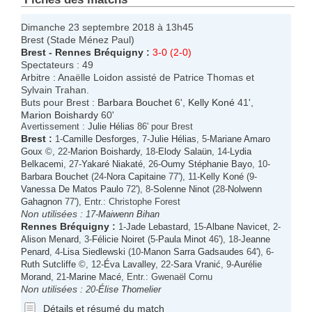
Dimanche 23 septembre 2018 à 13h45
Brest (Stade Ménez Paul)
Brest
-
Rennes Bréquigny
:
3-0 (2-0)
Spectateurs : 49
Arbitre : Anaëlle Loidon assisté de Patrice Thomas et
Sylvain Trahan.
Buts pour Brest :
Barbara Bouchet
6',
Kelly Koné
41',
Marion Boishardy
60'
Avertissement :
Julie Hélias
86' pour Brest
Brest
:
1-
Camille Desforges
, 7-
Julie Hélias
, 5-
Mariane Amaro
Goux
©, 22-
Marion Boishardy
, 18-
Elody Salaün
, 14-
Lydia
Belkacemi
, 27-
Yakaré Niakaté
, 26-
Oumy Stéphanie Bayo
, 10-
Barbara Bouchet
(24-
Nora Capitaine
77'), 11-
Kelly Koné
(9-
Vanessa De Matos Paulo
72'), 8-
Solenne Ninot
(28-
Nolwenn
Gahagnon
77'), Entr.: Christophe Forest
Non utilisées :
17-
Maiwenn Bihan
Rennes Bréquigny
:
1-
Jade Lebastard
, 15-
Albane Navicet
, 2-
Alison Menard
, 3-
Félicie Noiret
(5-
Paula Minot
46'), 18-
Jeanne
Penard
, 4-
Lisa Siedlewski
(10-
Manon Sarra Gadsaudes
64'), 6-
Ruth Sutcliffe
©, 12-
Éva Lavalley
, 22-
Sara Vranić
, 9-
Aurélie
Morand
, 21-
Marine Macé
, Entr.: Gwenaël Cornu
Non utilisées :
20-
Élise Thomelier
Détails et résumé du match