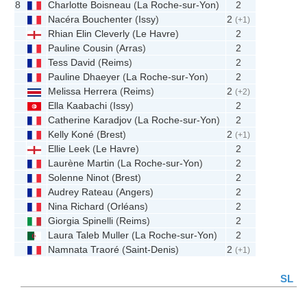
8
Charlotte Boisneau
(
La Roche-sur-Yon
)
2
Nacéra Bouchenter
(
Issy
)
2
(+1)
Rhian Elin Cleverly
(
Le Havre
)
2
Pauline Cousin
(
Arras
)
2
Tess David
(
Reims
)
2
Pauline Dhaeyer
(
La Roche-sur-Yon
)
2
Melissa Herrera
(
Reims
)
2
(+2)
Ella Kaabachi
(
Issy
)
2
Catherine Karadjov
(
La Roche-sur-Yon
)
2
Kelly Koné
(
Brest
)
2
(+1)
Ellie Leek
(
Le Havre
)
2
Laurène Martin
(
La Roche-sur-Yon
)
2
Solenne Ninot
(
Brest
)
2
Audrey Rateau
(
Angers
)
2
Nina Richard
(
Orléans
)
2
Giorgia Spinelli
(
Reims
)
2
Laura Taleb Muller
(
La Roche-sur-Yon
)
2
Namnata Traoré
(
Saint-Denis
)
2
(+1)
SL