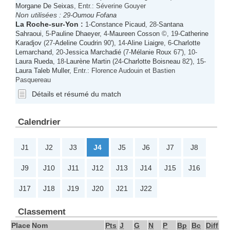
Morgane De Seixas
, Entr.: Séverine Gouyer
Non utilisées :
29-
Oumou Fofana
La Roche-sur-Yon
:
1-
Constance Picaud
, 28-
Santana
Sahraoui
, 5-
Pauline Dhaeyer
, 4-
Maureen Cosson
©, 19-
Catherine
Karadjov
(27-
Adeline Coudrin
90'), 14-
Aline Liaigre
, 6-
Charlotte
Lemarchand
, 20-
Jessica Marchadié
(7-
Mélanie Roux
67'), 10-
Laura Rueda
, 18-
Laurène Martin
(24-
Charlotte Boisneau
82'), 15-
Laura Taleb Muller
, Entr.: Florence Audouin et Bastien
Pasquereau
Détails et résumé du match
Calendrier
J1
J2
J3
J4
J5
J6
J7
J8
J9
J10
J11
J12
J13
J14
J15
J16
J17
J18
J19
J20
J21
J22
Classement
Place
Nom
Pts
J
G
N
P
Bp
Bc
Diff