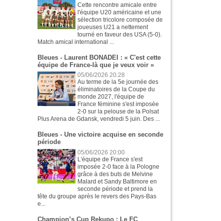
Cette rencontre amicale entre
l'équipe U20 américaine et une
sélection tricolore composée de
joueuses U21 a nettement
tourné en faveur des USA (5-0).
Match amical international ...
Bleues - Laurent BONADEI : « C'est cette
équipe de France-là que je veux voir »
05/06/2026 20:28
Au terme de la 5e journée des
éliminatoires de la Coupe du
monde 2027, l'équipe de
France féminine s'est imposée
2-0 sur la pelouse de la Polsat
Plus Arena de Gdansk, vendredi 5 juin. Des ...
Bleues - Une victoire acquise en seconde
période
05/06/2026 20:00
L'équipe de France s'est
imposée 2-0 face à la Pologne
grâce à des buts de Melvine
Malard et Sandy Baltimore en
seconde période et prend la
tête du groupe après le revers des Pays-Bas
e...
Champion’s Cup Rekupo : Le FC