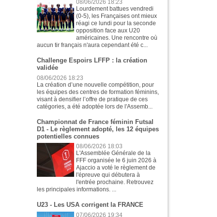
08/06/2026 18:23
Lourdement battues vendredi
(0-5), les Françaises ont mieux
réagi ce lundi pour la seconde
opposition face aux U20
américaines. Une rencontre où
aucun tir français n'aura cependant été c...
Challenge Espoirs LFFP : la création
validée
08/06/2026 18:23
La création d’une nouvelle compétition, pour
les équipes des centres de formation féminins,
visant à densifier l’offre de pratique de ces
catégories, a été adoptée lors de l'Assemb...
Championnat de France féminin Futsal
D1 - Le règlement adopté, les 12 équipes
potentielles connues
08/06/2026 18:03
L'Assemblée Générale de la
FFF organisée le 6 juin 2026 à
Ajaccio a voté le règlement de
l'épreuve qui débutera à
l'entrée prochaine. Retrouvez
les principales informations. ...
U23 - Les USA corrigent la FRANCE
07/06/2026 19:34