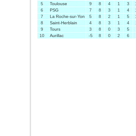
5
Toulouse
9
8
4
1
3
6
PSG
7
8
3
1
4
7
La Roche-sur-Yon
5
8
2
1
5
8
Saint-Herblain
4
8
3
1
4
9
Tours
3
8
0
3
5
10
Aurillac
-5
8
0
2
6