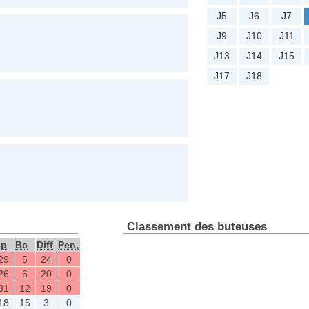
J5
J6
J7
J9
J10
J11
J13
J14
J15
J17
J18
Classement des buteuses
Bp
Bc
Diff
Pen,
29
5
24
0
26
6
20
0
31
12
19
0
18
15
3
0