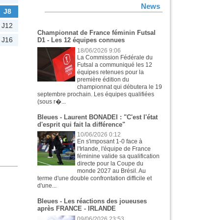
News
J8
J12
Championnat de France féminin Futsal
J16
D1 - Les 12 équipes connues
18/06/2026 9:06
La Commission Fédérale du
Futsal a communiqué les 12
équipes retenues pour la
première édition du
championnat qui débutera le 19
septembre prochain. Les équipes qualifiées
(sous r�...
Bleues - Laurent BONADEI : "C'est l'état
d'esprit qui fait la différence"
10/06/2026 0:12
En s'imposant 1-0 face à
l'Irlande, l'équipe de France
féminine valide sa qualification
directe pour la Coupe du
monde 2027 au Brésil. Au
terme d'une double confrontation difficile et
d'une...
Bleues - Les réactions des joueuses
après FRANCE - IRLANDE
09/06/2026 23:53