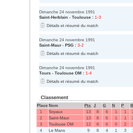
Dimanche 24 novembre 1991
Saint-Herblain
-
Toulouse
:
1-3
Détails et résumé du match
Dimanche 24 novembre 1991
Saint-Maur
-
PSG
:
3-2
Détails et résumé du match
Dimanche 24 novembre 1991
Tours
-
Toulouse OM
:
1-4
Détails et résumé du match
Classement
Place
Nom
Pts
J
G
N
P
1
Soyaux
13
8
6
1
1
2
Saint-Maur
13
8
6
1
1
3
Toulouse OM
12
8
6
0
2
4
Le Mans
9
8
4
1
3