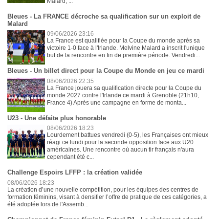
Malard, ...
Bleues - La FRANCE décroche sa qualification sur un exploit de
Malard
09/06/2026 23:16
La France est qualifiée pour la Coupe du monde après sa
victoire 1-0 face à l'Irlande. Melvine Malard a inscrit l'unique
but de la rencontre en fin de première période. Vendredi...
Bleues - Un billet direct pour la Coupe du Monde en jeu ce mardi
08/06/2026 22:35
La France jouera sa qualification directe pour la Coupe du
monde 2027 contre l'Irlande ce mardi à Grenoble (21h10,
France 4) Après une campagne en forme de monta...
U23 - Une défaite plus honorable
08/06/2026 18:23
Lourdement battues vendredi (0-5), les Françaises ont mieux
réagi ce lundi pour la seconde opposition face aux U20
américaines. Une rencontre où aucun tir français n'aura
cependant été c...
Challenge Espoirs LFFP : la création validée
08/06/2026 18:23
La création d’une nouvelle compétition, pour les équipes des centres de
formation féminins, visant à densifier l’offre de pratique de ces catégories, a
été adoptée lors de l'Assemb...