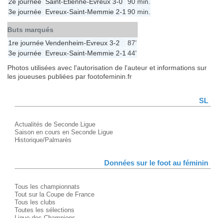
2e journée
Saint-Étienne
-
Evreux
3-0
90 min.
3e journée
Evreux
-
Saint-Memmie
2-1
90 min.
Buts marqués
1re journée
Vendenheim
-
Evreux
3-2
87'
3e journée
Evreux
-
Saint-Memmie
2-1
44'
Photos utilisées avec l'autorisation de l'auteur et informations sur
les joueuses publiées par footofeminin.fr
SL
Actualités de Seconde Ligue
Saison en cours en Seconde Ligue
Historique/Palmarès
Données sur le foot au féminin
Tous les championnats
Tout sur la Coupe de France
Tous les clubs
Toutes les sélections
Ligue des Champions