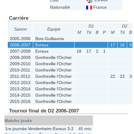
Club
Nationalité
France
Carrière
D1
D2
Saison
Equipe
M
Tit
B
P
M
Tit
B
2005-2006
Bois-Guillaume
2006-2007
Evreux
17
16
8
2007-2008
Evreux
18
17
2
1
2008-2009
Gonfreville l'Orcher
2009-2010
Gonfreville l'Orcher
2010-2011
Gonfreville l'Orcher
2011-2012
Gonfreville l'Orcher
22
22
3
2012-2013
Gonfreville l'Orcher
2013-2014
Gonfreville l'Orcher
2014-2015
Gonfreville l'Orcher
2015-2016
Gonfreville l'Orcher
Tournoi final de D2 2006-2007
Matchs joués
1re journée
Vendenheim
-
Evreux
3-2
45 min.