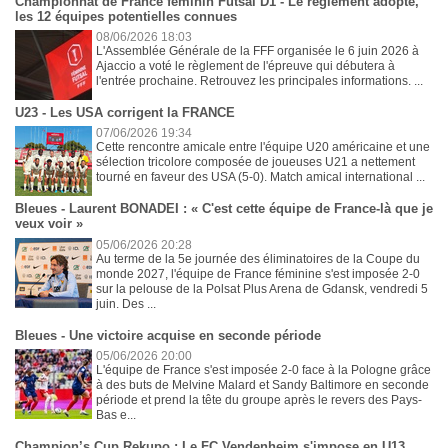
Championnat de France féminin Futsal D1 - Le règlement adopté,
les 12 équipes potentielles connues
08/06/2026 18:03
L'Assemblée Générale de la FFF organisée le 6 juin 2026 à
Ajaccio a voté le règlement de l'épreuve qui débutera à
l'entrée prochaine. Retrouvez les principales informations. ...
U23 - Les USA corrigent la FRANCE
07/06/2026 19:34
Cette rencontre amicale entre l'équipe U20 américaine et une
sélection tricolore composée de joueuses U21 a nettement
tourné en faveur des USA (5-0). Match amical international ...
Bleues - Laurent BONADEI : « C'est cette équipe de France-là que je
veux voir »
05/06/2026 20:28
Au terme de la 5e journée des éliminatoires de la Coupe du
monde 2027, l'équipe de France féminine s'est imposée 2-0
sur la pelouse de la Polsat Plus Arena de Gdansk, vendredi 5
juin. Des ...
Bleues - Une victoire acquise en seconde période
05/06/2026 20:00
L'équipe de France s'est imposée 2-0 face à la Pologne grâce
à des buts de Melvine Malard et Sandy Baltimore en seconde
période et prend la tête du groupe après le revers des Pays-
Bas e...
Champion’s Cup Rekupo : Le FC Vendenheim s'impose en U13