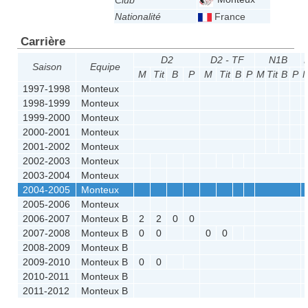
Club
Nationalité
France
Carrière
D2
D2 - TF
N1B
Saison
Equipe
M
Tit
B
P
M
Tit
B
P
M
Tit
B
P
1997-1998
Monteux
1998-1999
Monteux
1999-2000
Monteux
2000-2001
Monteux
2001-2002
Monteux
2002-2003
Monteux
2003-2004
Monteux
2004-2005
Monteux
2005-2006
Monteux
2006-2007
Monteux B
2
2
0
0
2007-2008
Monteux B
0
0
0
0
2008-2009
Monteux B
2009-2010
Monteux B
0
0
2010-2011
Monteux B
2011-2012
Monteux B