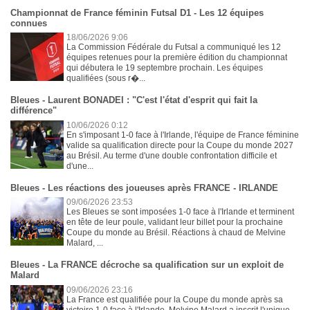
Championnat de France féminin Futsal D1 - Les 12 équipes
connues
18/06/2026 9:06
La Commission Fédérale du Futsal a communiqué les 12
équipes retenues pour la première édition du championnat
qui débutera le 19 septembre prochain. Les équipes
qualifiées (sous r�...
Bleues - Laurent BONADEI : "C'est l'état d'esprit qui fait la
différence"
10/06/2026 0:12
En s'imposant 1-0 face à l'Irlande, l'équipe de France féminine
valide sa qualification directe pour la Coupe du monde 2027
au Brésil. Au terme d'une double confrontation difficile et
d'une...
Bleues - Les réactions des joueuses après FRANCE - IRLANDE
09/06/2026 23:53
Les Bleues se sont imposées 1-0 face à l'Irlande et terminent
en tête de leur poule, validant leur billet pour la prochaine
Coupe du monde au Brésil. Réactions à chaud de Melvine
Malard, ...
Bleues - La FRANCE décroche sa qualification sur un exploit de
Malard
09/06/2026 23:16
La France est qualifiée pour la Coupe du monde après sa
victoire 1-0 face à l'Irlande. Melvine Malard a inscrit l'unique