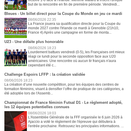
but de la rencontre en fin de première période. Vendredi...
Bleues - Un billet direct pour la Coupe du Monde en jeu ce mardi
08/06/2026 22:35
La France jouera sa qualification directe pour la Coupe du
monde 2027 contre l'Irlande ce mardi à Grenoble (21h10,
France 4) Après une campagne en forme de monta...
U23 - Une défaite plus honorable
08/06/2026 18:23
Lourdement battues vendredi (0-5), les Françaises ont mieux
réagi ce lundi pour la seconde opposition face aux U20
américaines. Une rencontre où aucun tir français n'aura
cependant été c...
Challenge Espoirs LFFP : la création validée
08/06/2026 18:23
La création d’une nouvelle compétition, pour les équipes des centres de
formation féminins, visant à densifier l’offre de pratique de ces catégories, a
été adoptée lors de l'Assemb...
Championnat de France féminin Futsal D1 - Le règlement adopté,
les 12 équipes potentielles connues
08/06/2026 18:03
L'Assemblée Générale de la FFF organisée le 6 juin 2026 à
Ajaccio a voté le règlement de l'épreuve qui débutera à
l'entrée prochaine. Retrouvez les principales informations. ...