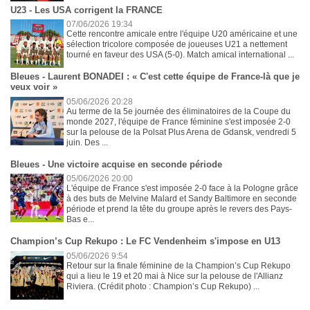
U23 - Les USA corrigent la FRANCE
07/06/2026 19:34
Cette rencontre amicale entre l'équipe U20 américaine et une
sélection tricolore composée de joueuses U21 a nettement
tourné en faveur des USA (5-0). Match amical international ...
Bleues - Laurent BONADEI : « C'est cette équipe de France-là que je
veux voir »
05/06/2026 20:28
Au terme de la 5e journée des éliminatoires de la Coupe du
monde 2027, l'équipe de France féminine s'est imposée 2-0
sur la pelouse de la Polsat Plus Arena de Gdansk, vendredi 5
juin. Des ...
Bleues - Une victoire acquise en seconde période
05/06/2026 20:00
L'équipe de France s'est imposée 2-0 face à la Pologne grâce
à des buts de Melvine Malard et Sandy Baltimore en seconde
période et prend la tête du groupe après le revers des Pays-
Bas e...
Champion’s Cup Rekupo : Le FC Vendenheim s'impose en U13
05/06/2026 9:54
Retour sur la finale féminine de la Champion’s Cup Rekupo
qui a lieu le 19 et 20 mai à Nice sur la pelouse de l'Allianz
Riviera. (Crédit photo : Champion’s Cup Rekupo) ...