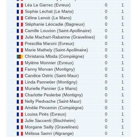
Léa Le Garrec
(
Evreux
)
0
1
Sophie Lechat
(
Le Mans
)
0
1
Céline Lenoir
(
Le Mans
)
0
1
Stéphanie Léocadie
(
Bagneux
)
0
1
Camille Louvion
(
Saint-Apollinaire
)
0
1
Julie Machart-Rabanne
(
Gravelines
)
0
1
Prescillia Maroni
(
Evreux
)
0
1
Marie Mathely
(
Saint-Apollinaire
)
0
1
Christania Mbida
(
Compiègne
)
0
1
Mylène Monnier
(
Evreux
)
0
1
Fanny Morvan
(
Montigny
)
0
1
Candice Ostric
(
Saint-Maur
)
0
1
Linda Pannetier
(
Montigny
)
0
1
Murielle Pannier
(
Le Mans
)
0
1
Charlotte Peslerbe
(
Montigny
)
0
1
Nelly Piedvache
(
Saint-Maur
)
0
1
Amélie Pincemin
(
Compiègne
)
0
1
Louisa Pirès
(
Evreux
)
0
1
Julie Saccenti
(
Bischheim
)
0
1
Morgane Sailly
(
Gravelines
)
0
1
Mélissa Samri
(
Algrange
)
0
1