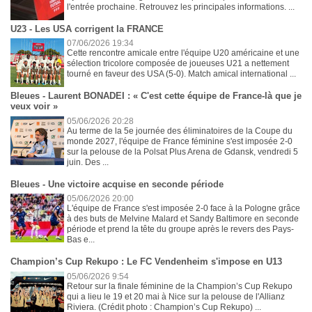
l'entrée prochaine. Retrouvez les principales informations. ...
U23 - Les USA corrigent la FRANCE
07/06/2026 19:34
Cette rencontre amicale entre l'équipe U20 américaine et une
sélection tricolore composée de joueuses U21 a nettement
tourné en faveur des USA (5-0). Match amical international ...
Bleues - Laurent BONADEI : « C'est cette équipe de France-là que je
veux voir »
05/06/2026 20:28
Au terme de la 5e journée des éliminatoires de la Coupe du
monde 2027, l'équipe de France féminine s'est imposée 2-0
sur la pelouse de la Polsat Plus Arena de Gdansk, vendredi 5
juin. Des ...
Bleues - Une victoire acquise en seconde période
05/06/2026 20:00
L'équipe de France s'est imposée 2-0 face à la Pologne grâce
à des buts de Melvine Malard et Sandy Baltimore en seconde
période et prend la tête du groupe après le revers des Pays-
Bas e...
Champion’s Cup Rekupo : Le FC Vendenheim s'impose en U13
05/06/2026 9:54
Retour sur la finale féminine de la Champion’s Cup Rekupo
qui a lieu le 19 et 20 mai à Nice sur la pelouse de l'Allianz
Riviera. (Crédit photo : Champion’s Cup Rekupo) ...