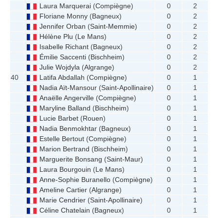
Laura Marquerai
(
Compiègne
)
0
2
Floriane Monny
(
Bagneux
)
0
2
Jennifer Orban
(
Saint-Memmie
)
0
2
Hélène Plu
(
Le Mans
)
0
2
Isabelle Richant
(
Bagneux
)
0
2
Émilie Saccenti
(
Bischheim
)
0
2
Julie Wojdyla
(
Algrange
)
0
2
40
Latifa Abdallah
(
Compiègne
)
0
1
Nadia Aït-Mansour
(
Saint-Apollinaire
)
0
1
Anaëlle Angerville
(
Compiègne
)
0
1
Maryline Balland
(
Bischheim
)
0
1
Lucie Barbet
(
Rouen
)
0
1
Nadia Benmokhtar
(
Bagneux
)
0
1
Estelle Bertout
(
Compiègne
)
0
1
Marion Bertrand
(
Bischheim
)
0
1
Marguerite Bonsang
(
Saint-Maur
)
0
1
Laura Bourgouin
(
Le Mans
)
0
1
Anne-Sophie Buranello
(
Compiègne
)
0
1
Ameline Cartier
(
Algrange
)
0
1
Marie Cendrier
(
Saint-Apollinaire
)
0
1
Céline Chatelain
(
Bagneux
)
0
1