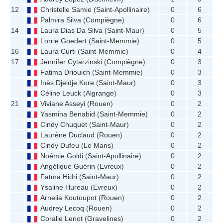
12
Christelle Samie
(
Saint-Apollinaire
)
0
6
Palmira Silva
(
Compiègne
)
0
6
14
Laura Dias Da Silva
(
Saint-Maur
)
0
5
Lorrie Goedert
(
Saint-Memmie
)
0
5
16
Laura Curti
(
Saint-Memmie
)
0
4
17
Jennifer Cytarzinski
(
Compiègne
)
0
3
Fatima Driouich
(
Saint-Memmie
)
0
3
Inès Djeidje Kore
(
Saint-Maur
)
0
3
Céline Leuck
(
Algrange
)
0
3
21
Viviane Asseyi
(
Rouen
)
0
2
Yasmina Benabid
(
Saint-Memmie
)
0
2
Cindy Chuquet
(
Saint-Maur
)
0
2
Laurène Duclaud
(
Rouen
)
0
2
Cindy Dufeu
(
Le Mans
)
0
2
Noémie Goldi
(
Saint-Apollinaire
)
0
2
Angélique Guérin
(
Evreux
)
0
2
Fatma Hidri
(
Saint-Maur
)
0
2
Ysaline Hureau
(
Evreux
)
0
2
Arnelia Koutoupot
(
Rouen
)
0
2
Audrey Lecoq
(
Rouen
)
0
2
Coralie Lenot
(
Gravelines
)
0
2