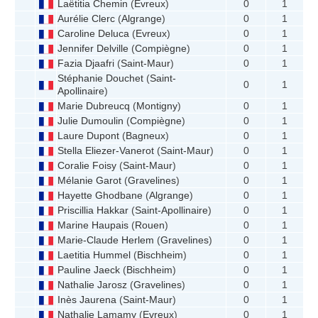
Laëtitia Chemin
(
Evreux
)
0
1
Aurélie Clerc
(
Algrange
)
0
1
Caroline Deluca
(
Evreux
)
0
1
Jennifer Delville
(
Compiègne
)
0
1
Fazia Djaafri
(
Saint-Maur
)
0
1
Stéphanie Douchet
(
Saint-
0
1
Apollinaire
)
Marie Dubreucq
(
Montigny
)
0
1
Julie Dumoulin
(
Compiègne
)
0
1
Laure Dupont
(
Bagneux
)
0
1
Stella Eliezer-Vanerot
(
Saint-Maur
)
0
1
Coralie Foisy
(
Saint-Maur
)
0
1
Mélanie Garot
(
Gravelines
)
0
1
Hayette Ghodbane
(
Algrange
)
0
1
Priscillia Hakkar
(
Saint-Apollinaire
)
0
1
Marine Haupais
(
Rouen
)
0
1
Marie-Claude Herlem
(
Gravelines
)
0
1
Laetitia Hummel
(
Bischheim
)
0
1
Pauline Jaeck
(
Bischheim
)
0
1
Nathalie Jarosz
(
Gravelines
)
0
1
Inès Jaurena
(
Saint-Maur
)
0
1
Nathalie Lamamy
(
Evreux
)
0
1