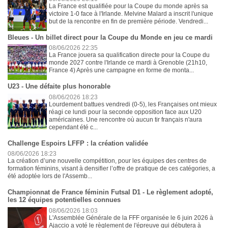
La France est qualifiée pour la Coupe du monde après sa
victoire 1-0 face à l'Irlande. Melvine Malard a inscrit l'unique
but de la rencontre en fin de première période. Vendredi...
Bleues - Un billet direct pour la Coupe du Monde en jeu ce mardi
08/06/2026 22:35
La France jouera sa qualification directe pour la Coupe du
monde 2027 contre l'Irlande ce mardi à Grenoble (21h10,
France 4) Après une campagne en forme de monta...
U23 - Une défaite plus honorable
08/06/2026 18:23
Lourdement battues vendredi (0-5), les Françaises ont mieux
réagi ce lundi pour la seconde opposition face aux U20
américaines. Une rencontre où aucun tir français n'aura
cependant été c...
Challenge Espoirs LFFP : la création validée
08/06/2026 18:23
La création d’une nouvelle compétition, pour les équipes des centres de
formation féminins, visant à densifier l’offre de pratique de ces catégories, a
été adoptée lors de l'Assemb...
Championnat de France féminin Futsal D1 - Le règlement adopté,
les 12 équipes potentielles connues
08/06/2026 18:03
L'Assemblée Générale de la FFF organisée le 6 juin 2026 à
Ajaccio a voté le règlement de l'épreuve qui débutera à