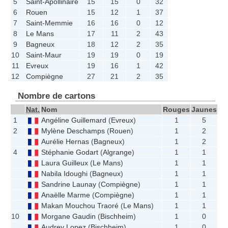
5
Saint-Apollinaire
15
15
0
32
6
Rouen
15
12
1
37
7
Saint-Memmie
16
16
0
12
8
Le Mans
17
11
2
43
9
Bagneux
18
12
2
35
10
Saint-Maur
19
19
0
19
11
Evreux
19
16
1
42
12
Compiègne
27
21
2
35
Nombre de cartons
Nat.
Nom
Rouges
Jaunes
1
Angéline Guillemard
(
Evreux
)
1
5
2
Mylène Deschamps
(
Rouen
)
1
2
Aurélie Hernas
(
Bagneux
)
1
2
4
Stéphanie Godart
(
Algrange
)
1
1
Laura Guilleux
(
Le Mans
)
1
1
Nabila Idoughi
(
Bagneux
)
1
1
Sandrine Launay
(
Compiègne
)
1
1
Anaëlle Marme
(
Compiègne
)
1
1
Makan Mouchou Traoré
(
Le Mans
)
1
1
10
Morgane Gaudin
(
Bischheim
)
1
0
Audrey Lopez
(
Bischheim
)
1
0