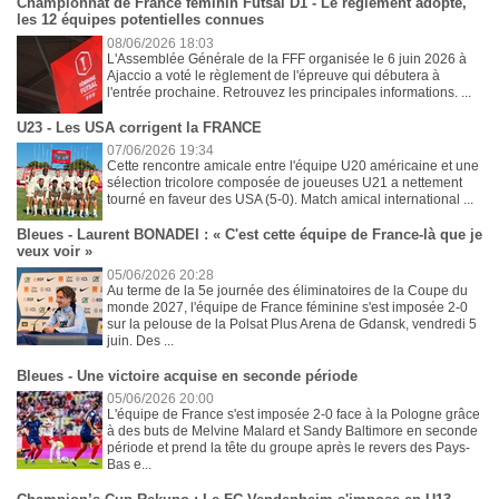
Championnat de France féminin Futsal D1 - Le règlement adopté,
les 12 équipes potentielles connues
08/06/2026 18:03
L'Assemblée Générale de la FFF organisée le 6 juin 2026 à
Ajaccio a voté le règlement de l'épreuve qui débutera à
l'entrée prochaine. Retrouvez les principales informations. ...
U23 - Les USA corrigent la FRANCE
07/06/2026 19:34
Cette rencontre amicale entre l'équipe U20 américaine et une
sélection tricolore composée de joueuses U21 a nettement
tourné en faveur des USA (5-0). Match amical international ...
Bleues - Laurent BONADEI : « C'est cette équipe de France-là que je
veux voir »
05/06/2026 20:28
Au terme de la 5e journée des éliminatoires de la Coupe du
monde 2027, l'équipe de France féminine s'est imposée 2-0
sur la pelouse de la Polsat Plus Arena de Gdansk, vendredi 5
juin. Des ...
Bleues - Une victoire acquise en seconde période
05/06/2026 20:00
L'équipe de France s'est imposée 2-0 face à la Pologne grâce
à des buts de Melvine Malard et Sandy Baltimore en seconde
période et prend la tête du groupe après le revers des Pays-
Bas e...