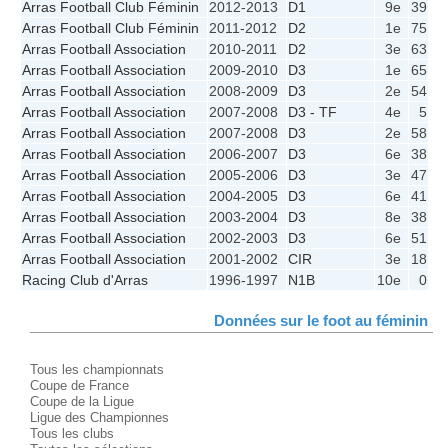
Arras Football Club Féminin
2012-2013
D1
9e
39
2
Arras Football Club Féminin
2011-2012
D2
1e
75
2
Arras Football Association
2010-2011
D2
3e
63
2
Arras Football Association
2009-2010
D3
1e
65
1
Arras Football Association
2008-2009
D3
2e
54
1
Arras Football Association
2007-2008
D3 - TF
4e
5
Arras Football Association
2007-2008
D3
2e
58
1
Arras Football Association
2006-2007
D3
6e
38
1
Arras Football Association
2005-2006
D3
3e
47
1
Arras Football Association
2004-2005
D3
6e
41
1
Arras Football Association
2003-2004
D3
8e
38
1
Arras Football Association
2002-2003
D3
6e
51
1
Arras Football Association
2001-2002
CIR
3e
18
Racing Club d'Arras
1996-1997
N1B
10e
0
Données sur le foot au féminin
Tous les championnats
Coupe de France
Coupe de la Ligue
Ligue des Championnes
Tous les clubs