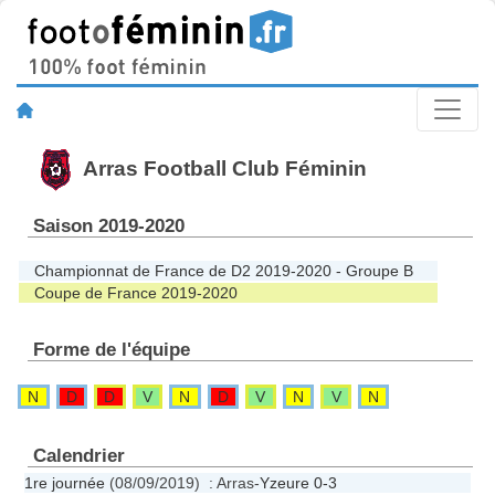
Arras Football Club Féminin
Saison 2019-2020
Championnat de France de D2 2019-2020 - Groupe B
Coupe de France 2019-2020
Forme de l'équipe
N
D
D
V
N
D
V
N
V
N
Calendrier
1re journée
(08/09/2019) : Arras-
Yzeure
0-3