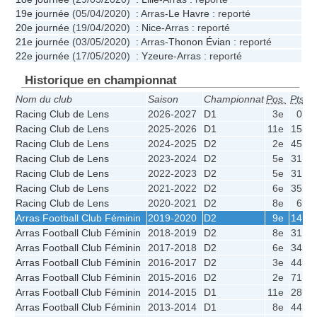
19e journée
(05/04/2020) : Arras-
Le Havre
: reporté
20e journée
(19/04/2020) :
Nice
-Arras : reporté
21e journée
(03/05/2020) : Arras-
Thonon Évian
: reporté
22e journée
(17/05/2020) :
Yzeure
-Arras : reporté
Historique en championnat
Nom du club
Saison
Championnat
Pos.
Pts
J
Racing Club de Lens
2026-2027
D1
3e
0
Racing Club de Lens
2025-2026
D1
11e
15
2
Racing Club de Lens
2024-2025
D2
2e
45
2
Racing Club de Lens
2023-2024
D2
5e
31
2
Racing Club de Lens
2022-2023
D2
5e
31
2
Racing Club de Lens
2021-2022
D2
6e
35
2
Racing Club de Lens
2020-2021
D2
8e
6
Arras Football Club Féminin
2019-2020
D2
9e
14
1
Arras Football Club Féminin
2018-2019
D2
8e
31
2
Arras Football Club Féminin
2017-2018
D2
6e
34
2
Arras Football Club Féminin
2016-2017
D2
3e
44
2
Arras Football Club Féminin
2015-2016
D2
2e
71
2
Arras Football Club Féminin
2014-2015
D1
11e
28
2
Arras Football Club Féminin
2013-2014
D1
8e
44
2