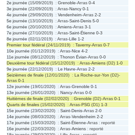
2e journée
(15/09/2019) :
Grenoble
-Arras
0-4
3e journée
(22/09/2019) : Arras-
Nancy
0-1
4e journée
(29/09/2019) :
Vendenheim
-Arras
2-2
5e journée
(13/10/2019) : Arras-
Saint-Denis
5-0
6e journée
(20/10/2019) :
Amiens
-Arras
3-1
7e journée
(27/10/2019) : Arras-
Saint-Étienne
0-3
8e journée
(02/11/2019) : Arras-
Lille
1-2
Premier tour fédéral
(24/11/2019) :
Taverny
-Arras
0-7
10e journée
(01/12/2019) : Arras-
Nice
4-2
11e journée
(08/12/2019) :
Thonon Évian
-Arras
0-0
Deuxième tour fédéral
(15/12/2019) : Arras-
Amiens
(D2)
1-0
9e journée
(22/12/2019) :
Le Havre
-Arras
2-2
Seizièmes de finale
(12/01/2020) :
La Roche-sur-Yon
(D2)-
Arras
0-1
12e journée
(19/01/2020) : Arras-
Grenoble
0-1
13e journée
(26/01/2020) :
Nancy
-Arras
0-0
Huitièmes de finale
(02/02/2020) :
Grenoble
(D2)-Arras
0-1
Quarts de finales
(15/02/2020) : Arras-
PSG
(D1)
1-3
15e journée
(23/02/2020) :
Saint-Denis
-Arras
2-0
14e journée
(08/03/2020) : Arras-
Vendenheim
2-2
17e journée
(15/03/2020) :
Saint-Étienne
-Arras : reporté
16e journée
(22/03/2020) : Arras-
Amiens
: reporté
18e journée
(29/03/2020) :
Lille
-Arras : reporté