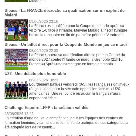
Malard, ...
Bleues - La FRANCE décroche sa qualification sur un exploit de
Malard
09/06/2026 23:16
La France est qualifiée pour la Coupe du monde après sa
victoire 1-0 face à l'Irlande. Melvine Malard a inscrit l'unique
but de la rencontre en fin de première période. Vendredi...
Bleues - Un billet direct pour la Coupe du Monde en jeu ce mardi
08/06/2026 22:35
La France jouera sa qualification directe pour la Coupe du
monde 2027 contre l'Irlande ce mardi à Grenoble (21h10,
France 4) Après une campagne en forme de monta...
U23 - Une défaite plus honorable
08/06/2026 18:23
Lourdement battues vendredi (0-5), les Françaises ont mieux
réagi ce lundi pour la seconde opposition face aux U20
américaines. Une rencontre où aucun tir français n'aura
cependant été c...
Challenge Espoirs LFFP : la création validée
08/06/2026 18:23
La création d’une nouvelle compétition, pour les équipes des centres de
formation féminins, visant à densifier l’offre de pratique de ces catégories, a
été adoptée lors de l'Assemb...