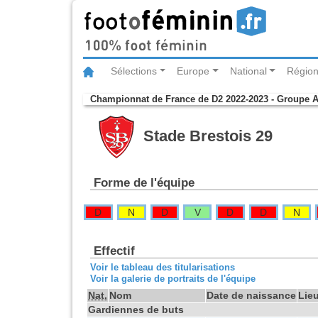
Sélections
Europe
National
Région
Championnat de France de D2 2022-2023 - Groupe 
Stade Brestois 29
Forme de l'équipe
D
N
D
V
D
D
N
Effectif
Voir le tableau des titularisations
Voir la galerie de portraits de l'équipe
Nat.
Nom
Date de naissance
Lie
Gardiennes de buts