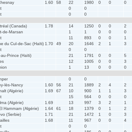
Chesnay
1.60
58
22
1980
0
0
0
t
0
0
t
0
0
tréal (Canada)
1.78
14
1250
0
0
2
t-de-Marsan
1
1
0
0
0
t
11
893
0
0
1
ne du Cul-de-Sac (Haïti)
1.70
49
20
1646
2
1
3
t
0
0
-au-Prince (Haïti)
21
1791
0
0
5
es
12
1005
0
0
3
nion
1
13
0
0
0
mper
0
0
ey-lès-Nancy
1.60
56
21
1889
2
4
2
alt (Algérie)
1.69
67
10
900
1
1
3
t
15
564
0
0
0
ma (Algérie)
1.69
13
997
3
2
1
El Hammam (Algérie)
1.64
61
18
1379
0
1
2
evo (Serbie)
1.71
21
1472
1
0
3
ailles
1.68
11
967
0
0
4
t
0
0