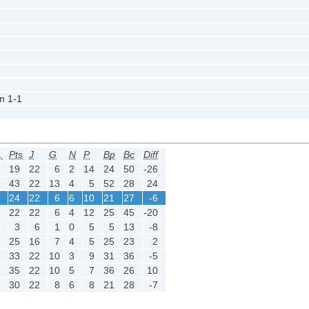
n
1-1
.
Pts
J
G
N
P
Bp
Bc
Diff
e
19
22
6
2
14
24
50
-26
e
43
22
13
4
5
52
28
24
e
24
22
6
6
10
21
27
-6
e
22
22
6
4
12
25
45
-20
e
3
6
1
0
5
5
13
-8
e
25
16
7
4
5
25
23
2
e
33
22
10
3
9
31
36
-5
e
35
22
10
5
7
36
26
10
e
30
22
8
6
8
21
28
-7