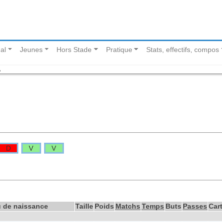
al
Jeunes
Hors Stade
Pratique
Stats, effectifs, compos
A
D
V
V
u de naissance
Taille
Poids
Matchs
Temps
Buts
Passes
Car