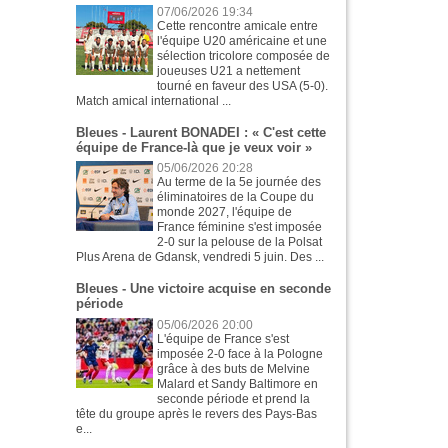
07/06/2026 19:34
Cette rencontre amicale entre
l'équipe U20 américaine et une
sélection tricolore composée de
joueuses U21 a nettement
tourné en faveur des USA (5-0).
Match amical international ...
Bleues - Laurent BONADEI : « C'est cette
équipe de France-là que je veux voir »
05/06/2026 20:28
Au terme de la 5e journée des
éliminatoires de la Coupe du
monde 2027, l'équipe de
France féminine s'est imposée
2-0 sur la pelouse de la Polsat
Plus Arena de Gdansk, vendredi 5 juin. Des ...
Bleues - Une victoire acquise en seconde
période
05/06/2026 20:00
L'équipe de France s'est
imposée 2-0 face à la Pologne
grâce à des buts de Melvine
Malard et Sandy Baltimore en
seconde période et prend la
tête du groupe après le revers des Pays-Bas
e...