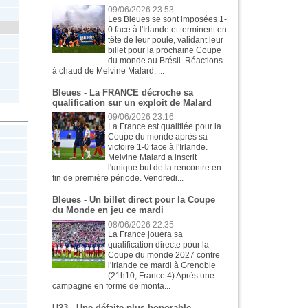
09/06/2026 23:53
Les Bleues se sont imposées 1-
0 face à l'Irlande et terminent en
tête de leur poule, validant leur
billet pour la prochaine Coupe
du monde au Brésil. Réactions
à chaud de Melvine Malard, ...
Bleues - La FRANCE décroche sa
qualification sur un exploit de Malard
09/06/2026 23:16
La France est qualifiée pour la
Coupe du monde après sa
victoire 1-0 face à l'Irlande.
Melvine Malard a inscrit
l'unique but de la rencontre en
fin de première période. Vendredi...
Bleues - Un billet direct pour la Coupe
du Monde en jeu ce mardi
08/06/2026 22:35
La France jouera sa
qualification directe pour la
Coupe du monde 2027 contre
l'Irlande ce mardi à Grenoble
(21h10, France 4) Après une
campagne en forme de monta...
U23 - Une défaite plus honorable