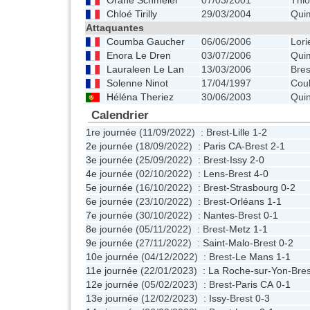
Orane Schmeler
07/03/2001
Thio
Chloé Tirilly
29/03/2004
Qui
Attaquantes
Coumba Gaucher
06/06/2006
Lori
Enora Le Dren
03/07/2006
Qui
Lauraleen Le Lan
13/03/2006
Bres
Solenne Ninot
17/04/1997
Cou
Héléna Theriez
30/06/2003
Quin
Calendrier
1re journée
(11/09/2022) : Brest-
Lille
1-2
2e journée
(18/09/2022) :
Paris CA
-Brest
2-1
3e journée
(25/09/2022) : Brest-
Issy
2-0
4e journée
(02/10/2022) :
Lens
-Brest
4-0
5e journée
(16/10/2022) : Brest-
Strasbourg
0-2
6e journée
(23/10/2022) : Brest-
Orléans
1-1
7e journée
(30/10/2022) :
Nantes
-Brest
0-1
8e journée
(05/11/2022) : Brest-
Metz
1-1
9e journée
(27/11/2022) :
Saint-Malo
-Brest
0-2
10e journée
(04/12/2022) : Brest-
Le Mans
1-1
11e journée
(22/01/2023) :
La Roche-sur-Yon
-Bre
12e journée
(05/02/2023) : Brest-
Paris CA
0-1
13e journée
(12/02/2023) :
Issy
-Brest
0-3