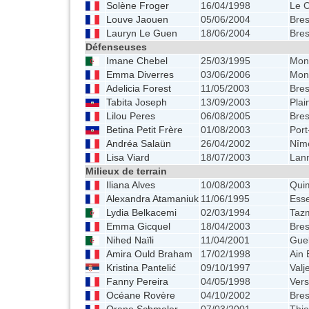
Solène Froger
16/04/1998
Le 
Louve Jaouen
05/06/2004
Bres
Lauryn Le Guen
18/06/2004
Bres
Défenseuses
Imane Chebel
25/03/1995
Mon
Emma Diverres
03/06/2006
Mon
Adelicia Forest
11/05/2003
Bres
Tabita Joseph
13/09/2003
Plai
Lilou Peres
06/08/2005
Bres
Betina Petit Frère
01/08/2003
Port
Andréa Salaün
26/04/2002
Nîm
Lisa Viard
18/07/2003
Lan
Milieux de terrain
Iliana Alves
10/08/2003
Qui
Alexandra Atamaniuk
11/06/1995
Ess
Lydia Belkacemi
02/03/1994
Tazm
Emma Gicquel
18/04/2003
Bres
Nihed Naïli
11/04/2001
Guel
Amira Ould Braham
17/02/1998
Ain 
Kristina Pantelić
09/10/1997
Valj
Fanny Pereira
04/05/1998
Vers
Océane Rovère
04/10/2002
Bres