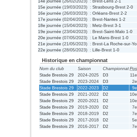
14e journée
(26/02/2023) : Brest-
Lens
2-1
15e journée
(19/03/2023) :
Strasbourg
-Brest
2-0
16e journée
(26/03/2023) :
Orléans
-Brest
2-2
17e journée
(02/04/2023) : Brest-
Nantes
1-2
18e journée
(15/04/2023) :
Metz
-Brest
3-1
19e journée
(23/04/2023) : Brest-
Saint-Malo
1-0
20e journée
(07/05/2023) :
Le Mans
-Brest
1-0
21e journée
(21/05/2023) : Brest-
La Roche-sur-Yo
22e journée
(28/05/2023) :
Lille
-Brest
1-0
Historique en championnat
Nom du club
Saison
Championnat
Pos
Stade Brestois 29
2024-2025
D3
11
Stade Brestois 29
2023-2024
D3
2
Stade Brestois 29
2022-2023
D2
9
Stade Brestois 29
2021-2022
D2
10
Stade Brestois 29
2020-2021
D2
10
Stade Brestois 29
2019-2020
D2
7
Stade Brestois 29
2018-2019
D2
7
Stade Brestois 29
2017-2018
D2
5
Stade Brestois 29
2016-2017
D2
7