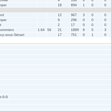
nville
4
186
0
0
0
mper
18
894
1
0
0
ent
12
967
3
0
0
mper
9
296
0
0
0
t
2
17
0
0
0
lommiers
1.64
56
21
1889
8
5
3
cy-sous-Sénart
17
751
0
1
0
st
0-0