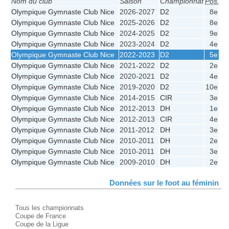
Nom du club
Saison
Championnat
Pos.
P
Olympique Gymnaste Club Nice
2026-2027
D2
8e
Olympique Gymnaste Club Nice
2025-2026
D2
8e
2
Olympique Gymnaste Club Nice
2024-2025
D2
9e
1
Olympique Gymnaste Club Nice
2023-2024
D2
4e
3
Olympique Gymnaste Club Nice
2022-2023
D2
5e
3
Olympique Gymnaste Club Nice
2021-2022
D2
2e
4
Olympique Gymnaste Club Nice
2020-2021
D2
4e
1
Olympique Gymnaste Club Nice
2019-2020
D2
10e
1
Olympique Gymnaste Club Nice
2014-2015
CIR
3e
1
Olympique Gymnaste Club Nice
2012-2013
DH
1e
3
Olympique Gymnaste Club Nice
2012-2013
CIR
4e
Olympique Gymnaste Club Nice
2011-2012
DH
3e
3
Olympique Gymnaste Club Nice
2010-2011
DH
2e
4
Olympique Gymnaste Club Nice
2010-2011
DH
3e
3
Olympique Gymnaste Club Nice
2009-2010
DH
2e
2
Données sur le foot au féminin
Tous les championnats
Coupe de France
Coupe de la Ligue