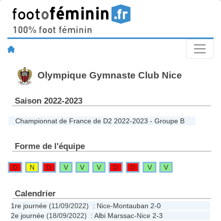
Olympique Gymnaste Club Nice
Saison 2022-2023
Championnat de France de D2 2022-2023 - Groupe B
Forme de l'équipe
D
N
D
V
V
V
D
D
V
V
Calendrier
1re journée
(11/09/2022) : Nice-
Montauban
2-0
2e journée
(18/09/2022) :
Albi Marssac
-Nice
2-3