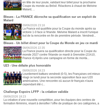
en tête de leur poule, validant leur billet pour la prochaine
Coupe du monde au Brésil. Réactions à chaud de Melvine
Malard, ...
Bleues - La FRANCE décroche sa qualification sur un exploit de
Malard
09/06/2026 23:16
La France est qualifiée pour la Coupe du monde après sa
victoire 1-0 face à l'Irlande. Melvine Malard a inscrit l'unique
but de la rencontre en fin de première période. Vendredi...
Bleues - Un billet direct pour la Coupe du Monde en jeu ce mardi
08/06/2026 22:35
La France jouera sa qualification directe pour la Coupe du
monde 2027 contre l'Irlande ce mardi à Grenoble (21h10,
France 4) Après une campagne en forme de monta...
U23 - Une défaite plus honorable
08/06/2026 18:23
Lourdement battues vendredi (0-5), les Françaises ont mieux
réagi ce lundi pour la seconde opposition face aux U20
américaines. Une rencontre où aucun tir français n'aura
cependant été c...
Challenge Espoirs LFFP : la création validée
08/06/2026 18:23
La création d’une nouvelle compétition, pour les équipes des centres de
formation féminins, visant à densifier l’offre de pratique de ces catégories, a