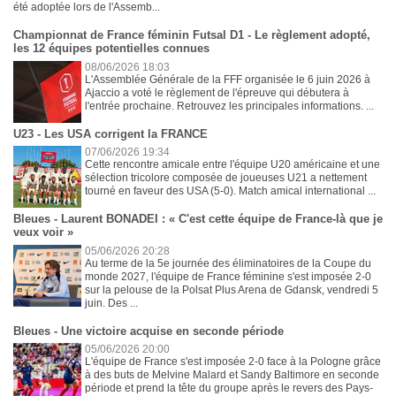
été adoptée lors de l'Assemb...
Championnat de France féminin Futsal D1 - Le règlement adopté,
les 12 équipes potentielles connues
08/06/2026 18:03
L'Assemblée Générale de la FFF organisée le 6 juin 2026 à
Ajaccio a voté le règlement de l'épreuve qui débutera à
l'entrée prochaine. Retrouvez les principales informations. ...
U23 - Les USA corrigent la FRANCE
07/06/2026 19:34
Cette rencontre amicale entre l'équipe U20 américaine et une
sélection tricolore composée de joueuses U21 a nettement
tourné en faveur des USA (5-0). Match amical international ...
Bleues - Laurent BONADEI : « C'est cette équipe de France-là que je
veux voir »
05/06/2026 20:28
Au terme de la 5e journée des éliminatoires de la Coupe du
monde 2027, l'équipe de France féminine s'est imposée 2-0
sur la pelouse de la Polsat Plus Arena de Gdansk, vendredi 5
juin. Des ...
Bleues - Une victoire acquise en seconde période
05/06/2026 20:00
L'équipe de France s'est imposée 2-0 face à la Pologne grâce
à des buts de Melvine Malard et Sandy Baltimore en seconde
période et prend la tête du groupe après le revers des Pays-