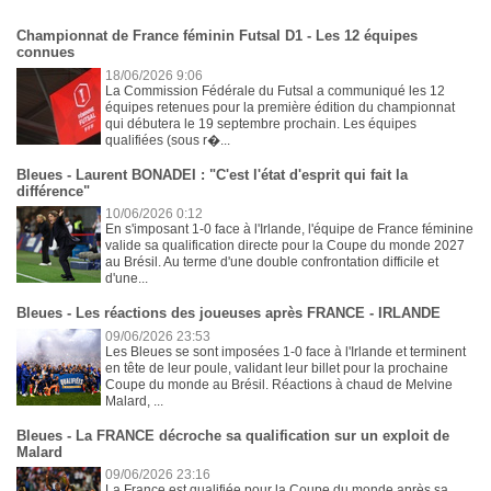
Championnat de France féminin Futsal D1 - Les 12 équipes
connues
18/06/2026 9:06
La Commission Fédérale du Futsal a communiqué les 12
équipes retenues pour la première édition du championnat
qui débutera le 19 septembre prochain. Les équipes
qualifiées (sous r�...
Bleues - Laurent BONADEI : "C'est l'état d'esprit qui fait la
différence"
10/06/2026 0:12
En s'imposant 1-0 face à l'Irlande, l'équipe de France féminine
valide sa qualification directe pour la Coupe du monde 2027
au Brésil. Au terme d'une double confrontation difficile et
d'une...
Bleues - Les réactions des joueuses après FRANCE - IRLANDE
09/06/2026 23:53
Les Bleues se sont imposées 1-0 face à l'Irlande et terminent
en tête de leur poule, validant leur billet pour la prochaine
Coupe du monde au Brésil. Réactions à chaud de Melvine
Malard, ...
Bleues - La FRANCE décroche sa qualification sur un exploit de
Malard
09/06/2026 23:16
La France est qualifiée pour la Coupe du monde après sa