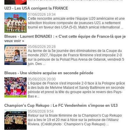
U23 - Les USA corrigent la FRANCE
07/06/2026 19:34
Cette rencontre amicale entre l'équipe U20 américaine et une
sélection tricolore composée de joueuses U21 a nettement
tourné en faveur des USA (5-0). Match amical international ...
Bleues - Laurent BONADEI : « C'est cette équipe de France-là que je
veux voir »
05/06/2026 20:28
Au terme de la 5e journée des éliminatoires de la Coupe du
monde 2027, l'équipe de France féminine s'est imposée 2-0
sur la pelouse de la Polsat Plus Arena de Gdansk, vendredi 5
juin. Des ...
Bleues - Une victoire acquise en seconde période
05/06/2026 20:00
L'équipe de France s'est imposée 2-0 face à la Pologne grâce
à des buts de Melvine Malard et Sandy Baltimore en seconde
période et prend la tête du groupe après le revers des Pays-
Bas e...
Champion’s Cup Rekupo : Le FC Vendenheim s'impose en U13
05/06/2026 9:54
Retour sur la finale féminine de la Champion’s Cup Rekupo
qui a lieu le 19 et 20 mai à Nice sur la pelouse de l'Allianz
Riviera. (Crédit photo : Champion’s Cup Rekupo) ...