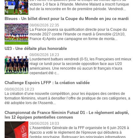
victoire 1-0 face à l'Irlande. Melvine Malard a inscrit l'unique
but de la rencontre en fin de première période. Vendredi...
Bleues - Un billet direct pour la Coupe du Monde en jeu ce mardi
08/06/2026 22:35
La France jouera sa qualification directe pour la Coupe du
monde 2027 contre l'Irlande ce mardi à Grenoble (21h10,
France 4) Après une campagne en forme de monta...
U23 - Une défaite plus honorable
08/06/2026 18:23
Lourdement battues vendredi (0-5), les Françaises ont mieux
réagi ce lundi pour la seconde opposition face aux U20
américaines. Une rencontre où aucun tir français n'aura
cependant été c...
Challenge Espoirs LFFP : la création validée
08/06/2026 18:23
La création d’une nouvelle compétition, pour les équipes des centres de
formation féminins, visant à densifier l’offre de pratique de ces catégories, a
été adoptée lors de l'Assemb...
Championnat de France féminin Futsal D1 - Le règlement adopté,
les 12 équipes potentielles connues
08/06/2026 18:03
L'Assemblée Générale de la FFF organisée le 6 juin 2026 à
Ajaccio a voté le règlement de l'épreuve qui débutera à
l'entrée prochaine. Retrouvez les principales informations. ...