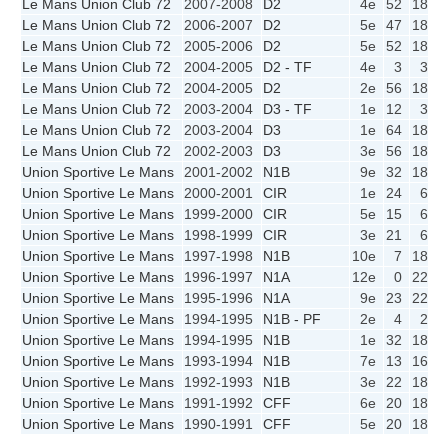
Le Mans Union Club 72
2007-2008
D2
4e
52
18
1
Le Mans Union Club 72
2006-2007
D2
5e
47
18
Le Mans Union Club 72
2005-2006
D2
5e
52
18
1
Le Mans Union Club 72
2004-2005
D2 - TF
4e
3
3
Le Mans Union Club 72
2004-2005
D2
2e
56
18
1
Le Mans Union Club 72
2003-2004
D3 - TF
1e
12
3
Le Mans Union Club 72
2003-2004
D3
1e
64
18
1
Le Mans Union Club 72
2002-2003
D3
3e
56
18
1
Union Sportive Le Mans
2001-2002
N1B
9e
32
18
Union Sportive Le Mans
2000-2001
CIR
1e
24
6
Union Sportive Le Mans
1999-2000
CIR
5e
15
6
Union Sportive Le Mans
1998-1999
CIR
3e
21
6
Union Sportive Le Mans
1997-1998
N1B
10e
7
18
Union Sportive Le Mans
1996-1997
N1A
12e
0
22
Union Sportive Le Mans
1995-1996
N1A
9e
23
22
Union Sportive Le Mans
1994-1995
N1B - PF
2e
4
2
Union Sportive Le Mans
1994-1995
N1B
1e
32
18
1
Union Sportive Le Mans
1993-1994
N1B
7e
13
16
Union Sportive Le Mans
1992-1993
N1B
3e
22
18
1
Union Sportive Le Mans
1991-1992
CFF
6e
20
18
Union Sportive Le Mans
1990-1991
CFF
5e
20
18