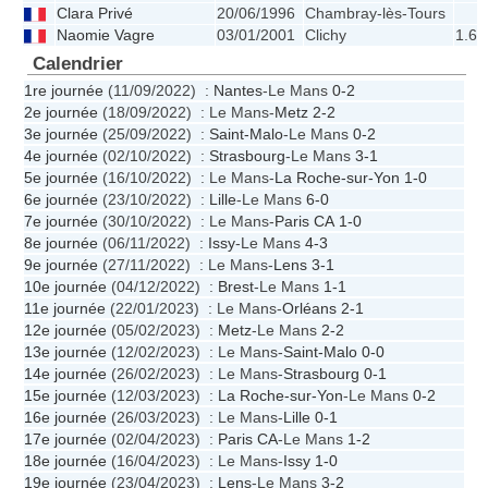
Clara Privé
20/06/1996
Chambray-lès-Tours
Naomie Vagre
03/01/2001
Clichy
1.69
Calendrier
1re journée
(11/09/2022) :
Nantes
-Le Mans
0-2
2e journée
(18/09/2022) : Le Mans-
Metz
2-2
3e journée
(25/09/2022) :
Saint-Malo
-Le Mans
0-2
4e journée
(02/10/2022) :
Strasbourg
-Le Mans
3-1
5e journée
(16/10/2022) : Le Mans-
La Roche-sur-Yon
1-0
6e journée
(23/10/2022) :
Lille
-Le Mans
6-0
7e journée
(30/10/2022) : Le Mans-
Paris CA
1-0
8e journée
(06/11/2022) :
Issy
-Le Mans
4-3
9e journée
(27/11/2022) : Le Mans-
Lens
3-1
10e journée
(04/12/2022) :
Brest
-Le Mans
1-1
11e journée
(22/01/2023) : Le Mans-
Orléans
2-1
12e journée
(05/02/2023) :
Metz
-Le Mans
2-2
13e journée
(12/02/2023) : Le Mans-
Saint-Malo
0-0
14e journée
(26/02/2023) : Le Mans-
Strasbourg
0-1
15e journée
(12/03/2023) :
La Roche-sur-Yon
-Le Mans
0-2
16e journée
(26/03/2023) : Le Mans-
Lille
0-1
17e journée
(02/04/2023) :
Paris CA
-Le Mans
1-2
18e journée
(16/04/2023) : Le Mans-
Issy
1-0
19e journée
(23/04/2023) :
Lens
-Le Mans
3-2