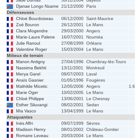
Jade Dumas
30/12/2004
Bayeux
Djanae Longo Nsame
21/12/2000
Paris
Défenseuses
Chloé Bourdoiseau
06/12/2000
Saint-Maurice
Zoé Bouron
26/12/2001
Le Mans
Clara Mogendre
29/03/2000
Angers
Marie-Laure Palene
16/07/2001
Nouméa
Julie Ranoul
27/08/1999
Orléans
Valentine Roger
15/03/2004
Le Mans
Milieux de terrain
Manon Antigny
27/04/1996
Chambray-lès-Tours
Nassima Bekhti
13/11/2001
Montreuil
Merya Garel
08/07/2003
Laval
Anaïs Gasnier
01/05/1996
Fougères
Mathilde Micetic
12/05/2006
Angers
1.65
Marie Oger
10/02/2005
Le Mans
Chloé Philippe
13/06/2001
Le Chesnay
Esther Siluvangi
08/02/2001
Sedan
Mia Vasco
13/04/1999
Le Mans
Attaquantes
Inès Affri
09/07/1999
Sèvres
Madison Henry
08/01/2002
Château-Gontier
Romane Leveau
20/03/2004
Le Mans