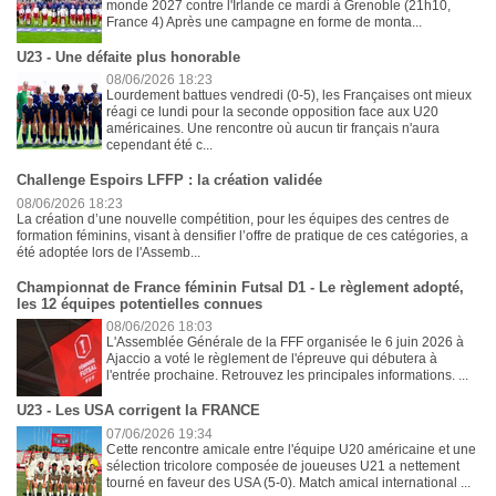
monde 2027 contre l'Irlande ce mardi à Grenoble (21h10,
France 4) Après une campagne en forme de monta...
U23 - Une défaite plus honorable
08/06/2026 18:23
Lourdement battues vendredi (0-5), les Françaises ont mieux
réagi ce lundi pour la seconde opposition face aux U20
américaines. Une rencontre où aucun tir français n'aura
cependant été c...
Challenge Espoirs LFFP : la création validée
08/06/2026 18:23
La création d’une nouvelle compétition, pour les équipes des centres de
formation féminins, visant à densifier l’offre de pratique de ces catégories, a
été adoptée lors de l'Assemb...
Championnat de France féminin Futsal D1 - Le règlement adopté,
les 12 équipes potentielles connues
08/06/2026 18:03
L'Assemblée Générale de la FFF organisée le 6 juin 2026 à
Ajaccio a voté le règlement de l'épreuve qui débutera à
l'entrée prochaine. Retrouvez les principales informations. ...
U23 - Les USA corrigent la FRANCE
07/06/2026 19:34
Cette rencontre amicale entre l'équipe U20 américaine et une
sélection tricolore composée de joueuses U21 a nettement
tourné en faveur des USA (5-0). Match amical international ...