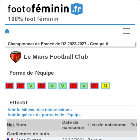
Championnat de France de D2 2022-2023 - Groupe A
Le Mans Football Club
Forme de l'équipe
D
D
V
D
V
V
D
V
D
N
Effectif
Voir le tableau des titularisations
Voir la galerie de portraits de l'équipe
Date de
Nat.
Nom
Lieu de naissance
Taill
naissance
Gardiennes de buts