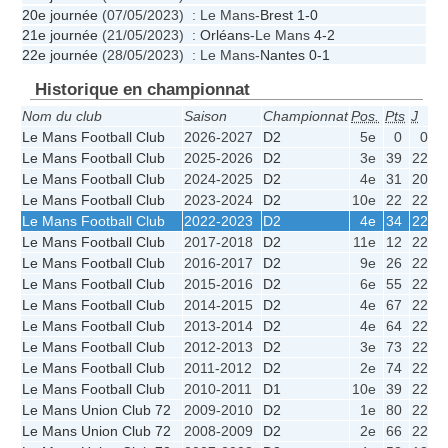
20e journée
(07/05/2023) : Le Mans-
Brest
1-0
21e journée
(21/05/2023) :
Orléans
-Le Mans
4-2
22e journée
(28/05/2023) : Le Mans-
Nantes
0-1
Historique en championnat
Nom du club
Saison
Championnat
Pos.
Pts
J
G
Le Mans Football Club
2026-2027
D2
5e
0
0
Le Mans Football Club
2025-2026
D2
3e
39
22
1
Le Mans Football Club
2024-2025
D2
4e
31
20
Le Mans Football Club
2023-2024
D2
10e
22
22
Le Mans Football Club
2022-2023
D2
4e
34
22
1
Le Mans Football Club
2017-2018
D2
11e
12
22
Le Mans Football Club
2016-2017
D2
9e
26
22
Le Mans Football Club
2015-2016
D2
6e
55
22
1
Le Mans Football Club
2014-2015
D2
4e
67
22
1
Le Mans Football Club
2013-2014
D2
4e
64
22
1
Le Mans Football Club
2012-2013
D2
3e
73
22
1
Le Mans Football Club
2011-2012
D2
2e
74
22
1
Le Mans Football Club
2010-2011
D1
10e
39
22
Le Mans Union Club 72
2009-2010
D2
1e
80
22
1
Le Mans Union Club 72
2008-2009
D2
2e
66
22
1