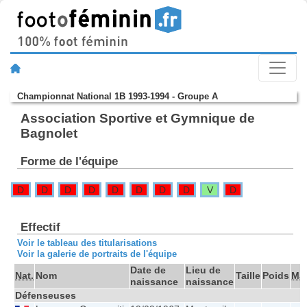
Championnat National 1B 1993-1994 - Groupe A
Association Sportive et Gymnique de
Bagnolet
Forme de l'équipe
D
D
D
D
D
D
D
D
V
D
Effectif
Voir le tableau des titularisations
Voir la galerie de portraits de l'équipe
Date de
Lieu de
Nat.
Nom
Taille
Poids
Ma
naissance
naissance
Défenseuses