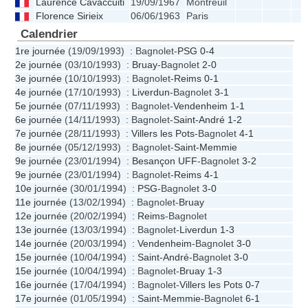
Laurence Cavaccuiti
19/09/1967
Montreuil
Florence Sirieix
06/06/1963
Paris
Calendrier
1re journée
(19/09/1993) : Bagnolet-
PSG
0-4
2e journée
(03/10/1993) :
Bruay
-Bagnolet
2-0
3e journée
(10/10/1993) : Bagnolet-
Reims
0-1
4e journée
(17/10/1993) :
Liverdun
-Bagnolet
3-1
5e journée
(07/11/1993) : Bagnolet-
Vendenheim
1-1
6e journée
(14/11/1993) : Bagnolet-
Saint-André
1-2
7e journée
(28/11/1993) :
Villers les Pots
-Bagnolet
4-1
8e journée
(05/12/1993) : Bagnolet-
Saint-Memmie
9e journée
(23/01/1994) :
Besançon UFF
-Bagnolet
3-2
9e journée
(23/01/1994) : Bagnolet-
Reims
4-1
10e journée
(30/01/1994) :
PSG
-Bagnolet
3-0
11e journée
(13/02/1994) : Bagnolet-
Bruay
12e journée
(20/02/1994) :
Reims
-Bagnolet
13e journée
(13/03/1994) : Bagnolet-
Liverdun
1-3
14e journée
(20/03/1994) :
Vendenheim
-Bagnolet
3-0
15e journée
(10/04/1994) :
Saint-André
-Bagnolet
3-0
15e journée
(10/04/1994) : Bagnolet-
Bruay
1-3
16e journée
(17/04/1994) : Bagnolet-
Villers les Pots
0-7
17e journée
(01/05/1994) :
Saint-Memmie
-Bagnolet
6-1