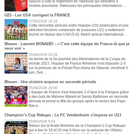
Ajaccio a voté le règlement de l'épreuve qui débutera à
l'entrée prochaine. Retrouvez les principales informations. ...
U23 - Les USA corrigent la FRANCE
07/06/2026 19:34
Cette rencontre amicale entre l'équipe U20 américaine et une
sélection tricolore composée de joueuses U21 a nettement
tourné en faveur des USA (5-0). Match amical international ...
Bleues - Laurent BONADEI : « C'est cette équipe de France-là que je
veux voir »
05/06/2026 20:28
Au terme de la 5e journée des éliminatoires de la Coupe du
monde 2027, l'équipe de France féminine s'est imposée 2-0
sur la pelouse de la Polsat Plus Arena de Gdansk, vendredi 5
juin. Des ...
Bleues - Une victoire acquise en seconde période
05/06/2026 20:00
L'équipe de France s'est imposée 2-0 face à la Pologne grâce
à des buts de Melvine Malard et Sandy Baltimore en seconde
période et prend la tête du groupe après le revers des Pays-
Bas e...
Champion’s Cup Rekupo : Le FC Vendenheim s'impose en U13
05/06/2026 9:54
Retour sur la finale féminine de la Champion’s Cup Rekupo
qui a lieu le 19 et 20 mai à Nice sur la pelouse de l'Allianz