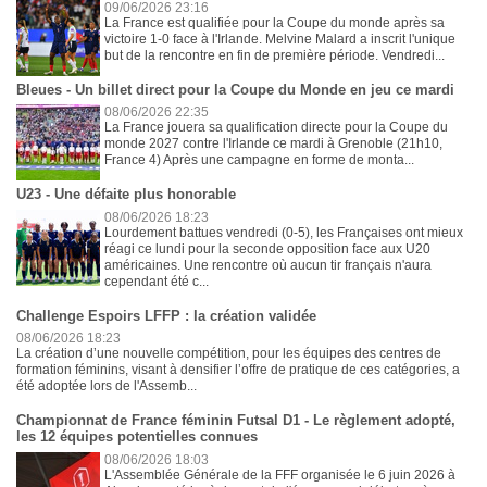
09/06/2026 23:16
La France est qualifiée pour la Coupe du monde après sa
victoire 1-0 face à l'Irlande. Melvine Malard a inscrit l'unique
but de la rencontre en fin de première période. Vendredi...
Bleues - Un billet direct pour la Coupe du Monde en jeu ce mardi
08/06/2026 22:35
La France jouera sa qualification directe pour la Coupe du
monde 2027 contre l'Irlande ce mardi à Grenoble (21h10,
France 4) Après une campagne en forme de monta...
U23 - Une défaite plus honorable
08/06/2026 18:23
Lourdement battues vendredi (0-5), les Françaises ont mieux
réagi ce lundi pour la seconde opposition face aux U20
américaines. Une rencontre où aucun tir français n'aura
cependant été c...
Challenge Espoirs LFFP : la création validée
08/06/2026 18:23
La création d’une nouvelle compétition, pour les équipes des centres de
formation féminins, visant à densifier l’offre de pratique de ces catégories, a
été adoptée lors de l'Assemb...
Championnat de France féminin Futsal D1 - Le règlement adopté,
les 12 équipes potentielles connues
08/06/2026 18:03
L'Assemblée Générale de la FFF organisée le 6 juin 2026 à