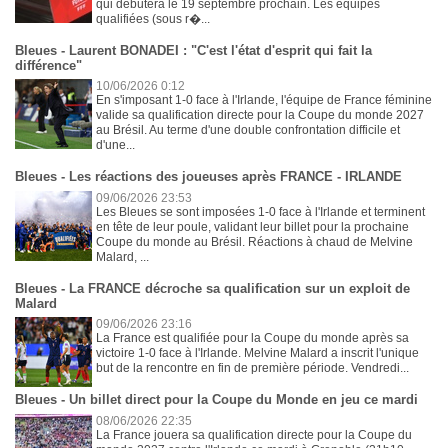
qui débutera le 19 septembre prochain. Les équipes
qualifiées (sous r�...
Bleues - Laurent BONADEI : "C'est l'état d'esprit qui fait la
différence"
10/06/2026 0:12
En s'imposant 1-0 face à l'Irlande, l'équipe de France féminine
valide sa qualification directe pour la Coupe du monde 2027
au Brésil. Au terme d'une double confrontation difficile et
d'une...
Bleues - Les réactions des joueuses après FRANCE - IRLANDE
09/06/2026 23:53
Les Bleues se sont imposées 1-0 face à l'Irlande et terminent
en tête de leur poule, validant leur billet pour la prochaine
Coupe du monde au Brésil. Réactions à chaud de Melvine
Malard, ...
Bleues - La FRANCE décroche sa qualification sur un exploit de
Malard
09/06/2026 23:16
La France est qualifiée pour la Coupe du monde après sa
victoire 1-0 face à l'Irlande. Melvine Malard a inscrit l'unique
but de la rencontre en fin de première période. Vendredi...
Bleues - Un billet direct pour la Coupe du Monde en jeu ce mardi
08/06/2026 22:35
La France jouera sa qualification directe pour la Coupe du