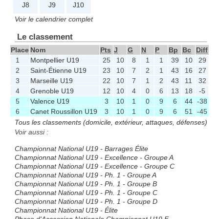
J8
J9
J10
Voir le calendrier complet
Le classement
Place
Nom
Pts
J
G
N
P
Bp
Bc
Diff
1
Montpellier U19
25
10
8
1
1
39
10
29
2
Saint-Étienne U19
23
10
7
2
1
43
16
27
3
Marseille U19
22
10
7
1
2
43
11
32
4
Grenoble U19
12
10
4
0
6
13
18
-5
5
Valence U19
3
10
1
0
9
6
44
-38
6
Canet Roussillon U19
3
10
1
0
9
6
51
-45
Tous les classements (domicile, extérieur, attaques, défenses)
Voir aussi :
Championnat National U19 - Barrages Élite
Championnat National U19 - Excellence - Groupe A
Championnat National U19 - Excellence - Groupe C
Championnat National U19 - Ph. 1 - Groupe A
Championnat National U19 - Ph. 1 - Groupe B
Championnat National U19 - Ph. 1 - Groupe C
Championnat National U19 - Ph. 1 - Groupe D
Championnat National U19 - Élite