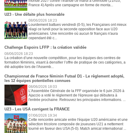
monde 2027 contre l'Irlande ce mardi à Grenoble (21h10,
France 4) Après une campagne en forme de monta...
U23 - Une défaite plus honorable
08/06/2026 18:23
Lourdement battues vendredi (0-5), les Françaises ont mieux
réagi ce lundi pour la seconde opposition face aux U20
américaines. Une rencontre où aucun tir français n'aura
cependant été c...
Challenge Espoirs LFFP : la création validée
08/06/2026 18:23
La création d’une nouvelle compétition, pour les équipes des centres de
formation féminins, visant à densifier l’offre de pratique de ces catégories, a
été adoptée lors de l'Assemb...
Championnat de France féminin Futsal D1 - Le règlement adopté,
les 12 équipes potentielles connues
08/06/2026 18:03
L'Assemblée Générale de la FFF organisée le 6 juin 2026 à
Ajaccio a voté le règlement de l'épreuve qui débutera à
l'entrée prochaine. Retrouvez les principales informations. ...
U23 - Les USA corrigent la FRANCE
07/06/2026 19:34
Cette rencontre amicale entre l'équipe U20 américaine et une
sélection tricolore composée de joueuses U21 a nettement
tourné en faveur des USA (5-0). Match amical international ...