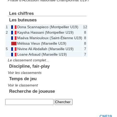
Phase d'Accession Nationale Championnat U19 F
Les chiffres
Les buteuses
1
Dona Scannapieco
(
Montpellier U19
)
12
2
Kaysha Hassani
(
Montpellier U19
)
8
Maéva Maniouloux
(
Saint-Étienne U19
)
8
Mélissa Vieux
(
Marseille U19
)
8
5
Nivine Ali Abdallah
(
Marseille U19
)
7
Loane Arbaud
(
Marseille U19
)
7
Le classement complet...
Discipline, fair-play
Voir les classements
Temps de jeu
Voir le classement
Recherche de joueuse
CNF19