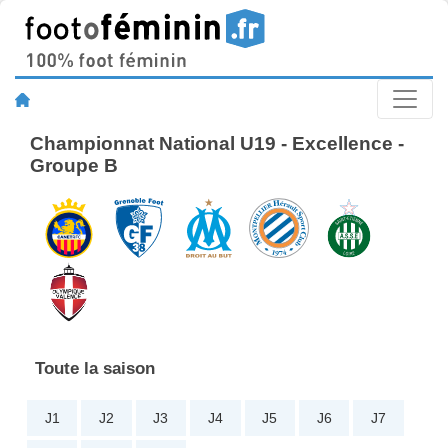
Championnat National U19 - Excellence -
Groupe B
Toute la saison
J1
J2
J3
J4
J5
J6
J7