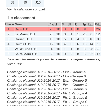
J8
J9
J10
Voir le calendrier complet
Le classement
Place
Nom
Pts
J
G
N
P
Bp
Bc
Diff
1
Dijon U19
28
10
9
1
0
31
5
26
2
Le Mans U19
25
10
8
1
1
20
8
12
3
Rouen U19
16
10
5
1
4
19
16
3
4
Reims U19
12
10
4
0
6
15
14
1
5
Val d'Orge U19
4
10
1
1
8
3
28
-25
6
Saint-Maur U19
2
10
0
2
8
5
22
-17
Tous les classements (domicile, extérieur, attaques, défenses)
Voir aussi :
Challenge National U19 2016-2017 - Elite -Groupe A
Challenge National U19 2016-2017 - Elite -Groupe B
Challenge National U19 2016-2017 - Exc. - Groupe B
Challenge National U19 2016-2017 - Exc. - Groupe C
Challenge National U19 2016-2017 - Exc. - Groupe D
Challenge National U19 2016-2017 - Ph. 1 -Groupe A
Challenge National U19 2016-2017 - Ph. 1 -Groupe B
Challenge National U19 2016-2017 - Ph. 1 -Groupe C