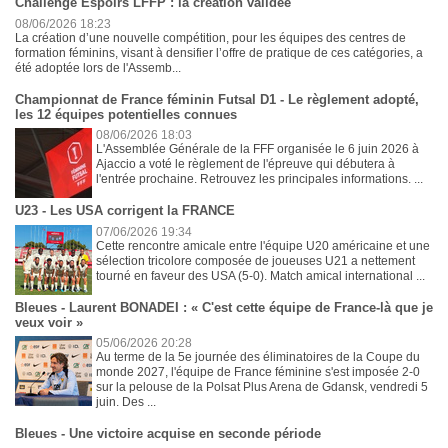
Challenge Espoirs LFFP : la création validée
08/06/2026 18:23
La création d’une nouvelle compétition, pour les équipes des centres de
formation féminins, visant à densifier l’offre de pratique de ces catégories, a
été adoptée lors de l'Assemb...
Championnat de France féminin Futsal D1 - Le règlement adopté,
les 12 équipes potentielles connues
08/06/2026 18:03
L'Assemblée Générale de la FFF organisée le 6 juin 2026 à
Ajaccio a voté le règlement de l'épreuve qui débutera à
l'entrée prochaine. Retrouvez les principales informations. ...
U23 - Les USA corrigent la FRANCE
07/06/2026 19:34
Cette rencontre amicale entre l'équipe U20 américaine et une
sélection tricolore composée de joueuses U21 a nettement
tourné en faveur des USA (5-0). Match amical international ...
Bleues - Laurent BONADEI : « C'est cette équipe de France-là que je
veux voir »
05/06/2026 20:28
Au terme de la 5e journée des éliminatoires de la Coupe du
monde 2027, l'équipe de France féminine s'est imposée 2-0
sur la pelouse de la Polsat Plus Arena de Gdansk, vendredi 5
juin. Des ...
Bleues - Une victoire acquise en seconde période