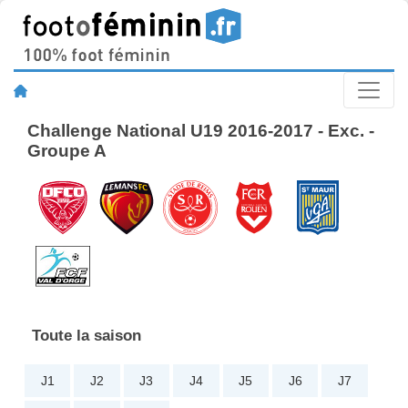
Challenge National U19 2016-2017 - Exc. -
Groupe A
Toute la saison
J1
J2
J3
J4
J5
J6
J7