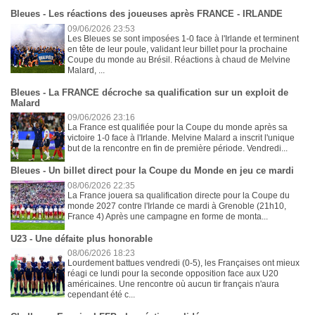
Bleues - Les réactions des joueuses après FRANCE - IRLANDE
09/06/2026 23:53
Les Bleues se sont imposées 1-0 face à l'Irlande et terminent
en tête de leur poule, validant leur billet pour la prochaine
Coupe du monde au Brésil. Réactions à chaud de Melvine
Malard, ...
Bleues - La FRANCE décroche sa qualification sur un exploit de
Malard
09/06/2026 23:16
La France est qualifiée pour la Coupe du monde après sa
victoire 1-0 face à l'Irlande. Melvine Malard a inscrit l'unique
but de la rencontre en fin de première période. Vendredi...
Bleues - Un billet direct pour la Coupe du Monde en jeu ce mardi
08/06/2026 22:35
La France jouera sa qualification directe pour la Coupe du
monde 2027 contre l'Irlande ce mardi à Grenoble (21h10,
France 4) Après une campagne en forme de monta...
U23 - Une défaite plus honorable
08/06/2026 18:23
Lourdement battues vendredi (0-5), les Françaises ont mieux
réagi ce lundi pour la seconde opposition face aux U20
américaines. Une rencontre où aucun tir français n'aura
cependant été c...