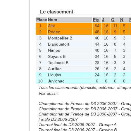
Le classement
Place
Nom
Pts
J
G
N
1
Albi
54
16
11
5
2
Rodez
48
16
9
5
3
Montpellier B
46
16
9
3
4
Blanquefort
44
16
8
4
5
Nîmes
40
16
7
3
6
Soyaux B
34
16
5
3
7
Toulouse B
28
16
3
3
8
Aurillac
26
16
2
4
9
Lioujas
24
16
2
2
10
Juvignac
0
0
0
0
Tous les classements (domicile, extérieur, attaqu
Voir aussi :
Championnat de France de D3 2006-2007 - Grou
Championnat de France de D3 2006-2007 - Grou
Championnat de France de D3 2006-2007 - Grou
Finale D3 2006-2007
Tournoi final de D3 2006-2007 - Groupe A
Tournoi final de D3 2006-2007 - Groupe B