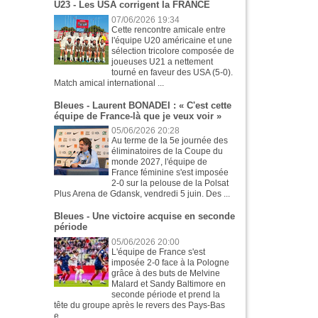
U23 - Les USA corrigent la FRANCE
07/06/2026 19:34
Cette rencontre amicale entre
l'équipe U20 américaine et une
sélection tricolore composée de
joueuses U21 a nettement
tourné en faveur des USA (5-0).
Match amical international ...
Bleues - Laurent BONADEI : « C'est cette
équipe de France-là que je veux voir »
05/06/2026 20:28
Au terme de la 5e journée des
éliminatoires de la Coupe du
monde 2027, l'équipe de
France féminine s'est imposée
2-0 sur la pelouse de la Polsat
Plus Arena de Gdansk, vendredi 5 juin. Des ...
Bleues - Une victoire acquise en seconde
période
05/06/2026 20:00
L'équipe de France s'est
imposée 2-0 face à la Pologne
grâce à des buts de Melvine
Malard et Sandy Baltimore en
seconde période et prend la
tête du groupe après le revers des Pays-Bas
e...