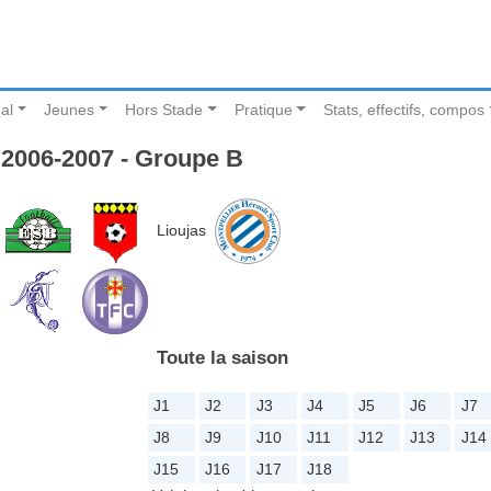
al
Jeunes
Hors Stade
Pratique
Stats, effectifs, compos
2006-2007 - Groupe B
Lioujas
Toute la saison
J1
J2
J3
J4
J5
J6
J7
J8
J9
J10
J11
J12
J13
J14
J15
J16
J17
J18