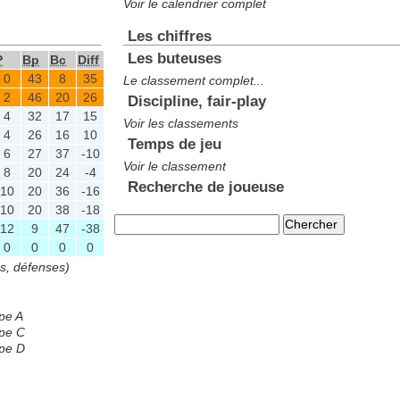
Voir le calendrier complet
Les chiffres
Les buteuses
P
Bp
Bc
Diff
0
43
8
35
Le classement complet...
2
46
20
26
Discipline, fair-play
4
32
17
15
Voir les classements
4
26
16
10
Temps de jeu
6
27
37
-10
Voir le classement
8
20
24
-4
Recherche de joueuse
10
20
36
-16
10
20
38
-18
12
9
47
-38
0
0
0
0
es, défenses)
pe A
pe C
pe D