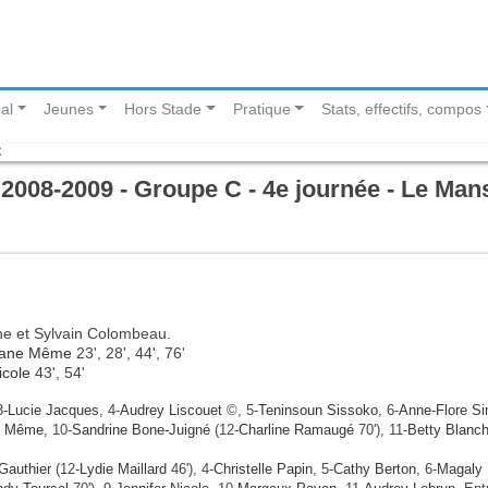
al
Jeunes
Hors Stade
Pratique
Stats, effectifs, compos
C
008-2009 - Groupe C - 4e journée - Le Man
sne et Sylvain Colombeau.
iane Même
23', 28', 44', 76'
icole
43', 54'
3-
Lucie Jacques
, 4-
Audrey Liscouet
©, 5-
Teninsoun Sissoko
, 6-
Anne-Flore S
ne Même
, 10-
Sandrine Bone-Juigné
(12-
Charline Ramaugé
70'), 11-
Betty Blanc
Gauthier
(12-
Lydie Maillard
46'), 4-
Christelle Papin
, 5-
Cathy Berton
, 6-
Magaly