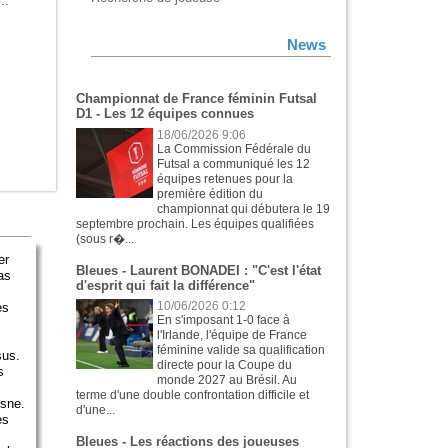
.:
News
Championnat de France féminin Futsal
D1 - Les 12 équipes connues
18/06/2026 9:06
La Commission Fédérale du
Futsal a communiqué les 12
équipes retenues pour la
première édition du
championnat qui débutera le 19
septembre prochain. Les équipes qualifiées
(sous r�...
er
Bleues - Laurent BONADEI : "C'est l'état
as
d'esprit qui fait la différence"
es
10/06/2026 0:12
En s'imposant 1-0 face à
l'Irlande, l'équipe de France
féminine valide sa qualification
sus.
directe pour la Coupe du
s
monde 2027 au Brésil. Au
terme d'une double confrontation difficile et
esne.
d'une...
es
Bleues - Les réactions des joueuses