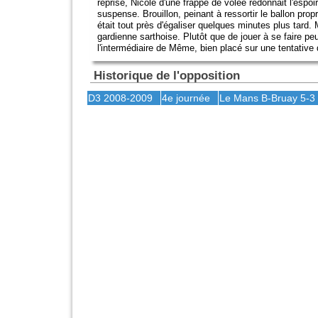
reprise, Nicole d'une frappe de volée redonnait l'espoi
suspense. Brouillon, peinant à ressortir le ballon prop
était tout près d'égaliser quelques minutes plus tard. 
gardienne sarthoise. Plutôt que de jouer à se faire pe
l'intermédiaire de Même, bien placé sur une tentative d
Historique de l'opposition
D3 2008-2009
4e journée
Le Mans B
-
Bruay
5-3