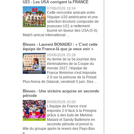
U23 - Les USA corrigent la FRANCE
07/06/2026 19:34
Cette rencontre amicale entre
l'équipe U20 américaine et une
sélection tricolore composée de
joueuses U21 a nettement
tourné en faveur des USA (5-0).
Match amical international ...
Bleues - Laurent BONADEI : « C'est cette
équipe de France-là que je veux voir »
05/06/2026 20:28
Au terme de la 5e journée des
éliminatoires de la Coupe du
monde 2027, l'équipe de
France féminine s'est imposée
2-0 sur la pelouse de la Polsat
Plus Arena de Gdansk, vendredi 5 juin. Des ...
Bleues - Une victoire acquise en seconde
période
05/06/2026 20:00
L'équipe de France s'est
imposée 2-0 face à la Pologne
grâce à des buts de Melvine
Malard et Sandy Baltimore en
seconde période et prend la
tête du groupe après le revers des Pays-Bas
e...