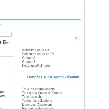
D3
s B-
Actualités de la D3
Saison en cours en D3
Groupe A
Groupe B
Historique/Palmarès
Données sur le foot au féminin
Tous les championnats
imon
,
Tout sur la Coupe de France
hard
,
Tous les clubs
Toutes les sélections
Ligue des Champions
Recherche de joueuse