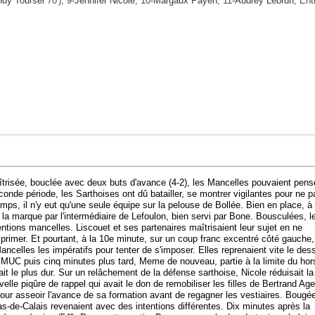
ndy Toursel
70'), 9-
Jennifer Nicole
, 10-
Margaux Payen
, 11-
Audrey Lebrun
, Entr
trisée, bouclée avec deux buts d'avance (4-2), les Mancelles pouvaient pens
seconde période, les Sarthoises ont dû batailler, se montrer vigilantes pour ne p
temps, il n'y eut qu'une seule équipe sur la pelouse de Bollée. Bien en place, à
 la marque par l'intermédiaire de Lefoulon, bien servi par Bone. Bousculées, l
ntions mancelles. Liscouet et ses partenaires maîtrisaient leur sujet en ne
xprimer. Et pourtant, à la 10e minute, sur un coup franc excentré côté gauche,
ancelles les impératifs pour tenter de s'imposer. Elles reprenaient vite le des
u MUC puis cinq minutes plus tard, Meme de nouveau, partie à la limite du hor
ait le plus dur. Sur un relâchement de la défense sarthoise, Nicole réduisait la
lle piqûre de rappel qui avait le don de remobiliser les filles de Bertrand Ag
pour asseoir l'avance de sa formation avant de regagner les vestiaires. Bougé
as-de-Calais revenaient avec des intentions différentes. Dix minutes après la