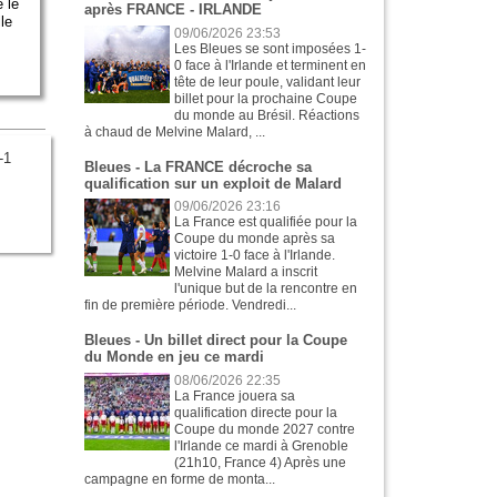
e le
après FRANCE - IRLANDE
le
09/06/2026 23:53
Les Bleues se sont imposées 1-
0 face à l'Irlande et terminent en
tête de leur poule, validant leur
billet pour la prochaine Coupe
du monde au Brésil. Réactions
à chaud de Melvine Malard, ...
-1
Bleues - La FRANCE décroche sa
qualification sur un exploit de Malard
09/06/2026 23:16
La France est qualifiée pour la
Coupe du monde après sa
victoire 1-0 face à l'Irlande.
Melvine Malard a inscrit
l'unique but de la rencontre en
fin de première période. Vendredi...
Bleues - Un billet direct pour la Coupe
du Monde en jeu ce mardi
08/06/2026 22:35
La France jouera sa
qualification directe pour la
Coupe du monde 2027 contre
l'Irlande ce mardi à Grenoble
(21h10, France 4) Après une
campagne en forme de monta...