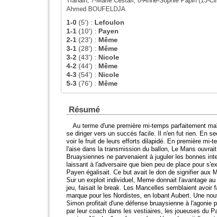
Tranain
, 7-
Marie Cestari
, 8-
Anne-Sophie Papin
(13-
Ci
Ahmed BOUFELDJA
1-0
(5')
:
Lefoulon
1-1
(10')
:
Payen
2-1
(23')
:
Même
3-1
(28')
:
Même
3-2
(43')
:
Nicole
4-2
(44')
:
Même
4-3
(54')
:
Nicole
5-3
(76')
:
Même
Résumé
Au terme d'une première mi-temps parfaitement maî
se diriger vers un succès facile. Il n'en fut rien. En 
voir le fruit de leurs efforts dilapidé. En première mi-
l'aise dans la transmission du ballon, Le Mans ouvrait
Bruaysiennes ne parvenaient à juguler les bonnes inte
laissant à l'adversaire que bien peu de place pour s'e
Payen égalisait. Ce but avait le don de signifier aux M
Sur un exploit individuel, Meme donnait l'avantage a
jeu, faisait le break. Les Mancelles semblaient avoir f
marque pour les Nordistes, en lobant Aubert. Une nouve
Simon profitait d'une défense bruaysienne à l'agonie 
par leur coach dans les vestiaires, les joueuses du P