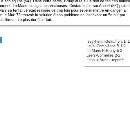
r à son équipe (54'). Dans cette partie, Bruay aura eu le don de tenir en halein
rement, Le Mans relançait les visiteuses. Cestas butait sur Aubert (58') puis el
Mais sa tentative était réalisée de trop loin pour espérer mettre en danger la
ur, le Muc 72 trouvait la solution à son problème en inscrivant un 5e but par
e Simon. Le plus dur était fait.
Issy-Hénin-Beaumont B 1
Laval-Compiègne B 1-2
Le Mans B-Bruay 5-3
Leers-Cormelles 2-1
Lisieux-Arras : reporté