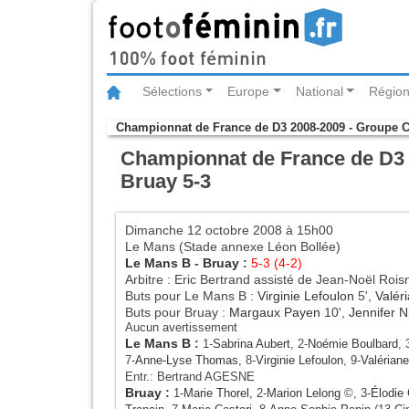
Sélections
Europe
National
Région
Championnat de France de D3 2008-2009 - Groupe 
Championnat de France de D3 2
Bruay 5-3
Dimanche 12 octobre 2008 à 15h00
Le Mans (Stade annexe Léon Bollée)
Le Mans B
-
Bruay
:
5-3 (4-2)
Arbitre : Eric Bertrand assisté de Jean-Noël Roi
Buts pour Le Mans B :
Virginie Lefoulon
5',
Valér
Buts pour Bruay :
Margaux Payen
10',
Jennifer N
Aucun avertissement
Le Mans B
:
1-
Sabrina Aubert
, 2-
Noémie Boulbard
, 
7-
Anne-Lyse Thomas
, 8-
Virginie Lefoulon
, 9-
Valéria
Entr.: Bertrand AGESNE
Bruay
:
1-
Marie Thorel
, 2-
Marion Lelong
©, 3-
Élodie 