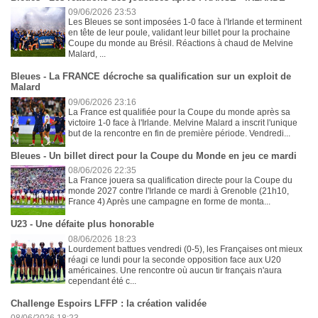
09/06/2026 23:53
Les Bleues se sont imposées 1-0 face à l'Irlande et terminent
en tête de leur poule, validant leur billet pour la prochaine
Coupe du monde au Brésil. Réactions à chaud de Melvine
Malard, ...
Bleues - La FRANCE décroche sa qualification sur un exploit de
Malard
09/06/2026 23:16
La France est qualifiée pour la Coupe du monde après sa
victoire 1-0 face à l'Irlande. Melvine Malard a inscrit l'unique
but de la rencontre en fin de première période. Vendredi...
Bleues - Un billet direct pour la Coupe du Monde en jeu ce mardi
08/06/2026 22:35
La France jouera sa qualification directe pour la Coupe du
monde 2027 contre l'Irlande ce mardi à Grenoble (21h10,
France 4) Après une campagne en forme de monta...
U23 - Une défaite plus honorable
08/06/2026 18:23
Lourdement battues vendredi (0-5), les Françaises ont mieux
réagi ce lundi pour la seconde opposition face aux U20
américaines. Une rencontre où aucun tir français n'aura
cependant été c...
Challenge Espoirs LFFP : la création validée