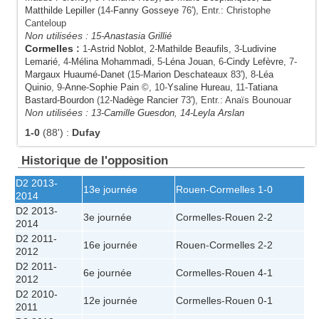
Matthilde Lepiller
(14-
Fanny Gosseye
76'), Entr.: Christophe
Canteloup
Non utilisées :
15-
Anastasia Grillié
Cormelles
:
1-
Astrid Noblot
, 2-
Mathilde Beaufils
, 3-
Ludivine
Lemarié
, 4-
Mélina Mohammadi
, 5-
Léna Jouan
, 6-
Cindy Lefèvre
, 7-
Margaux Huaumé-Danet
(15-
Marion Deschateaux
83'), 8-
Léa
Quinio
, 9-
Anne-Sophie Pain
©, 10-
Ysaline Hureau
, 11-
Tatiana
Bastard-Bourdon
(12-
Nadège Rancier
73'), Entr.: Anaïs Bounouar
Non utilisées :
13-
Camille Guesdon
, 14-
Leyla Arslan
1-0
(88')
:
Dufay
Historique de l'opposition
D2 2013-
13e journée
Rouen
-
Cormelles
1-0
2014
D2 2013-
3e journée
Cormelles
-
Rouen
2-2
2014
D2 2011-
16e journée
Rouen
-
Cormelles
2-2
2012
D2 2011-
6e journée
Cormelles
-
Rouen
4-1
2012
D2 2010-
12e journée
Cormelles
-
Rouen
0-1
2011