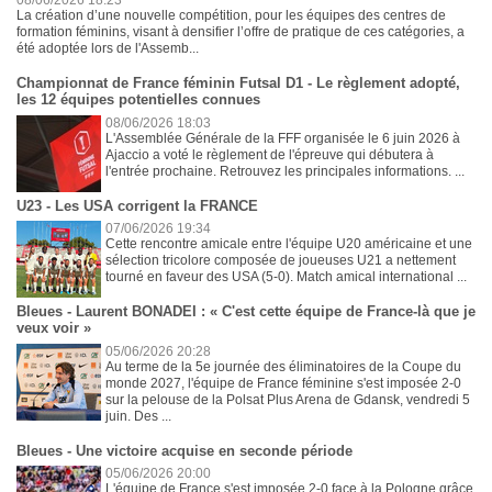
08/06/2026 18:23
La création d’une nouvelle compétition, pour les équipes des centres de
formation féminins, visant à densifier l’offre de pratique de ces catégories, a
été adoptée lors de l'Assemb...
Championnat de France féminin Futsal D1 - Le règlement adopté,
les 12 équipes potentielles connues
08/06/2026 18:03
L'Assemblée Générale de la FFF organisée le 6 juin 2026 à
Ajaccio a voté le règlement de l'épreuve qui débutera à
l'entrée prochaine. Retrouvez les principales informations. ...
U23 - Les USA corrigent la FRANCE
07/06/2026 19:34
Cette rencontre amicale entre l'équipe U20 américaine et une
sélection tricolore composée de joueuses U21 a nettement
tourné en faveur des USA (5-0). Match amical international ...
Bleues - Laurent BONADEI : « C'est cette équipe de France-là que je
veux voir »
05/06/2026 20:28
Au terme de la 5e journée des éliminatoires de la Coupe du
monde 2027, l'équipe de France féminine s'est imposée 2-0
sur la pelouse de la Polsat Plus Arena de Gdansk, vendredi 5
juin. Des ...
Bleues - Une victoire acquise en seconde période
05/06/2026 20:00
L'équipe de France s'est imposée 2-0 face à la Pologne grâce