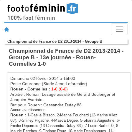
Championnat de France de D2 2013-2014 - Groupe B
Championnat de France de D2 2013-2014 -
Groupe B - 13e journée - Rouen-
Cormelles 1-0
Dimanche 02 février 2014 à 15h00
Petite Couronne (Stade Jean Leforestier)
Rouen
-
Cormelles
:
1-0 (0-0)
Arbitre : Romain Lesage assisté de Gérard Boulenger et
Joaquim Evaristo.
But pour Rouen :
Cassandra Dufay
88'
Aucun avertissement
Rouen
:
1-
Gaëlle Bisson
, 2-
Marine Fouchard
(12-
Marine Allez
68'), 3-
Shirley Pigache
, 4-
Maeva Degée
, 5-
Shanna Augustine
, 6-
Émilie Deparrois
(13-
Cassandra Dufay
83'), 7-
Lucie Barbet
©, 8-
Maude Perchey
, 9-
Floriane Rouy
, 10-
Marie Desplanques
, 11-