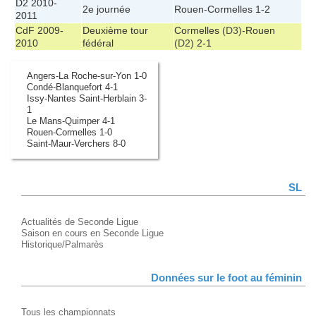
D2 2010-
2e journée
Rouen
-
Cormelles
1-2
2011
CdF 2009-
Deuxième tour
Cormelles
(D3)-
Rouen
2010
fédéral
(D2)
2-1
Angers-La Roche-sur-Yon 1-0
Condé-Blanquefort 4-1
Issy-Nantes Saint-Herblain 3-
1
Le Mans-Quimper 4-1
Rouen-Cormelles 1-0
Saint-Maur-Verchers 8-0
SL
Actualités de Seconde Ligue
Saison en cours en Seconde Ligue
Historique/Palmarès
Données sur le foot au féminin
Tous les championnats