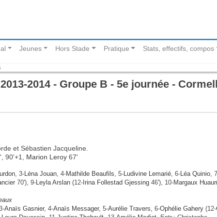
al
Jeunes
Hors Stade
Pratique
Stats, effectifs, compos
B
013-2014 - Groupe B - 5e journée - Cormel
orde et Sébastien Jacqueline.
', 90'+1,
Marion Leroy
67'
urdon
, 3-
Léna Jouan
, 4-
Mathilde Beaufils
, 5-
Ludivine Lemarié
, 6-
Léa Quinio
, 
ncier
70'), 9-
Leyla Arslan
(12-
Irina Follestad Gjessing
46'), 10-
Margaux Huau
eaux
3-
Anaïs Gasnier
, 4-
Anaïs Messager
, 5-
Aurélie Travers
, 6-
Ophélie Gahery
(12-