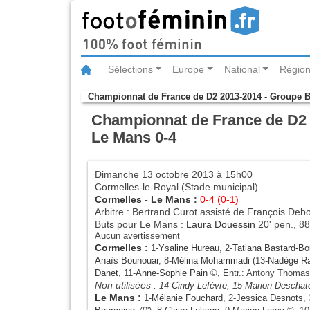
Sélections
Europe
National
Région
Championnat de France de D2 2013-2014 - Groupe 
Championnat de France de D2 2
Le Mans 0-4
Dimanche 13 octobre 2013 à 15h00
Cormelles-le-Royal (Stade municipal)
Cormelles
-
Le Mans
:
0-4 (0-1)
Arbitre : Bertrand Curot assisté de François Deb
Buts pour Le Mans :
Laura Douessin
20' pen., 88
Aucun avertissement
Cormelles
:
1-
Ysaline Hureau
, 2-
Tatiana Bastard-Bo
Anaïs Bounouar
, 8-
Mélina Mohammadi
(13-
Nadège Ra
Danet
, 11-
Anne-Sophie Pain
©, Entr.: Antony Thomas
Non utilisées :
14-
Cindy Lefèvre
, 15-
Marion Deschat
Le Mans
:
1-
Mélanie Fouchard
, 2-
Jessica Desnots
, 