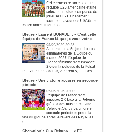
Cette rencontre amicale entre
l'équipe U20 américaine et une
sélection tricolore composée de
joueuses U21 a nettement
tourné en faveur des USA (5-0).
Match amical international ...
Bleues - Laurent BONADEI : « C'est cette
équipe de France-là que je veux voir »
05/06/2026 20:28
Au terme de la 5e journée des
éliminatoires de la Coupe du
monde 2027, l'équipe de
France féminine s'est imposée
2-0 sur la pelouse de la Polsat
Plus Arena de Gdansk, vendredi 5 juin. Des ...
Bleues - Une victoire acquise en seconde
période
05/06/2026 20:00
L'équipe de France s'est
imposée 2-0 face à la Pologne
grâce à des buts de Melvine
Malard et Sandy Baltimore en
seconde période et prend la
tête du groupe après le revers des Pays-Bas
e...
Champion’s Cup Rekupo : Le FC