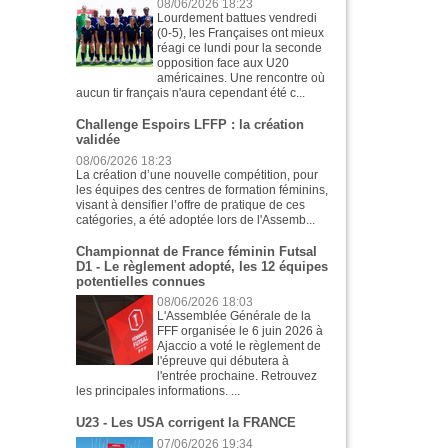
08/06/2026 18:23
Lourdement battues vendredi
(0-5), les Françaises ont mieux
réagi ce lundi pour la seconde
opposition face aux U20
américaines. Une rencontre où
aucun tir français n'aura cependant été c...
Challenge Espoirs LFFP : la création
validée
08/06/2026 18:23
La création d’une nouvelle compétition, pour
les équipes des centres de formation féminins,
visant à densifier l’offre de pratique de ces
catégories, a été adoptée lors de l'Assemb...
Championnat de France féminin Futsal
D1 - Le règlement adopté, les 12 équipes
potentielles connues
08/06/2026 18:03
L'Assemblée Générale de la
FFF organisée le 6 juin 2026 à
Ajaccio a voté le règlement de
l'épreuve qui débutera à
l'entrée prochaine. Retrouvez
les principales informations. ...
U23 - Les USA corrigent la FRANCE
07/06/2026 19:34