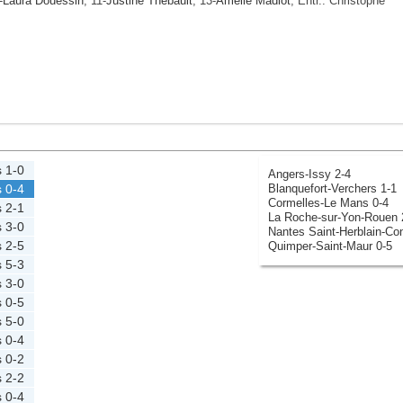
-
Laura Douessin
, 11-
Justine Thebault
, 13-
Amélie Madiot
, Entr.: Christophe
s
1-0
Angers-Issy 2-4
Blanquefort-Verchers 1-1
s
0-4
Cormelles-Le Mans 0-4
s
2-1
La Roche-sur-Yon-Rouen 
s
3-0
Nantes Saint-Herblain-Co
s
2-5
Quimper-Saint-Maur 0-5
s
5-3
s
3-0
s
0-5
s
5-0
s
0-4
s
0-2
s
2-2
s
0-4