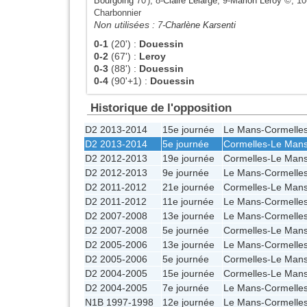
Bourgoing
70'), 8-
Claire Lelarge
, 9-
Marion Leroy
©, 10
Charbonnier
Non utilisées :
7-
Charlène Karsenti
0-1
(20')
:
Douessin
0-2
(67')
:
Leroy
0-3
(88')
:
Douessin
0-4
(90'+1)
:
Douessin
Historique de l'opposition
D2 2013-2014
15e journée
Le Mans
-
Cormelle
D2 2013-2014
5e journée
Cormelles
-
Le Man
D2 2012-2013
19e journée
Cormelles
-
Le Man
D2 2012-2013
9e journée
Le Mans
-
Cormelle
D2 2011-2012
21e journée
Cormelles
-
Le Man
D2 2011-2012
11e journée
Le Mans
-
Cormelle
D2 2007-2008
13e journée
Le Mans
-
Cormelle
D2 2007-2008
5e journée
Cormelles
-
Le Man
D2 2005-2006
13e journée
Le Mans
-
Cormelle
D2 2005-2006
5e journée
Cormelles
-
Le Man
D2 2004-2005
15e journée
Cormelles
-
Le Man
D2 2004-2005
7e journée
Le Mans
-
Cormelle
N1B 1997-1998
12e journée
Le Mans
-
Cormelle