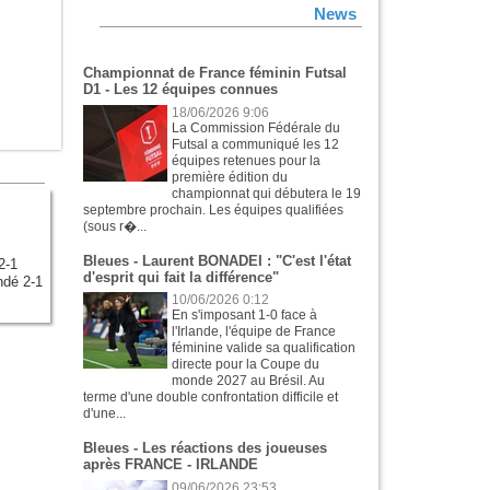
News
Championnat de France féminin Futsal
D1 - Les 12 équipes connues
18/06/2026 9:06
La Commission Fédérale du
Futsal a communiqué les 12
équipes retenues pour la
première édition du
championnat qui débutera le 19
septembre prochain. Les équipes qualifiées
(sous r�...
Bleues - Laurent BONADEI : "C'est l'état
2-1
d'esprit qui fait la différence"
ndé 2-1
10/06/2026 0:12
En s'imposant 1-0 face à
l'Irlande, l'équipe de France
féminine valide sa qualification
directe pour la Coupe du
monde 2027 au Brésil. Au
terme d'une double confrontation difficile et
d'une...
Bleues - Les réactions des joueuses
après FRANCE - IRLANDE
09/06/2026 23:53