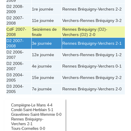
2009
D2 2008-
1re journée
Rennes Bréquigny
-
Verchers
2-2
2009
D2 2007-
11e journée
Verchers
-
Rennes Bréquigny
3-2
2008
CdF 2007-
Seizièmes de
Rennes Bréquigny
(D2)-
2008
finale
Verchers
(D2)
2-0
D2 2007-
3e journée
Rennes Bréquigny
-
Verchers
2-1
2008
D2 2006-
12e journée
Verchers
-
Rennes Bréquigny
1-2
2007
D2 2006-
4e journée
Rennes Bréquigny
-
Verchers
0-1
2007
D3 2004-
15e journée
Verchers
-
Rennes Bréquigny
2-2
2005
D3 2004-
7e journée
Rennes Bréquigny
-
Verchers
2-0
2005
Compiègne-Le Mans 4-4
Condé-Saint-Herblain 5-1
Gravelines-Saint-Memmie 0-0
Rennes Bréquigny-
Verchers 2-1
Tours-Cormelles 0-0