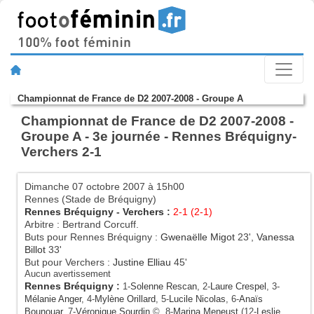
Championnat de France de D2 2007-2008 - Groupe A
Championnat de France de D2 2007-2008 -
Groupe A - 3e journée - Rennes Bréquigny-
Verchers 2-1
Dimanche 07 octobre 2007 à 15h00
Rennes (Stade de Bréquigny)
Rennes Bréquigny
-
Verchers
:
2-1 (2-1)
Arbitre : Bertrand Corcuff.
Buts pour Rennes Bréquigny :
Gwenaëlle Migot
23',
Vanessa
Billot
33'
But pour Verchers :
Justine Elliau
45'
Aucun avertissement
Rennes Bréquigny
:
1-
Solenne Rescan
, 2-
Laure Crespel
, 3-
Mélanie Anger
, 4-
Mylène Orillard
, 5-
Lucile Nicolas
, 6-
Anaïs
Bounouar
, 7-
Véronique Sourdin
©, 8-
Marina Meneust
(12-
Leslie