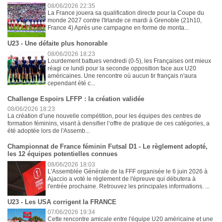
08/06/2026 22:35
La France jouera sa qualification directe pour la Coupe du
monde 2027 contre l'Irlande ce mardi à Grenoble (21h10,
France 4) Après une campagne en forme de monta...
U23 - Une défaite plus honorable
08/06/2026 18:23
Lourdement battues vendredi (0-5), les Françaises ont mieux
réagi ce lundi pour la seconde opposition face aux U20
américaines. Une rencontre où aucun tir français n'aura
cependant été c...
Challenge Espoirs LFFP : la création validée
08/06/2026 18:23
La création d’une nouvelle compétition, pour les équipes des centres de
formation féminins, visant à densifier l’offre de pratique de ces catégories, a
été adoptée lors de l'Assemb...
Championnat de France féminin Futsal D1 - Le règlement adopté,
les 12 équipes potentielles connues
08/06/2026 18:03
L'Assemblée Générale de la FFF organisée le 6 juin 2026 à
Ajaccio a voté le règlement de l'épreuve qui débutera à
l'entrée prochaine. Retrouvez les principales informations. ...
U23 - Les USA corrigent la FRANCE
07/06/2026 19:34
Cette rencontre amicale entre l'équipe U20 américaine et une