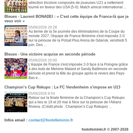
sélection tricolore composée de joueuses U21 a nettement
tourné en faveur des USA (5-0). Match amical international ...
Bleues - Laurent BONADEI : « C'est cette équipe de France-là que je
veux voir »
05/06/2026 20:28
Au terme de la 5e journée des éliminatoires de la Coupe du
monde 2027, l'équipe de France féminine s'est imposée 2-0
sur la pelouse de la Polsat Plus Arena de Gdansk, vendredi 5
juin. Des ...
Bleues - Une victoire acquise en seconde période
05/06/2026 20:00
L'équipe de France s'est imposée 2-0 face à la Pologne grâce
à des buts de Melvine Malard et Sandy Baltimore en seconde
période et prend la tête du groupe après le revers des Pays-
Bas e...
Champion’s Cup Rekupo : Le FC Vendenheim s'impose en U13
05/06/2026 9:54
Retour sur la finale féminine de la Champion’s Cup Rekupo
qui a lieu le 19 et 20 mai à Nice sur la pelouse de l'Allianz
Riviera. (Crédit photo : Champion’s Cup Rekupo) ...
Infos email :
contact@footofeminin.fr
footofeminin.fr © 2007-2026