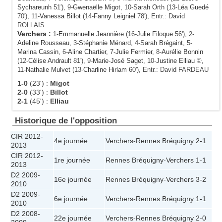
Sychareunh
51'), 9-
Gwenaëlle Migot
, 10-
Sarah Orth
(13-
Léa Guedé
70'), 11-
Vanessa Billot
(14-
Fanny Leigniel
78'), Entr.: David
ROLLAIS
Verchers
:
1-
Emmanuelle Jeannière
(16-
Julie Filoque
56'), 2-
Adeline Rousseau
, 3-
Stéphanie Ménard
, 4-
Sarah Brégaint
, 5-
Marina Cassin
, 6-
Aline Chartier
, 7-
Julie Fermier
, 8-
Aurélie Bonnin
(12-
Célise Andrault
81'), 9-
Marie-José Saget
, 10-
Justine Elliau
©,
11-
Nathalie Mulvet
(13-
Charline Hirlam
60'), Entr.: David FARDEAU
1-0
(23')
:
Migot
2-0
(33')
:
Billot
2-1
(45')
:
Elliau
Historique de l'opposition
CIR 2012-
4e journée
Verchers
-
Rennes Bréquigny
2-1
2013
CIR 2012-
1re journée
Rennes Bréquigny
-
Verchers
1-1
2013
D2 2009-
16e journée
Rennes Bréquigny
-
Verchers
3-2
2010
D2 2009-
6e journée
Verchers
-
Rennes Bréquigny
1-1
2010
D2 2008-
22e journée
Verchers
-
Rennes Bréquigny
2-0