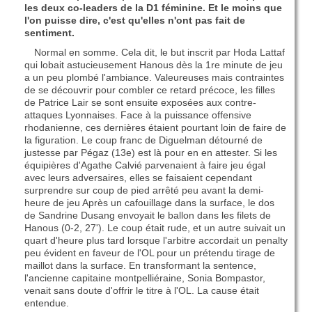
les deux co-leaders de la D1 féminine. Et le moins que
l'on puisse dire, c'est qu'elles n'ont pas fait de
sentiment.
Normal en somme. Cela dit, le but inscrit par Hoda Lattaf
qui lobait astucieusement Hanous dès la 1re minute de jeu
a un peu plombé l'ambiance. Valeureuses mais contraintes
de se découvrir pour combler ce retard précoce, les filles
de Patrice Lair se sont ensuite exposées aux contre-
attaques Lyonnaises. Face à la puissance offensive
rhodanienne, ces dernières étaient pourtant loin de faire de
la figuration. Le coup franc de Diguelman détourné de
justesse par Pégaz (13e) est là pour en en attester. Si les
équipières d'Agathe Calvié parvenaient à faire jeu égal
avec leurs adversaires, elles se faisaient cependant
surprendre sur coup de pied arrêté peu avant la demi-
heure de jeu Après un cafouillage dans la surface, le dos
de Sandrine Dusang envoyait le ballon dans les filets de
Hanous (0-2, 27'). Le coup était rude, et un autre suivait un
quart d'heure plus tard lorsque l'arbitre accordait un penalty
peu évident en faveur de l'OL pour un prétendu tirage de
maillot dans la surface. En transformant la sentence,
l'ancienne capitaine montpelliéraine, Sonia Bompastor,
venait sans doute d'offrir le titre à l'OL. La cause était
entendue.