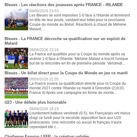
Bleues - Les réactions des joueuses après FRANCE - IRLANDE
09/06/2026 23:53
Les Bleues se sont imposées 1-0 face à l'Irlande et terminent
en tête de leur poule, validant leur billet pour la prochaine
Coupe du monde au Brésil. Réactions à chaud de Melvine
Malard, ...
Bleues - La FRANCE décroche sa qualification sur un exploit de
Malard
09/06/2026 23:16
La France est qualifiée pour la Coupe du monde après sa
victoire 1-0 face à l'Irlande. Melvine Malard a inscrit l'unique
but de la rencontre en fin de première période. Vendredi...
Bleues - Un billet direct pour la Coupe du Monde en jeu ce mardi
08/06/2026 22:35
La France jouera sa qualification directe pour la Coupe du
monde 2027 contre l'Irlande ce mardi à Grenoble (21h10,
France 4) Après une campagne en forme de monta...
U23 - Une défaite plus honorable
08/06/2026 18:23
Lourdement battues vendredi (0-5), les Françaises ont mieux
réagi ce lundi pour la seconde opposition face aux U20
américaines. Une rencontre où aucun tir français n'aura
cependant été c...
Challenge Espoirs LFFP : la création validée