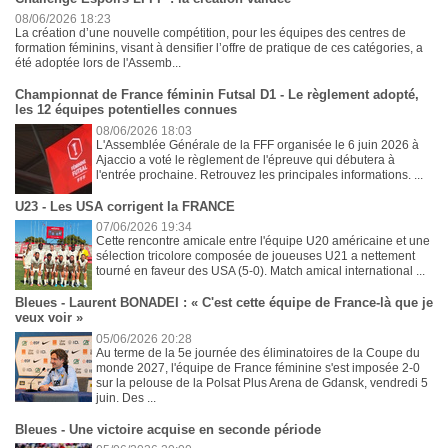
08/06/2026 18:23
La création d’une nouvelle compétition, pour les équipes des centres de
formation féminins, visant à densifier l’offre de pratique de ces catégories, a
été adoptée lors de l'Assemb...
Championnat de France féminin Futsal D1 - Le règlement adopté,
les 12 équipes potentielles connues
08/06/2026 18:03
L'Assemblée Générale de la FFF organisée le 6 juin 2026 à
Ajaccio a voté le règlement de l'épreuve qui débutera à
l'entrée prochaine. Retrouvez les principales informations. ...
U23 - Les USA corrigent la FRANCE
07/06/2026 19:34
Cette rencontre amicale entre l'équipe U20 américaine et une
sélection tricolore composée de joueuses U21 a nettement
tourné en faveur des USA (5-0). Match amical international ...
Bleues - Laurent BONADEI : « C'est cette équipe de France-là que je
veux voir »
05/06/2026 20:28
Au terme de la 5e journée des éliminatoires de la Coupe du
monde 2027, l'équipe de France féminine s'est imposée 2-0
sur la pelouse de la Polsat Plus Arena de Gdansk, vendredi 5
juin. Des ...
Bleues - Une victoire acquise en seconde période