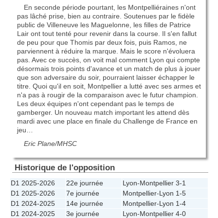
En seconde période pourtant, les Montpelliéraines n'ont
pas lâché prise, bien au contraire. Soutenues par le fidèle
public de Villeneuve les Maguelonne, les filles de Patrice
Lair ont tout tenté pour revenir dans la course. Il s'en fallut
de peu pour que Thomis par deux fois, puis Ramos, ne
parviennent à réduire la marque. Mais le score n'évoluera
pas. Avec ce succès, on voit mal comment Lyon qui compte
désormais trois points d'avance et un match de plus à jouer
que son adversaire du soir, pourraient laisser échapper le
titre. Quoi qu'il en soit, Montpellier a lutté avec ses armes et
n'a pas à rougir de la comparaison avec le futur champion.
Les deux équipes n'ont cependant pas le temps de
gamberger. Un nouveau match important les attend dès
mardi avec une place en finale du Challenge de France en
jeu…
Eric Plane/MHSC
Historique de l'opposition
D1 2025-2026
22e journée
Lyon
-
Montpellier
3-1
D1 2025-2026
7e journée
Montpellier
-
Lyon
1-5
D1 2024-2025
14e journée
Montpellier
-
Lyon
1-4
D1 2024-2025
3e journée
Lyon
-
Montpellier
4-0