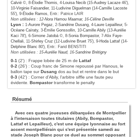
Calvié
©, 8-
Élodie Thomis
, 4-
Louisa Necib
(15-
Audrey Lacaze
46'),
10-
Virginie Faisandier
, 11-
Ludivine Diguelman
(14-
Camille Lacoste
55'), 9-
Élodie Ramos
, Entr.: Patrice LAIR
Non utilisées :
12-
Nora Hamou Maamar
, 16-
Céline Deville
Lyon
:
1-
Aurore Pegaz
, 2-
Sandrine Dusang
, 4-
Laure Lepailleur
, 5-
Océane Caïraty
, 3-
Émilie Gonssollin
, 10-
Camille Abily
(13-
Aurélie
Kaci
78'), 6-
Simone Jatobá
©, 8-
Sonia Bompastor
, 7-
Alix Faye-
Chellali
, 11-
Shirley Cruz
(12-
Ludivine Bruet
75'), 9-
Hoda Lattaf
(14-
Delphine Blanc
80'), Entr.: Farid BENSTITI
Non utilisées :
15-
Aurélie Naud
, 16-
Sandrine Brétigny
0-1
(2')
:
Frappe lobée de 25 m de
Lattaf
0-2
(26')
:
Coup franc de Simone repoussé par Hanous, le
ballon tape sur
Dusang
dos au but et rentre dans le but
0-3
(42')
:
Corner d'Abily, l'arbitre siffle une faute peu
évidente.
Bompastor
transforme le penalty
Résumé
Avec ces quatre joueuses débarquées de Montpellier
à l'intersaison toutes titulaires (Abily, Bompastor,
Lattaf et Lepailleur), c'est une équipe lyonnaise au fort
accent montpelliérain qui s'est présentée samedi au
stade Joseph Blanc pour ce duel au sommet opposant