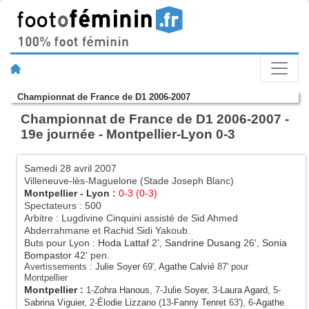
Championnat de France de D1 2006-2007
Championnat de France de D1 2006-2007 -
19e journée - Montpellier-Lyon 0-3
Samedi 28 avril 2007
Villeneuve-lès-Maguelone (Stade Joseph Blanc)
Montpellier
-
Lyon
:
0-3 (0-3)
Spectateurs : 500
Arbitre : Lugdivine Cinquini assisté de Sid Ahmed
Abderrahmane et Rachid Sidi Yakoub.
Buts pour Lyon :
Hoda Lattaf
2',
Sandrine Dusang
26',
Sonia
Bompastor
42' pen.
Avertissements :
Julie Soyer
69',
Agathe Calvié
87' pour
Montpellier
Montpellier
:
1-
Zohra Hanous
, 7-
Julie Soyer
, 3-
Laura Agard
, 5-
Sabrina Viguier
, 2-
Élodie Lizzano
(13-
Fanny Tenret
63'), 6-
Agathe