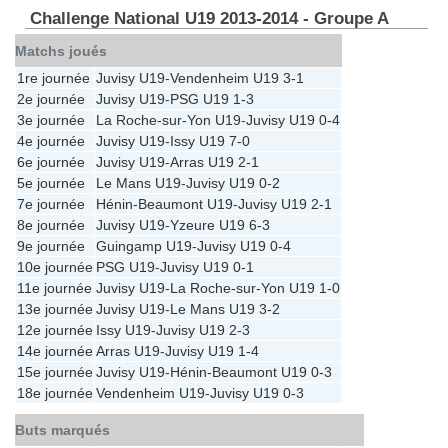
Challenge National U19 2013-2014 - Groupe A
Matchs joués
1re journée
Juvisy U19
-
Vendenheim U19
3-1
2e journée
Juvisy U19
-
PSG U19
1-3
3e journée
La Roche-sur-Yon U19
-
Juvisy U19
0-4
4e journée
Juvisy U19
-
Issy U19
7-0
6e journée
Juvisy U19
-
Arras U19
2-1
5e journée
Le Mans U19
-
Juvisy U19
0-2
7e journée
Hénin-Beaumont U19
-
Juvisy U19
2-1
8e journée
Juvisy U19
-
Yzeure U19
6-3
9e journée
Guingamp U19
-
Juvisy U19
0-4
10e journée
PSG U19
-
Juvisy U19
0-1
11e journée
Juvisy U19
-
La Roche-sur-Yon U19
1-0
13e journée
Juvisy U19
-
Le Mans U19
3-2
12e journée
Issy U19
-
Juvisy U19
2-3
14e journée
Arras U19
-
Juvisy U19
1-4
15e journée
Juvisy U19
-
Hénin-Beaumont U19
0-3
18e journée
Vendenheim U19
-
Juvisy U19
0-3
Buts marqués