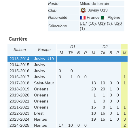
Poste
Milieu de terrain
Juvisy U19
Club
Nationalité
France
Algérie
U17
(10)
,
U19
(3)
,
U20
Sélections
(1)
Carrière
D1
D2
Saison
Equipe
M
Tit
B
P
M
Tit
B
P
M
2013-2014
Juvisy U19
2014-2015
Juvisy
2015-2016
Juvisy
0
0
2016-2017
Juvisy
3
1
0
0
1
2017-2018
Saint-Maur
13
10
0
0
1
2018-2019
Orléans
20
20
1
0
2019-2020
Orléans
1
1
0
0
2020-2021
Orléans
1
0
0
0
2021-2022
Orléans
15
8
1
1
1
2022-2023
Brest
18
16
0
1
1
2023-2024
Nantes
19
15
1
0
3
2024-2025
Nantes
17
10
0
0
2