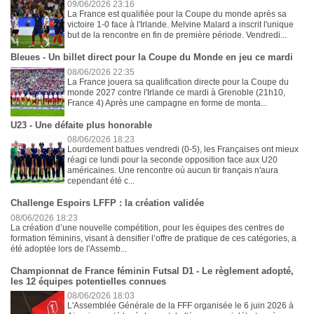
09/06/2026 23:16
La France est qualifiée pour la Coupe du monde après sa
victoire 1-0 face à l'Irlande. Melvine Malard a inscrit l'unique
but de la rencontre en fin de première période. Vendredi...
Bleues - Un billet direct pour la Coupe du Monde en jeu ce mardi
08/06/2026 22:35
La France jouera sa qualification directe pour la Coupe du
monde 2027 contre l'Irlande ce mardi à Grenoble (21h10,
France 4) Après une campagne en forme de monta...
U23 - Une défaite plus honorable
08/06/2026 18:23
Lourdement battues vendredi (0-5), les Françaises ont mieux
réagi ce lundi pour la seconde opposition face aux U20
américaines. Une rencontre où aucun tir français n'aura
cependant été c...
Challenge Espoirs LFFP : la création validée
08/06/2026 18:23
La création d’une nouvelle compétition, pour les équipes des centres de
formation féminins, visant à densifier l’offre de pratique de ces catégories, a
été adoptée lors de l'Assemb...
Championnat de France féminin Futsal D1 - Le règlement adopté,
les 12 équipes potentielles connues
08/06/2026 18:03
L'Assemblée Générale de la FFF organisée le 6 juin 2026 à