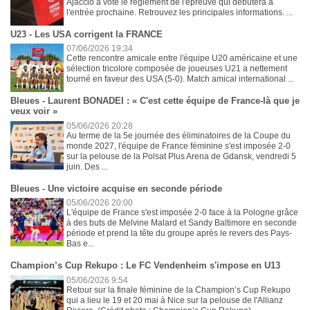
Ajaccio a voté le règlement de l'épreuve qui débutera à
l'entrée prochaine. Retrouvez les principales informations. ...
U23 - Les USA corrigent la FRANCE
07/06/2026 19:34
Cette rencontre amicale entre l'équipe U20 américaine et une
sélection tricolore composée de joueuses U21 a nettement
tourné en faveur des USA (5-0). Match amical international ...
Bleues - Laurent BONADEI : « C'est cette équipe de France-là que je
veux voir »
05/06/2026 20:28
Au terme de la 5e journée des éliminatoires de la Coupe du
monde 2027, l'équipe de France féminine s'est imposée 2-0
sur la pelouse de la Polsat Plus Arena de Gdansk, vendredi 5
juin. Des ...
Bleues - Une victoire acquise en seconde période
05/06/2026 20:00
L'équipe de France s'est imposée 2-0 face à la Pologne grâce
à des buts de Melvine Malard et Sandy Baltimore en seconde
période et prend la tête du groupe après le revers des Pays-
Bas e...
Champion’s Cup Rekupo : Le FC Vendenheim s'impose en U13
05/06/2026 9:54
Retour sur la finale féminine de la Champion’s Cup Rekupo
qui a lieu le 19 et 20 mai à Nice sur la pelouse de l'Allianz