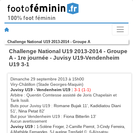
Challenge National U19 2013-2014 - Groupe A
Challenge National U19 2013-2014 - Groupe
A - 1re journée - Juvisy U19-Vendenheim
U19 3-1
Dimanche 29 septembre 2013 à 15h00
Viry-Châtillon (Stade Georges-Maquin)
Juvisy U19
-
Vendenheim U19
:
3-1 (1-1)
Arbitre : Quentin Comtesse assisté de Joris Chapelain et
Tarik Issili.
Buts pour Juvisy U19 :
Romane Bujak
11',
Kadidiatou Diani
51',
Nina Petat
82'
But pour Vendenheim U19 :
Fiona Bitterlin
13'
Aucun avertissement
Juvisy U19
:
1-
Solène Froger
, 2-
Camille Pierrot
, 3-
Cindy Ferreira
,
4-
Mathilde Fernandes
, 5-
Laurène Tresfield
©, 6-
Aïssatou