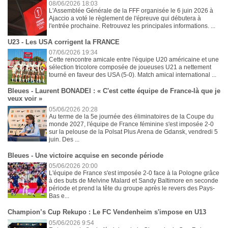
08/06/2026 18:03
L'Assemblée Générale de la FFF organisée le 6 juin 2026 à
Ajaccio a voté le règlement de l'épreuve qui débutera à
l'entrée prochaine. Retrouvez les principales informations. ...
U23 - Les USA corrigent la FRANCE
07/06/2026 19:34
Cette rencontre amicale entre l'équipe U20 américaine et une
sélection tricolore composée de joueuses U21 a nettement
tourné en faveur des USA (5-0). Match amical international ...
Bleues - Laurent BONADEI : « C'est cette équipe de France-là que je
veux voir »
05/06/2026 20:28
Au terme de la 5e journée des éliminatoires de la Coupe du
monde 2027, l'équipe de France féminine s'est imposée 2-0
sur la pelouse de la Polsat Plus Arena de Gdansk, vendredi 5
juin. Des ...
Bleues - Une victoire acquise en seconde période
05/06/2026 20:00
L'équipe de France s'est imposée 2-0 face à la Pologne grâce
à des buts de Melvine Malard et Sandy Baltimore en seconde
période et prend la tête du groupe après le revers des Pays-
Bas e...
Champion’s Cup Rekupo : Le FC Vendenheim s'impose en U13
05/06/2026 9:54