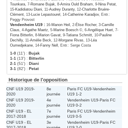
Tounkara
, 7-
Romane Bujak
, 8-
Amira Ould Braham
, 9-
Nina Petat
,
15-
Kadidiatou Diani
, 11-
Audrey Duranty
, 12-
Charlotte Bruère-
Clément
, 13-
Lucie Lepastourel
, 14-
Catherine Karadjov
, Entr.:
Peggy Provost
Vendenheim U19
:
16-
Manon Heil
, 2-
Élise Rocher
, 3-
Camille
Claus
, 4-
Agathe Maetz
, 5-
Marine Boesch
©, 6-
Angélique Huet
, 7-
Fiona Bitterlin
, 8-
Marion Gavat
, 9-
Tatiana Schmitt
, 10-
Pauline
Dechilly
, 11-
Amélie Beck
, 12-
Morgane Rivas
, 13-
Léa
Oumedjekane
, 14-
Fanny Nell
, Entr.: Serge Costa
1-0
(11')
:
Bujak
1-1
(13')
:
Bitterlin
2-1
(51')
:
Diani
3-1
(82')
:
Petat
Historique de l'opposition
CNF U19 2019-
8e
Paris FC U19
-
Vendenheim
2020
journée
U19
1-2
CNF U19 2019-
4e
Vendenheim U19
-
Paris FC
2020
journée
U19
0-2
CNF U19 - EL
7e
Paris FC U19
-
Vendenheim
2017-2018
journée
U19
0-5
CNF U19 - EL
3e
Vendenheim U19
-
Paris FC
2017-2018
journée
U19
2-0