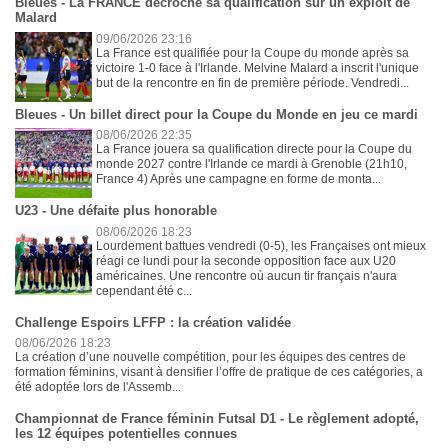
Bleues - La FRANCE décroche sa qualification sur un exploit de
Malard
09/06/2026 23:16
La France est qualifiée pour la Coupe du monde après sa
victoire 1-0 face à l'Irlande. Melvine Malard a inscrit l'unique
but de la rencontre en fin de première période. Vendredi...
Bleues - Un billet direct pour la Coupe du Monde en jeu ce mardi
08/06/2026 22:35
La France jouera sa qualification directe pour la Coupe du
monde 2027 contre l'Irlande ce mardi à Grenoble (21h10,
France 4) Après une campagne en forme de monta...
U23 - Une défaite plus honorable
08/06/2026 18:23
Lourdement battues vendredi (0-5), les Françaises ont mieux
réagi ce lundi pour la seconde opposition face aux U20
américaines. Une rencontre où aucun tir français n'aura
cependant été c...
Challenge Espoirs LFFP : la création validée
08/06/2026 18:23
La création d’une nouvelle compétition, pour les équipes des centres de
formation féminins, visant à densifier l’offre de pratique de ces catégories, a
été adoptée lors de l'Assemb...
Championnat de France féminin Futsal D1 - Le règlement adopté,
les 12 équipes potentielles connues