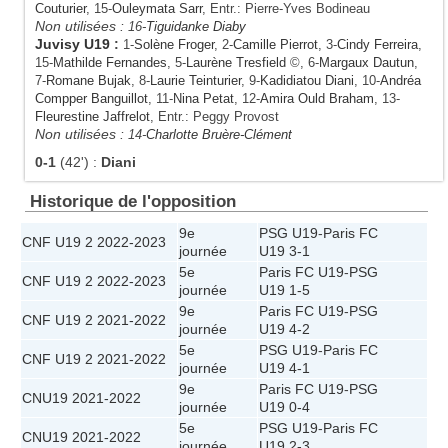
Couturier
, 15-
Ouleymata Sarr
, Entr.: Pierre-Yves Bodineau
Non utilisées :
16-
Tiguidanke Diaby
Juvisy U19
:
1-
Solène Froger
, 2-
Camille Pierrot
, 3-
Cindy Ferreira
,
15-
Mathilde Fernandes
, 5-
Laurène Tresfield
©, 6-
Margaux Dautun
,
7-
Romane Bujak
, 8-
Laurie Teinturier
, 9-
Kadidiatou Diani
, 10-
Andréa
Compper Banguillot
, 11-
Nina Petat
, 12-
Amira Ould Braham
, 13-
Fleurestine Jaffrelot
, Entr.: Peggy Provost
Non utilisées :
14-
Charlotte Bruère-Clément
0-1
(42')
:
Diani
Historique de l'opposition
9e
PSG U19
-
Paris FC
CNF U19 2 2022-2023
journée
U19
3-1
5e
Paris FC U19
-
PSG
CNF U19 2 2022-2023
journée
U19
1-5
9e
Paris FC U19
-
PSG
CNF U19 2 2021-2022
journée
U19
4-2
5e
PSG U19
-
Paris FC
CNF U19 2 2021-2022
journée
U19
4-1
9e
Paris FC U19
-
PSG
CNU19 2021-2022
journée
U19
0-4
5e
PSG U19
-
Paris FC
CNU19 2021-2022
journée
U19
2-3