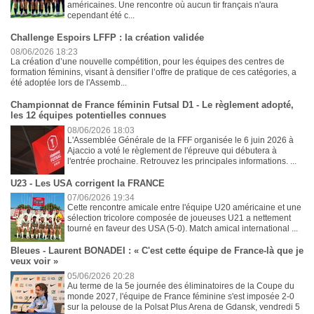
américaines. Une rencontre où aucun tir français n'aura
cependant été c...
Challenge Espoirs LFFP : la création validée
08/06/2026 18:23
La création d’une nouvelle compétition, pour les équipes des centres de
formation féminins, visant à densifier l’offre de pratique de ces catégories, a
été adoptée lors de l'Assemb...
Championnat de France féminin Futsal D1 - Le règlement adopté,
les 12 équipes potentielles connues
08/06/2026 18:03
L'Assemblée Générale de la FFF organisée le 6 juin 2026 à
Ajaccio a voté le règlement de l'épreuve qui débutera à
l'entrée prochaine. Retrouvez les principales informations. ...
U23 - Les USA corrigent la FRANCE
07/06/2026 19:34
Cette rencontre amicale entre l'équipe U20 américaine et une
sélection tricolore composée de joueuses U21 a nettement
tourné en faveur des USA (5-0). Match amical international ...
Bleues - Laurent BONADEI : « C'est cette équipe de France-là que je
veux voir »
05/06/2026 20:28
Au terme de la 5e journée des éliminatoires de la Coupe du
monde 2027, l'équipe de France féminine s'est imposée 2-0
sur la pelouse de la Polsat Plus Arena de Gdansk, vendredi 5