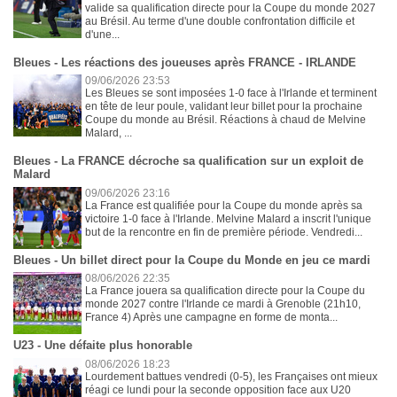
valide sa qualification directe pour la Coupe du monde 2027
au Brésil. Au terme d'une double confrontation difficile et
d'une...
Bleues - Les réactions des joueuses après FRANCE - IRLANDE
09/06/2026 23:53
Les Bleues se sont imposées 1-0 face à l'Irlande et terminent
en tête de leur poule, validant leur billet pour la prochaine
Coupe du monde au Brésil. Réactions à chaud de Melvine
Malard, ...
Bleues - La FRANCE décroche sa qualification sur un exploit de
Malard
09/06/2026 23:16
La France est qualifiée pour la Coupe du monde après sa
victoire 1-0 face à l'Irlande. Melvine Malard a inscrit l'unique
but de la rencontre en fin de première période. Vendredi...
Bleues - Un billet direct pour la Coupe du Monde en jeu ce mardi
08/06/2026 22:35
La France jouera sa qualification directe pour la Coupe du
monde 2027 contre l'Irlande ce mardi à Grenoble (21h10,
France 4) Après une campagne en forme de monta...
U23 - Une défaite plus honorable
08/06/2026 18:23
Lourdement battues vendredi (0-5), les Françaises ont mieux
réagi ce lundi pour la seconde opposition face aux U20