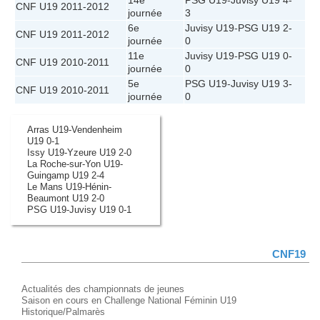
14e
PSG U19
-
Juvisy U19
4-
CNF U19 2011-2012
journée
3
6e
Juvisy U19
-
PSG U19
2-
CNF U19 2011-2012
journée
0
11e
Juvisy U19
-
PSG U19
0-
CNF U19 2010-2011
journée
0
5e
PSG U19
-
Juvisy U19
3-
CNF U19 2010-2011
journée
0
Arras U19-Vendenheim
U19 0-1
Issy U19-Yzeure U19 2-0
La Roche-sur-Yon U19-
Guingamp U19 2-4
Le Mans U19-Hénin-
Beaumont U19 2-0
PSG U19-Juvisy U19 0-1
CNF19
Actualités des championnats de jeunes
Saison en cours en Challenge National Féminin U19
Historique/Palmarès