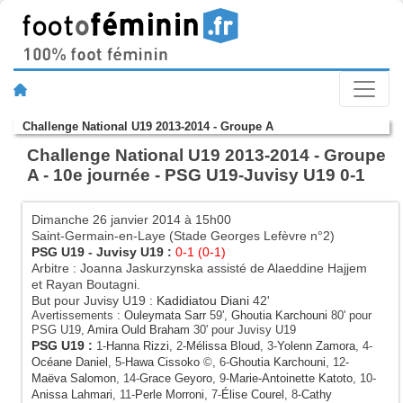
Challenge National U19 2013-2014 - Groupe A
Challenge National U19 2013-2014 - Groupe
A - 10e journée - PSG U19-Juvisy U19 0-1
Dimanche 26 janvier 2014 à 15h00
Saint-Germain-en-Laye (Stade Georges Lefèvre n°2)
PSG U19
-
Juvisy U19
:
0-1 (0-1)
Arbitre : Joanna Jaskurzynska assisté de Alaeddine Hajjem
et Rayan Boutagni.
But pour Juvisy U19 :
Kadidiatou Diani
42'
Avertissements :
Ouleymata Sarr
59',
Ghoutia Karchouni
80' pour
PSG U19,
Amira Ould Braham
30' pour Juvisy U19
PSG U19
:
1-
Hanna Rizzi
, 2-
Mélissa Bloud
, 3-
Yolenn Zamora
, 4-
Océane Daniel
, 5-
Hawa Cissoko
©, 6-
Ghoutia Karchouni
, 12-
Maëva Salomon
, 14-
Grace Geyoro
, 9-
Marie-Antoinette Katoto
, 10-
Anissa Lahmari
, 11-
Perle Morroni
, 7-
Élise Courel
, 8-
Cathy