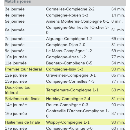
Matchs joués
3e journée
Cormelles
-
Compiègne
2-2
64 min.
4e journée
Compiègne
-
Rouen
3-3
14 min.
5e journée
Amiens Montières
-
Compiègne
0-1
8 min.
Compiègne
-
Gonfreville l'Orcher
3-
6e journée
61 min.
0
7e journée
Algrange
-
Compiègne
1-2
69 min.
8e journée
Compiègne
-
Dijon
2-0
31 min.
9e journée
Le Mans
-
Compiègne
1-2
69 min.
10e journée
Compiègne
-
Arras
1-2
77 min.
11e journée
Bagneux
-
Compiègne
0-5
54 min.
Premier tour fédéral
Compiègne
-
Issy
3-3
90 min.
12e journée
Gravelines
-
Compiègne
0-1
85 min.
13e journée
Compiègne
-
Cormelles
4-3
77 min.
Deuxième tour
Templemars
-
Compiègne
1-1
63 min.
fédéral
Seizièmes de finale
Herblay
-
Compiègne
2-4
81 min.
14e journée
Rouen
-
Compiègne
0-3
90 min.
Gonfreville l'Orcher
-
Compiègne
1-
16e journée
87 min.
0
Huitièmes de finale
Woippy
-
Compiègne
1-1
90 min.
17e journée
Compiègne
-
Algrange
5-0
60 min.