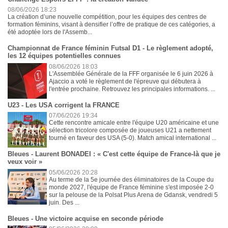
08/06/2026 18:23
La création d’une nouvelle compétition, pour les équipes des centres de
formation féminins, visant à densifier l’offre de pratique de ces catégories, a
été adoptée lors de l'Assemb...
Championnat de France féminin Futsal D1 - Le règlement adopté,
les 12 équipes potentielles connues
08/06/2026 18:03
L'Assemblée Générale de la FFF organisée le 6 juin 2026 à
Ajaccio a voté le règlement de l'épreuve qui débutera à
l'entrée prochaine. Retrouvez les principales informations. ...
U23 - Les USA corrigent la FRANCE
07/06/2026 19:34
Cette rencontre amicale entre l'équipe U20 américaine et une
sélection tricolore composée de joueuses U21 a nettement
tourné en faveur des USA (5-0). Match amical international ...
Bleues - Laurent BONADEI : « C'est cette équipe de France-là que je
veux voir »
05/06/2026 20:28
Au terme de la 5e journée des éliminatoires de la Coupe du
monde 2027, l'équipe de France féminine s'est imposée 2-0
sur la pelouse de la Polsat Plus Arena de Gdansk, vendredi 5
juin. Des ...
Bleues - Une victoire acquise en seconde période