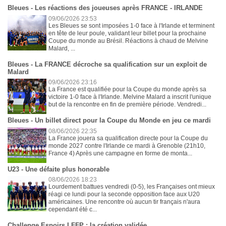
Bleues - Les réactions des joueuses après FRANCE - IRLANDE
09/06/2026 23:53
Les Bleues se sont imposées 1-0 face à l'Irlande et terminent
en tête de leur poule, validant leur billet pour la prochaine
Coupe du monde au Brésil. Réactions à chaud de Melvine
Malard, ...
Bleues - La FRANCE décroche sa qualification sur un exploit de
Malard
09/06/2026 23:16
La France est qualifiée pour la Coupe du monde après sa
victoire 1-0 face à l'Irlande. Melvine Malard a inscrit l'unique
but de la rencontre en fin de première période. Vendredi...
Bleues - Un billet direct pour la Coupe du Monde en jeu ce mardi
08/06/2026 22:35
La France jouera sa qualification directe pour la Coupe du
monde 2027 contre l'Irlande ce mardi à Grenoble (21h10,
France 4) Après une campagne en forme de monta...
U23 - Une défaite plus honorable
08/06/2026 18:23
Lourdement battues vendredi (0-5), les Françaises ont mieux
réagi ce lundi pour la seconde opposition face aux U20
américaines. Une rencontre où aucun tir français n'aura
cependant été c...
Challenge Espoirs LFFP : la création validée