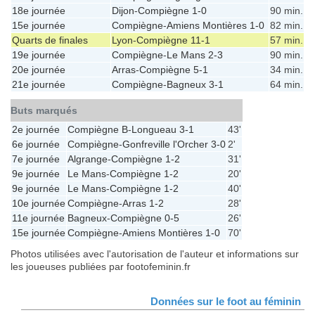
18e journée
Dijon
-
Compiègne
1-0
90 min.
15e journée
Compiègne
-
Amiens Montières
1-0
82 min.
Quarts de finales
Lyon
-
Compiègne
11-1
57 min.
19e journée
Compiègne
-
Le Mans
2-3
90 min.
20e journée
Arras
-
Compiègne
5-1
34 min.
21e journée
Compiègne
-
Bagneux
3-1
64 min.
Buts marqués
2e journée
Compiègne B
-
Longueau
3-1
43'
6e journée
Compiègne
-
Gonfreville l'Orcher
3-0
2'
7e journée
Algrange
-
Compiègne
1-2
31'
9e journée
Le Mans
-
Compiègne
1-2
20'
9e journée
Le Mans
-
Compiègne
1-2
40'
10e journée
Compiègne
-
Arras
1-2
28'
11e journée
Bagneux
-
Compiègne
0-5
26'
15e journée
Compiègne
-
Amiens Montières
1-0
70'
Photos utilisées avec l'autorisation de l'auteur et informations sur
les joueuses publiées par footofeminin.fr
Données sur le foot au féminin