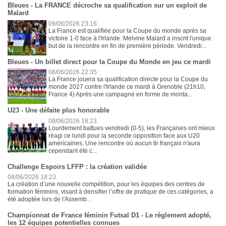
Bleues - La FRANCE décroche sa qualification sur un exploit de
Malard
09/06/2026 23:16
La France est qualifiée pour la Coupe du monde après sa
victoire 1-0 face à l'Irlande. Melvine Malard a inscrit l'unique
but de la rencontre en fin de première période. Vendredi...
Bleues - Un billet direct pour la Coupe du Monde en jeu ce mardi
08/06/2026 22:35
La France jouera sa qualification directe pour la Coupe du
monde 2027 contre l'Irlande ce mardi à Grenoble (21h10,
France 4) Après une campagne en forme de monta...
U23 - Une défaite plus honorable
08/06/2026 18:23
Lourdement battues vendredi (0-5), les Françaises ont mieux
réagi ce lundi pour la seconde opposition face aux U20
américaines. Une rencontre où aucun tir français n'aura
cependant été c...
Challenge Espoirs LFFP : la création validée
08/06/2026 18:23
La création d’une nouvelle compétition, pour les équipes des centres de
formation féminins, visant à densifier l’offre de pratique de ces catégories, a
été adoptée lors de l'Assemb...
Championnat de France féminin Futsal D1 - Le règlement adopté,
les 12 équipes potentielles connues