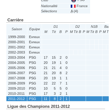
Club
Nationalité
France
Sélections
A
(4)
Carrière
D1
D2
N1B
Bar
Saison
Equipe
M
Tit
B
P
M
Tit
B
P
M
Tit
B
P
M
Ti
1999-2000
Evreux
2000-2001
Evreux
2001-2002
Evreux
2002-2003
Evreux
2003-2004
PSG
17
15
2
0
2004-2005
PSG
20
19
1
0
2005-2006
PSG
21
21
4
0
2006-2007
PSG
21
20
8
2
2007-2008
PSG
20
19
1
1
2008-2009
PSG
22
22
7
1
2009-2010
PSG
10
5
5
0
2010-2011
PSG
17
3
2
1
2011-2012
PSG
11
8
2
1
Ligue des Champions 2011-2012