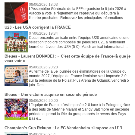
08/06/2026 18:03
L'Assemblée Générale de la FFF organisée le 6 juin 2026 à
Ajaccio a voté le règlement de l'épreuve qui débutera à
l'entrée prochaine. Retrouvez les principales informations. ...
U23 - Les USA corrigent la FRANCE
07/06/2026 19:34
Cette rencontre amicale entre l'équipe U20 américaine et une
sélection tricolore composée de joueuses U21 a nettement
tourné en faveur des USA (5-0). Match amical international ...
Bleues - Laurent BONADEI : « C'est cette équipe de France-là que je
veux voir »
05/06/2026 20:28
Au terme de la 5e journée des éliminatoires de la Coupe du
monde 2027, l'équipe de France féminine s'est imposée 2-0
sur la pelouse de la Polsat Plus Arena de Gdansk, vendredi 5
juin. Des ...
Bleues - Une victoire acquise en seconde période
05/06/2026 20:00
L'équipe de France s'est imposée 2-0 face à la Pologne grâce
à des buts de Melvine Malard et Sandy Baltimore en seconde
période et prend la tête du groupe après le revers des Pays-
Bas e...
Champion’s Cup Rekupo : Le FC Vendenheim s'impose en U13
05/06/2026 9:54