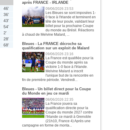
après FRANCE - IRLANDE
46'
09/06/2026 23:53
Les Bleues se sont imposées 1-
36'
0 face à l'Irlande et terminent en
43'
tête de leur poule, validant leur
billet pour la prochaine Coupe
54'
du monde au Brésil. Réactions
2'
à chaud de Melvine Malard, ...
28'
Bleues - La FRANCE décroche sa
68'
qualification sur un exploit de Malard
09/06/2026 23:16
La France est qualifiée pour la
Coupe du monde après sa
victoire 1-0 face à l'Irlande.
Melvine Malard a inscrit
l'unique but de la rencontre en
fin de première période. Vendredi...
Bleues - Un billet direct pour la Coupe
du Monde en jeu ce mardi
08/06/2026 22:35
La France jouera sa
qualification directe pour la
Coupe du monde 2027 contre
l'Irlande ce mardi à Grenoble
(21h10, France 4) Après une
campagne en forme de monta...