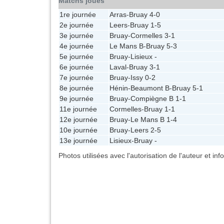
Matchs joués
1re journée
Arras
-
Bruay
4-0
2e journée
Leers
-
Bruay
1-5
3e journée
Bruay
-
Cormelles
3-1
4e journée
Le Mans B
-
Bruay
5-3
5e journée
Bruay
-
Lisieux
-
6e journée
Laval
-
Bruay
3-1
7e journée
Bruay
-
Issy
0-2
8e journée
Hénin-Beaumont B
-
Bruay
5-1
9e journée
Bruay
-
Compiègne B
1-1
11e journée
Cormelles
-
Bruay
1-1
12e journée
Bruay
-
Le Mans B
1-4
10e journée
Bruay
-
Leers
2-5
13e journée
Lisieux
-
Bruay
-
Photos utilisées avec l'autorisation de l'auteur et in