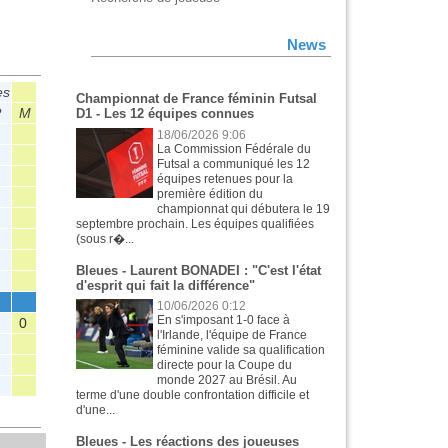
News
es
CdF
DH
Championnat de France féminin Futsal
P
M
Tit
B
P
M
Tit
B
P
D1 - Les 12 équipes connues
18/06/2026 9:06
La Commission Fédérale du
Futsal a communiqué les 12
équipes retenues pour la
première édition du
championnat qui débutera le 19
septembre prochain. Les équipes qualifiées
(sous r�...
Bleues - Laurent BONADEI : "C'est l'état
0
d'esprit qui fait la différence"
10/06/2026 0:12
En s'imposant 1-0 face à
0
0
l'Irlande, l'équipe de France
féminine valide sa qualification
directe pour la Coupe du
monde 2027 au Brésil. Au
terme d'une double confrontation difficile et
d'une...
Bleues - Les réactions des joueuses