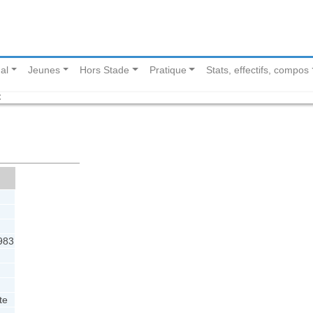
al
Jeunes
Hors Stade
Pratique
Stats, effectifs, compos
C
1983
te