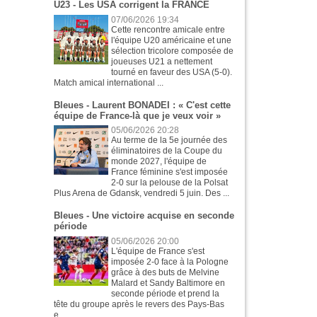
U23 - Les USA corrigent la FRANCE
07/06/2026 19:34
Cette rencontre amicale entre
l'équipe U20 américaine et une
sélection tricolore composée de
joueuses U21 a nettement
tourné en faveur des USA (5-0).
Match amical international ...
Bleues - Laurent BONADEI : « C'est cette
équipe de France-là que je veux voir »
05/06/2026 20:28
Au terme de la 5e journée des
éliminatoires de la Coupe du
monde 2027, l'équipe de
France féminine s'est imposée
2-0 sur la pelouse de la Polsat
Plus Arena de Gdansk, vendredi 5 juin. Des ...
Bleues - Une victoire acquise en seconde
période
05/06/2026 20:00
L'équipe de France s'est
imposée 2-0 face à la Pologne
grâce à des buts de Melvine
Malard et Sandy Baltimore en
seconde période et prend la
tête du groupe après le revers des Pays-Bas
e...