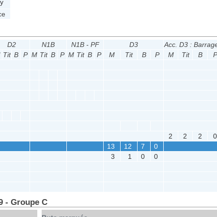
y
ce
D2
N1B
N1B - PF
D3
Acc. D3 : Barrag
M
Tit
B
P
M
Tit
B
P
M
Tit
B
P
M
Tit
B
P
M
Tit
B
2
2
2
13
12
7
0
3
1
0
0
9 - Groupe C