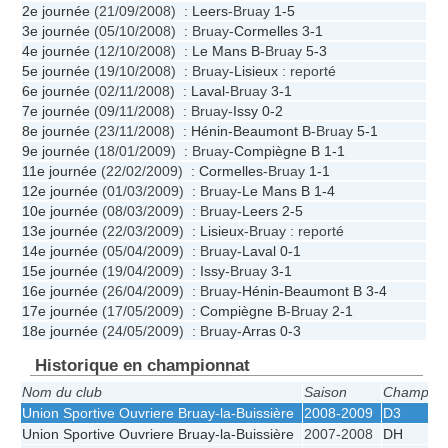
2e journée
(21/09/2008) :
Leers
-Bruay
1-5
3e journée
(05/10/2008) : Bruay-
Cormelles
3-1
4e journée
(12/10/2008) :
Le Mans B
-Bruay
5-3
5e journée
(19/10/2008) : Bruay-
Lisieux
: reporté
6e journée
(02/11/2008) :
Laval
-Bruay
3-1
7e journée
(09/11/2008) : Bruay-
Issy
0-2
8e journée
(23/11/2008) :
Hénin-Beaumont B
-Bruay
5-1
9e journée
(18/01/2009) : Bruay-
Compiègne B
1-1
11e journée
(22/02/2009) :
Cormelles
-Bruay
1-1
12e journée
(01/03/2009) : Bruay-
Le Mans B
1-4
10e journée
(08/03/2009) : Bruay-
Leers
2-5
13e journée
(22/03/2009) :
Lisieux
-Bruay : reporté
14e journée
(05/04/2009) : Bruay-
Laval
0-1
15e journée
(19/04/2009) :
Issy
-Bruay
3-1
16e journée
(26/04/2009) : Bruay-
Hénin-Beaumont B
3-4
17e journée
(17/05/2009) :
Compiègne B
-Bruay
2-1
18e journée
(24/05/2009) : Bruay-
Arras
0-3
Historique en championnat
Nom du club
Saison
Champion
Union Sportive Ouvriere Bruay-la-Buissière
2008-2009
D3
Union Sportive Ouvriere Bruay-la-Buissière
2007-2008
DH