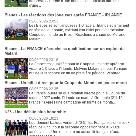
au Brésil. Au terme d'une double confrontation difficile et
d'une...
Bleues - Les réactions des joueuses après FRANCE - IRLANDE
09/06/2026 23:53
Les Bleues se sont imposées 1-0 face à l'Irlande et terminent
en tête de leur poule, validant leur billet pour la prochaine
Coupe du monde au Brésil. Réactions à chaud de Melvine
Malard, ...
Bleues - La FRANCE décroche sa qualification sur un exploit de
Malard
09/06/2026 23:16
La France est qualifiée pour la Coupe du monde après sa
victoire 1-0 face à l'Irlande. Melvine Malard a inscrit l'unique
but de la rencontre en fin de première période. Vendredi...
Bleues - Un billet direct pour la Coupe du Monde en jeu ce mardi
08/06/2026 22:35
La France jouera sa qualification directe pour la Coupe du
monde 2027 contre l'Irlande ce mardi à Grenoble (21h10,
France 4) Après une campagne en forme de monta...
U23 - Une défaite plus honorable
08/06/2026 18:23
Lourdement battues vendredi (0-5), les Françaises ont mieux
réagi ce lundi pour la seconde opposition face aux U20
américaines. Une rencontre où aucun tir français n'aura