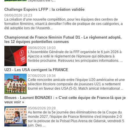
cependant été c...
Challenge Espoirs LFFP : la création validée
08/06/2026 18:23
La création d’une nouvelle compétition, pour les équipes des centres de
formation féminins, visant à densifier l’offre de pratique de ces catégories, a
été adoptée lors de l'Assemb...
Championnat de France féminin Futsal D1 - Le règlement adopté,
les 12 équipes potentielles connues
08/06/2026 18:03
L'Assemblée Générale de la FFF organisée le 6 juin 2026 à
Ajaccio a voté le règlement de l'épreuve qui débutera à
l'entrée prochaine. Retrouvez les principales informations. ...
U23 - Les USA corrigent la FRANCE
07/06/2026 19:34
Cette rencontre amicale entre l'équipe U20 américaine et une
sélection tricolore composée de joueuses U21 a nettement
tourné en faveur des USA (5-0). Match amical international ...
Bleues - Laurent BONADEI : « C'est cette équipe de France-là que je
veux voir »
05/06/2026 20:28
Au terme de la 5e journée des éliminatoires de la Coupe du
monde 2027, l'équipe de France féminine s'est imposée 2-0
sur la pelouse de la Polsat Plus Arena de Gdansk, vendredi 5
juin. Des ...