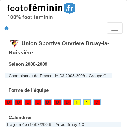
Union Sportive Ouvriere Bruay-la-
Buissière
Saison 2008-2009
Championnat de France de D3 2008-2009 - Groupe C
Forme de l'équipe
D
D
D
D
D
D
D
N
N
D
Calendrier
1re journée
(14/09/2008) :
Arras
-Bruay
4-0