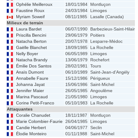
Ophélie Meilleroux
18/01/1984
Montluçon
Faustine Roux
24/03/1984
Limoges
Myriam Soweif
08/11/1985
Lasalle (Canada)
Milieux de terrain
Laura Bardet
06/07/1990
Barbezieux-Saint-Hilaire
Priscilla Bencini
29/06/1979
Poitiers
Natacha Berton
20/07/1978
Lesparre-Médoc
Gaëlle Blanchet
18/09/1985
La Rochelle
Nelly Boyer
06/05/1989
Limoges
Natacha Brandy
13/06/1979
Rochefort
Émilie Dos Santos
28/02/1981
Tours
Anaïs Dumont
06/10/1989
Saint-Jean-d'Angély
Annabelle Faure
15/12/1986
Périgueux
Johanna Jayat
15/06/1986
Saint-Michel
Jennifer Maier
26/05/1985
Angoulême
Marina Pascaud
21/05/1980
Limoges
Corine Petit-Franco
05/10/1983
La Rochelle
Attaquantes
Coralie Chanudet
18/11/1987
Montluçon
Marie Colombier-Faurie
26/04/1985
Limoges
Candie Herbert
04/06/1977
Seclin
Élodie Monteiro
01/11/1988
Saint-Michel