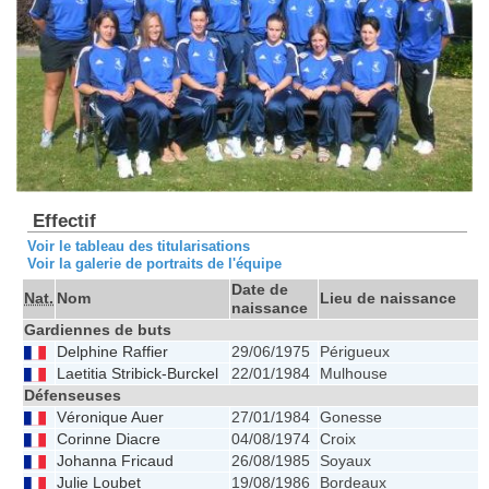
Effectif
Voir le tableau des titularisations
Voir la galerie de portraits de l'équipe
Date de
Nat.
Nom
Lieu de naissance
naissance
Gardiennes de buts
Delphine Raffier
29/06/1975
Périgueux
Laetitia Stribick-Burckel
22/01/1984
Mulhouse
Défenseuses
Véronique Auer
27/01/1984
Gonesse
Corinne Diacre
04/08/1974
Croix
Johanna Fricaud
26/08/1985
Soyaux
Julie Loubet
19/08/1986
Bordeaux