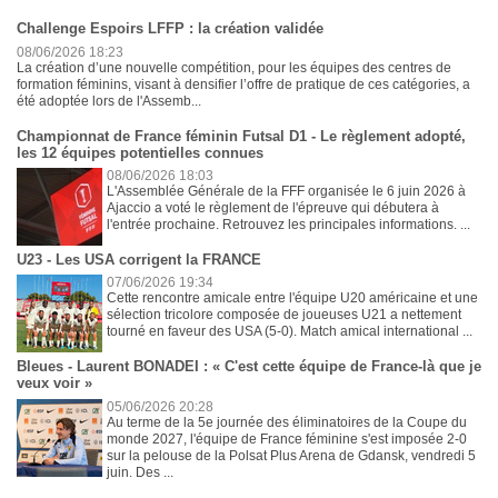
Challenge Espoirs LFFP : la création validée
08/06/2026 18:23
La création d’une nouvelle compétition, pour les équipes des centres de
formation féminins, visant à densifier l’offre de pratique de ces catégories, a
été adoptée lors de l'Assemb...
Championnat de France féminin Futsal D1 - Le règlement adopté,
les 12 équipes potentielles connues
08/06/2026 18:03
L'Assemblée Générale de la FFF organisée le 6 juin 2026 à
Ajaccio a voté le règlement de l'épreuve qui débutera à
l'entrée prochaine. Retrouvez les principales informations. ...
U23 - Les USA corrigent la FRANCE
07/06/2026 19:34
Cette rencontre amicale entre l'équipe U20 américaine et une
sélection tricolore composée de joueuses U21 a nettement
tourné en faveur des USA (5-0). Match amical international ...
Bleues - Laurent BONADEI : « C'est cette équipe de France-là que je
veux voir »
05/06/2026 20:28
Au terme de la 5e journée des éliminatoires de la Coupe du
monde 2027, l'équipe de France féminine s'est imposée 2-0
sur la pelouse de la Polsat Plus Arena de Gdansk, vendredi 5
juin. Des ...