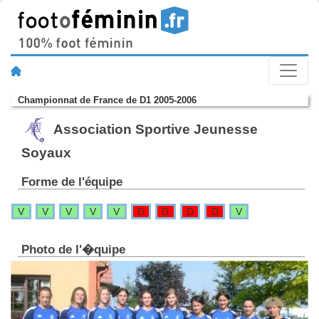
Championnat de France de D1 2005-2006
Association Sportive Jeunesse
Soyaux
Forme de l'équipe
V
V
V
V
V
D
D
D
D
V
Photo de l'�quipe