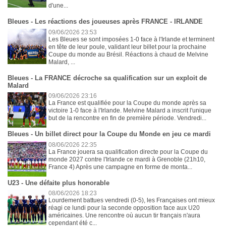
d'une...
Bleues - Les réactions des joueuses après FRANCE - IRLANDE
09/06/2026 23:53
Les Bleues se sont imposées 1-0 face à l'Irlande et terminent
en tête de leur poule, validant leur billet pour la prochaine
Coupe du monde au Brésil. Réactions à chaud de Melvine
Malard, ...
Bleues - La FRANCE décroche sa qualification sur un exploit de
Malard
09/06/2026 23:16
La France est qualifiée pour la Coupe du monde après sa
victoire 1-0 face à l'Irlande. Melvine Malard a inscrit l'unique
but de la rencontre en fin de première période. Vendredi...
Bleues - Un billet direct pour la Coupe du Monde en jeu ce mardi
08/06/2026 22:35
La France jouera sa qualification directe pour la Coupe du
monde 2027 contre l'Irlande ce mardi à Grenoble (21h10,
France 4) Après une campagne en forme de monta...
U23 - Une défaite plus honorable
08/06/2026 18:23
Lourdement battues vendredi (0-5), les Françaises ont mieux
réagi ce lundi pour la seconde opposition face aux U20
américaines. Une rencontre où aucun tir français n'aura
cependant été c...