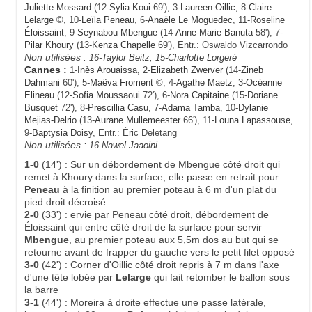
Juliette Mossard
(12-
Sylia Koui
69'), 3-
Laureen Oillic
, 8-
Claire
Lelarge
©, 10-
Leïla Peneau
, 6-
Anaële Le Moguedec
, 11-
Roseline
Éloissaint
, 9-
Seynabou Mbengue
(14-
Anne-Marie Banuta
58'), 7-
Pilar Khoury
(13-
Kenza Chapelle
69'), Entr.: Oswaldo Vizcarrondo
Non utilisées :
16-
Taylor Beitz
, 15-
Charlotte Lorgeré
Cannes
:
1-
Inès Arouaissa
, 2-
Elizabeth Zwerver
(14-
Zineb
Dahmani
60'), 5-
Maëva Froment
©, 4-
Agathe Maetz
, 3-
Océanne
Elineau
(12-
Sofia Moussaoui
72'), 6-
Nora Capitaine
(15-
Doriane
Busquet
72'), 8-
Prescillia Casu
, 7-
Adama Tamba
, 10-
Dylanie
Mejias-Delrio
(13-
Aurane Mullemeester
66'), 11-
Louna Lapassouse
,
9-
Baptysia Doisy
, Entr.: Éric Deletang
Non utilisées :
16-
Nawel Jaaoini
1-0
(14')
:
Sur un débordement de Mbengue côté droit qui
remet à Khoury dans la surface, elle passe en retrait pour
Peneau
à la finition au premier poteau à 6 m d'un plat du
pied droit décroisé
2-0
(33')
:
ervie par Peneau côté droit, débordement de
Éloissaint qui entre côté droit de la surface pour servir
Mbengue
, au premier poteau aux 5,5m dos au but qui se
retourne avant de frapper du gauche vers le petit filet opposé
3-0
(42')
:
Corner d'Oillic côté droit repris à 7 m dans l'axe
d'une tête lobée par
Lelarge
qui fait retomber le ballon sous
la barre
3-1
(44')
:
Moreira à droite effectue une passe latérale,