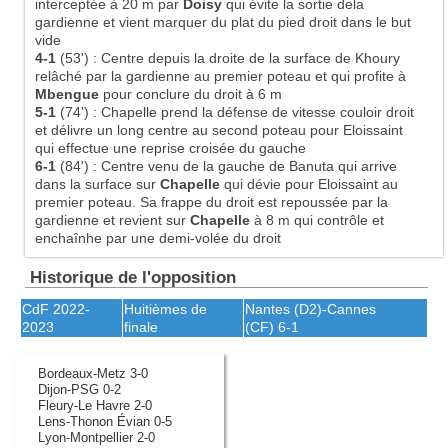
interceptée à 20 m par
Doisy
qui évite la sortie dela
gardienne et vient marquer du plat du pied droit dans le but
vide
4-1
(53')
:
Centre depuis la droite de la surface de Khoury
relâché par la gardienne au premier poteau et qui profite à
Mbengue
pour conclure du droit à 6 m
5-1
(74')
:
Chapelle prend la défense de vitesse couloir droit
et délivre un long centre au second poteau pour Eloissaint
qui effectue une reprise croisée du gauche
6-1
(84')
:
Centre venu de la gauche de Banuta qui arrive
dans la surface sur
Chapelle
qui dévie pour Eloissaint au
premier poteau. Sa frappe du droit est repoussée par la
gardienne et revient sur
Chapelle
à 8 m qui contrôle et
enchaînhe par une demi-volée du droit
Historique de l'opposition
CdF 2022-
Huitièmes de
Nantes
(D2)-
Cannes
2023
finale
(CF)
6-1
Bordeaux-Metz 3-0
Dijon-PSG 0-2
Fleury-Le Havre 2-0
Lens-Thonon Évian 0-5
Lyon-Montpellier 2-0