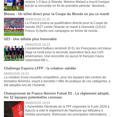
victoire 1-0 face à l'Irlande. Melvine Malard a inscrit l'unique
but de la rencontre en fin de première période. Vendredi...
Bleues - Un billet direct pour la Coupe du Monde en jeu ce mardi
08/06/2026 22:35
La France jouera sa qualification directe pour la Coupe du
monde 2027 contre l'Irlande ce mardi à Grenoble (21h10,
France 4) Après une campagne en forme de monta...
U23 - Une défaite plus honorable
08/06/2026 18:23
Lourdement battues vendredi (0-5), les Françaises ont mieux
réagi ce lundi pour la seconde opposition face aux U20
américaines. Une rencontre où aucun tir français n'aura
cependant été c...
Challenge Espoirs LFFP : la création validée
08/06/2026 18:23
La création d’une nouvelle compétition, pour les équipes des centres de
formation féminins, visant à densifier l’offre de pratique de ces catégories, a
été adoptée lors de l'Assemb...
Championnat de France féminin Futsal D1 - Le règlement adopté,
les 12 équipes potentielles connues
08/06/2026 18:03
L'Assemblée Générale de la FFF organisée le 6 juin 2026 à
Ajaccio a voté le règlement de l'épreuve qui débutera à
l'entrée prochaine. Retrouvez les principales informations. ...