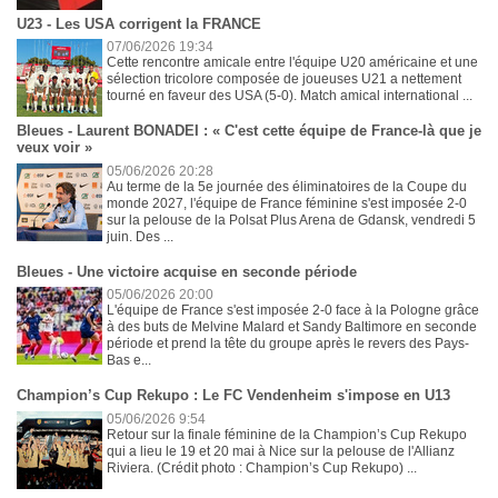
U23 - Les USA corrigent la FRANCE
07/06/2026 19:34
Cette rencontre amicale entre l'équipe U20 américaine et une
sélection tricolore composée de joueuses U21 a nettement
tourné en faveur des USA (5-0). Match amical international ...
Bleues - Laurent BONADEI : « C'est cette équipe de France-là que je
veux voir »
05/06/2026 20:28
Au terme de la 5e journée des éliminatoires de la Coupe du
monde 2027, l'équipe de France féminine s'est imposée 2-0
sur la pelouse de la Polsat Plus Arena de Gdansk, vendredi 5
juin. Des ...
Bleues - Une victoire acquise en seconde période
05/06/2026 20:00
L'équipe de France s'est imposée 2-0 face à la Pologne grâce
à des buts de Melvine Malard et Sandy Baltimore en seconde
période et prend la tête du groupe après le revers des Pays-
Bas e...
Champion’s Cup Rekupo : Le FC Vendenheim s'impose en U13
05/06/2026 9:54
Retour sur la finale féminine de la Champion’s Cup Rekupo
qui a lieu le 19 et 20 mai à Nice sur la pelouse de l'Allianz
Riviera. (Crédit photo : Champion’s Cup Rekupo) ...