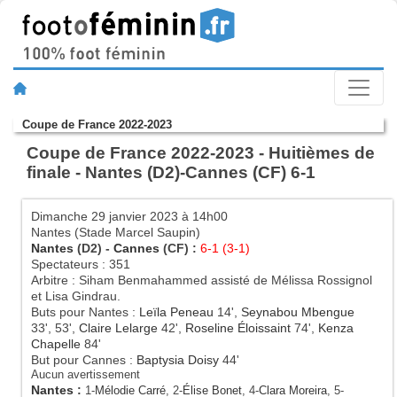
Coupe de France 2022-2023
Coupe de France 2022-2023 - Huitièmes de
finale - Nantes (D2)-Cannes (CF) 6-1
Dimanche 29 janvier 2023 à 14h00
Nantes (Stade Marcel Saupin)
Nantes
(D2) -
Cannes
(CF) :
6-1 (3-1)
Spectateurs : 351
Arbitre : Siham Benmahammed assisté de Mélissa Rossignol
et Lisa Gindrau.
Buts pour Nantes :
Leïla Peneau
14',
Seynabou Mbengue
33', 53',
Claire Lelarge
42',
Roseline Éloissaint
74',
Kenza
Chapelle
84'
But pour Cannes :
Baptysia Doisy
44'
Aucun avertissement
Nantes
:
1-
Mélodie Carré
, 2-
Élise Bonet
, 4-
Clara Moreira
, 5-