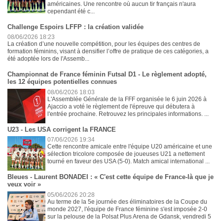
américaines. Une rencontre où aucun tir français n'aura
cependant été c...
Challenge Espoirs LFFP : la création validée
08/06/2026 18:23
La création d’une nouvelle compétition, pour les équipes des centres de
formation féminins, visant à densifier l’offre de pratique de ces catégories, a
été adoptée lors de l'Assemb...
Championnat de France féminin Futsal D1 - Le règlement adopté,
les 12 équipes potentielles connues
08/06/2026 18:03
L'Assemblée Générale de la FFF organisée le 6 juin 2026 à
Ajaccio a voté le règlement de l'épreuve qui débutera à
l'entrée prochaine. Retrouvez les principales informations. ...
U23 - Les USA corrigent la FRANCE
07/06/2026 19:34
Cette rencontre amicale entre l'équipe U20 américaine et une
sélection tricolore composée de joueuses U21 a nettement
tourné en faveur des USA (5-0). Match amical international ...
Bleues - Laurent BONADEI : « C'est cette équipe de France-là que je
veux voir »
05/06/2026 20:28
Au terme de la 5e journée des éliminatoires de la Coupe du
monde 2027, l'équipe de France féminine s'est imposée 2-0
sur la pelouse de la Polsat Plus Arena de Gdansk, vendredi 5