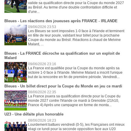
valide sa qualification directe pour la Coupe du monde 2027
au Brésil. Au terme d'une double confrontation difficile et
d'une...
Bleues - Les réactions des joueuses après FRANCE - IRLANDE
09/06/2026 23:53
Les Bleues se sont imposées 1-0 face à l'Irlande et terminent
en tête de leur poule, validant leur billet pour la prochaine
Coupe du monde au Brésil. Réactions à chaud de Melvine
Malard, ...
Bleues - La FRANCE décroche sa qualification sur un exploit de
Malard
09/06/2026 23:16
La France est qualifiée pour la Coupe du monde après sa
victoire 1-0 face à l'Irlande. Melvine Malard a inscrit l'unique
but de la rencontre en fin de première période. Vendredi...
Bleues - Un billet direct pour la Coupe du Monde en jeu ce mardi
08/06/2026 22:35
La France jouera sa qualification directe pour la Coupe du
monde 2027 contre l'Irlande ce mardi à Grenoble (21h10,
France 4) Après une campagne en forme de monta...
U23 - Une défaite plus honorable
08/06/2026 18:23
Lourdement battues vendredi (0-5), les Françaises ont mieux
réagi ce lundi pour la seconde opposition face aux U20