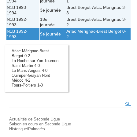
1994
journée
1
N1B 1993-
Brest Bergot
-
Arlac Mérignac
3-
3e journée
1994
3
N1B 1992-
18e
Brest Bergot
-
Arlac Mérignac
3-
1993
journée
2
N1B 1992-
Arlac Mérignac
-
Brest Bergot
0-
9e journée
1993
2
Arlac Mérignac-Brest
Bergot 0-2
La Roche-sur-Yon-Tournon
Saint-Martin 4-0
Le Mans-Angers 4-0
Quimper-Grayan Nord
Médoc 4-2
Tours-Poitiers 1-0
SL
Actualités de Seconde Ligue
Saison en cours en Seconde Ligue
Historique/Palmarès