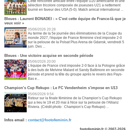
Cette rencontre amicale entre l'équipe U20 américaine et une
sélection tricolore composée de joueuses U21 a nettement
tourné en faveur des USA (5-0). Match amical international ...
Bleues - Laurent BONADEI : « C'est cette équipe de France-là que je
veux voir »
05/06/2026 20:28
Au terme de la 5e journée des éliminatoires de la Coupe du
monde 2027, l'équipe de France féminine s'est imposée 2-0
sur la pelouse de la Polsat Plus Arena de Gdansk, vendredi 5
juin. Des ...
Bleues - Une victoire acquise en seconde période
05/06/2026 20:00
L'équipe de France s'est imposée 2-0 face à la Pologne grâce
à des buts de Melvine Malard et Sandy Baltimore en seconde
période et prend la tête du groupe après le revers des Pays-
Bas e...
Champion’s Cup Rekupo : Le FC Vendenheim s'impose en U13
05/06/2026 9:54
Retour sur la finale féminine de la Champion’s Cup Rekupo
qui a lieu le 19 et 20 mai à Nice sur la pelouse de l'Allianz
Riviera. (Crédit photo : Champion’s Cup Rekupo) ...
Infos email :
contact@footofeminin.fr
footofeminin.fr © 2007-2026