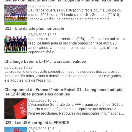
Bleues - Un billet direct pour la Coupe du Monde en jeu ce mardi
08/06/2026 22:35
La France jouera sa qualification directe pour la Coupe du
monde 2027 contre l'Irlande ce mardi à Grenoble (21h10,
France 4) Après une campagne en forme de monta...
U23 - Une défaite plus honorable
08/06/2026 18:23
Lourdement battues vendredi (0-5), les Françaises ont mieux
réagi ce lundi pour la seconde opposition face aux U20
américaines. Une rencontre où aucun tir français n'aura
cependant été c...
Challenge Espoirs LFFP : la création validée
08/06/2026 18:23
La création d’une nouvelle compétition, pour les équipes des centres de
formation féminins, visant à densifier l’offre de pratique de ces catégories, a
été adoptée lors de l'Assemb...
Championnat de France féminin Futsal D1 - Le règlement adopté,
les 12 équipes potentielles connues
08/06/2026 18:03
L'Assemblée Générale de la FFF organisée le 6 juin 2026 à
Ajaccio a voté le règlement de l'épreuve qui débutera à
l'entrée prochaine. Retrouvez les principales informations. ...
U23 - Les USA corrigent la FRANCE
07/06/2026 19:34