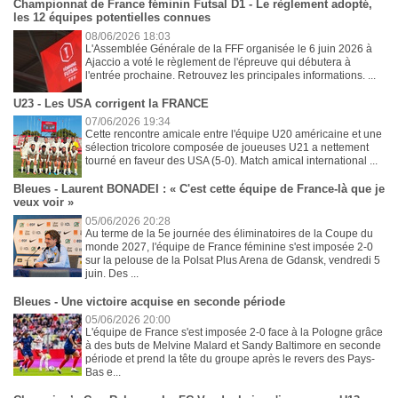
Championnat de France féminin Futsal D1 - Le règlement adopté,
les 12 équipes potentielles connues
08/06/2026 18:03
L'Assemblée Générale de la FFF organisée le 6 juin 2026 à
Ajaccio a voté le règlement de l'épreuve qui débutera à
l'entrée prochaine. Retrouvez les principales informations. ...
U23 - Les USA corrigent la FRANCE
07/06/2026 19:34
Cette rencontre amicale entre l'équipe U20 américaine et une
sélection tricolore composée de joueuses U21 a nettement
tourné en faveur des USA (5-0). Match amical international ...
Bleues - Laurent BONADEI : « C'est cette équipe de France-là que je
veux voir »
05/06/2026 20:28
Au terme de la 5e journée des éliminatoires de la Coupe du
monde 2027, l'équipe de France féminine s'est imposée 2-0
sur la pelouse de la Polsat Plus Arena de Gdansk, vendredi 5
juin. Des ...
Bleues - Une victoire acquise en seconde période
05/06/2026 20:00
L'équipe de France s'est imposée 2-0 face à la Pologne grâce
à des buts de Melvine Malard et Sandy Baltimore en seconde
période et prend la tête du groupe après le revers des Pays-
Bas e...