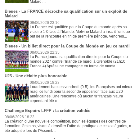
Malard, ...
Bleues - La FRANCE décroche sa qualification sur un exploit de
Malard
09/06/2026 23:16
La France est qualifiée pour la Coupe du monde après sa
victoire 1-0 face à l'Irlande. Melvine Malard a inscrit l'unique
but de la rencontre en fin de première période. Vendredi...
Bleues - Un billet direct pour la Coupe du Monde en jeu ce mardi
08/06/2026 22:35
La France jouera sa qualification directe pour la Coupe du
monde 2027 contre l'Irlande ce mardi à Grenoble (21h10,
France 4) Après une campagne en forme de monta...
U23 - Une défaite plus honorable
08/06/2026 18:23
Lourdement battues vendredi (0-5), les Françaises ont mieux
réagi ce lundi pour la seconde opposition face aux U20
américaines. Une rencontre où aucun tir français n'aura
cependant été c...
Challenge Espoirs LFFP : la création validée
08/06/2026 18:23
La création d’une nouvelle compétition, pour les équipes des centres de
formation féminins, visant à densifier l’offre de pratique de ces catégories, a
été adoptée lors de l'Assemb...