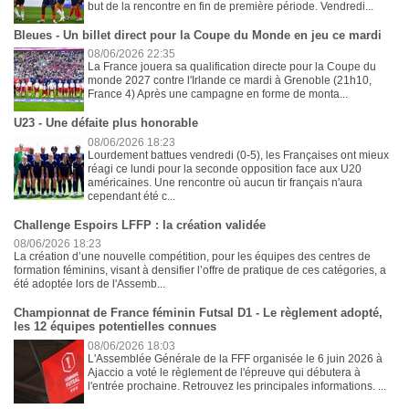
but de la rencontre en fin de première période. Vendredi...
Bleues - Un billet direct pour la Coupe du Monde en jeu ce mardi
08/06/2026 22:35
La France jouera sa qualification directe pour la Coupe du
monde 2027 contre l'Irlande ce mardi à Grenoble (21h10,
France 4) Après une campagne en forme de monta...
U23 - Une défaite plus honorable
08/06/2026 18:23
Lourdement battues vendredi (0-5), les Françaises ont mieux
réagi ce lundi pour la seconde opposition face aux U20
américaines. Une rencontre où aucun tir français n'aura
cependant été c...
Challenge Espoirs LFFP : la création validée
08/06/2026 18:23
La création d’une nouvelle compétition, pour les équipes des centres de
formation féminins, visant à densifier l’offre de pratique de ces catégories, a
été adoptée lors de l'Assemb...
Championnat de France féminin Futsal D1 - Le règlement adopté,
les 12 équipes potentielles connues
08/06/2026 18:03
L'Assemblée Générale de la FFF organisée le 6 juin 2026 à
Ajaccio a voté le règlement de l'épreuve qui débutera à
l'entrée prochaine. Retrouvez les principales informations. ...