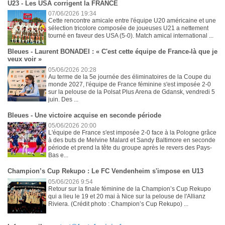
U23 - Les USA corrigent la FRANCE
07/06/2026 19:34
Cette rencontre amicale entre l'équipe U20 américaine et une
sélection tricolore composée de joueuses U21 a nettement
tourné en faveur des USA (5-0). Match amical international ...
Bleues - Laurent BONADEI : « C'est cette équipe de France-là que je
veux voir »
05/06/2026 20:28
Au terme de la 5e journée des éliminatoires de la Coupe du
monde 2027, l'équipe de France féminine s'est imposée 2-0
sur la pelouse de la Polsat Plus Arena de Gdansk, vendredi 5
juin. Des ...
Bleues - Une victoire acquise en seconde période
05/06/2026 20:00
L'équipe de France s'est imposée 2-0 face à la Pologne grâce
à des buts de Melvine Malard et Sandy Baltimore en seconde
période et prend la tête du groupe après le revers des Pays-
Bas e...
Champion’s Cup Rekupo : Le FC Vendenheim s'impose en U13
05/06/2026 9:54
Retour sur la finale féminine de la Champion’s Cup Rekupo
qui a lieu le 19 et 20 mai à Nice sur la pelouse de l'Allianz
Riviera. (Crédit photo : Champion’s Cup Rekupo) ...