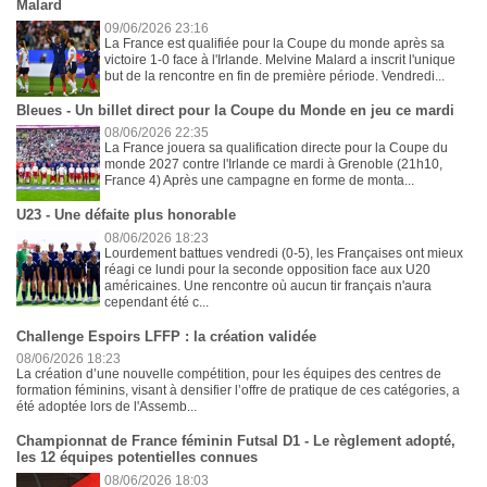
Malard
09/06/2026 23:16
La France est qualifiée pour la Coupe du monde après sa
victoire 1-0 face à l'Irlande. Melvine Malard a inscrit l'unique
but de la rencontre en fin de première période. Vendredi...
Bleues - Un billet direct pour la Coupe du Monde en jeu ce mardi
08/06/2026 22:35
La France jouera sa qualification directe pour la Coupe du
monde 2027 contre l'Irlande ce mardi à Grenoble (21h10,
France 4) Après une campagne en forme de monta...
U23 - Une défaite plus honorable
08/06/2026 18:23
Lourdement battues vendredi (0-5), les Françaises ont mieux
réagi ce lundi pour la seconde opposition face aux U20
américaines. Une rencontre où aucun tir français n'aura
cependant été c...
Challenge Espoirs LFFP : la création validée
08/06/2026 18:23
La création d’une nouvelle compétition, pour les équipes des centres de
formation féminins, visant à densifier l’offre de pratique de ces catégories, a
été adoptée lors de l'Assemb...
Championnat de France féminin Futsal D1 - Le règlement adopté,
les 12 équipes potentielles connues
08/06/2026 18:03