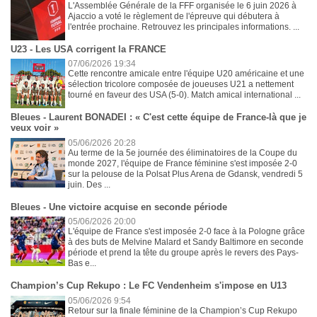
L'Assemblée Générale de la FFF organisée le 6 juin 2026 à
Ajaccio a voté le règlement de l'épreuve qui débutera à
l'entrée prochaine. Retrouvez les principales informations. ...
U23 - Les USA corrigent la FRANCE
07/06/2026 19:34
Cette rencontre amicale entre l'équipe U20 américaine et une
sélection tricolore composée de joueuses U21 a nettement
tourné en faveur des USA (5-0). Match amical international ...
Bleues - Laurent BONADEI : « C'est cette équipe de France-là que je
veux voir »
05/06/2026 20:28
Au terme de la 5e journée des éliminatoires de la Coupe du
monde 2027, l'équipe de France féminine s'est imposée 2-0
sur la pelouse de la Polsat Plus Arena de Gdansk, vendredi 5
juin. Des ...
Bleues - Une victoire acquise en seconde période
05/06/2026 20:00
L'équipe de France s'est imposée 2-0 face à la Pologne grâce
à des buts de Melvine Malard et Sandy Baltimore en seconde
période et prend la tête du groupe après le revers des Pays-
Bas e...
Champion’s Cup Rekupo : Le FC Vendenheim s'impose en U13
05/06/2026 9:54
Retour sur la finale féminine de la Champion’s Cup Rekupo