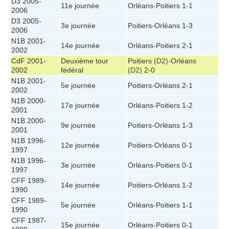
D3 2005-
11e journée
Orléans
-
Poitiers
1-1
2006
D3 2005-
3e journée
Poitiers
-
Orléans
1-3
2006
N1B 2001-
14e journée
Orléans
-
Poitiers
2-1
2002
CdF 2001-
Deuxième tour
Poitiers
(D2)-
Orléans
2002
fédéral
(D2)
2-0
N1B 2001-
5e journée
Poitiers
-
Orléans
2-1
2002
N1B 2000-
17e journée
Orléans
-
Poitiers
1-2
2001
N1B 2000-
9e journée
Poitiers
-
Orléans
1-3
2001
N1B 1996-
12e journée
Poitiers
-
Orléans
0-1
1997
N1B 1996-
3e journée
Orléans
-
Poitiers
0-1
1997
CFF 1989-
14e journée
Poitiers
-
Orléans
1-2
1990
CFF 1989-
5e journée
Orléans
-
Poitiers
1-1
1990
CFF 1987-
15e journée
Orléans
-
Poitiers
0-1