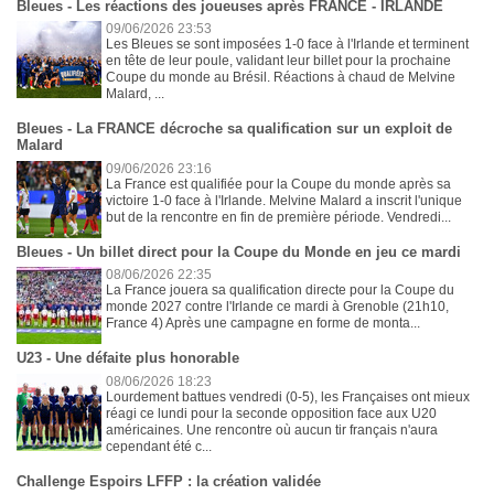
Bleues - Les réactions des joueuses après FRANCE - IRLANDE
09/06/2026 23:53
Les Bleues se sont imposées 1-0 face à l'Irlande et terminent
en tête de leur poule, validant leur billet pour la prochaine
Coupe du monde au Brésil. Réactions à chaud de Melvine
Malard, ...
Bleues - La FRANCE décroche sa qualification sur un exploit de
Malard
09/06/2026 23:16
La France est qualifiée pour la Coupe du monde après sa
victoire 1-0 face à l'Irlande. Melvine Malard a inscrit l'unique
but de la rencontre en fin de première période. Vendredi...
Bleues - Un billet direct pour la Coupe du Monde en jeu ce mardi
08/06/2026 22:35
La France jouera sa qualification directe pour la Coupe du
monde 2027 contre l'Irlande ce mardi à Grenoble (21h10,
France 4) Après une campagne en forme de monta...
U23 - Une défaite plus honorable
08/06/2026 18:23
Lourdement battues vendredi (0-5), les Françaises ont mieux
réagi ce lundi pour la seconde opposition face aux U20
américaines. Une rencontre où aucun tir français n'aura
cependant été c...
Challenge Espoirs LFFP : la création validée