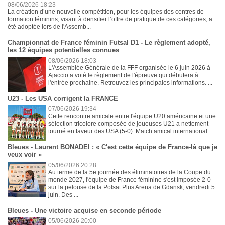
08/06/2026 18:23
La création d’une nouvelle compétition, pour les équipes des centres de
formation féminins, visant à densifier l’offre de pratique de ces catégories, a
été adoptée lors de l'Assemb...
Championnat de France féminin Futsal D1 - Le règlement adopté,
les 12 équipes potentielles connues
08/06/2026 18:03
L'Assemblée Générale de la FFF organisée le 6 juin 2026 à
Ajaccio a voté le règlement de l'épreuve qui débutera à
l'entrée prochaine. Retrouvez les principales informations. ...
U23 - Les USA corrigent la FRANCE
07/06/2026 19:34
Cette rencontre amicale entre l'équipe U20 américaine et une
sélection tricolore composée de joueuses U21 a nettement
tourné en faveur des USA (5-0). Match amical international ...
Bleues - Laurent BONADEI : « C'est cette équipe de France-là que je
veux voir »
05/06/2026 20:28
Au terme de la 5e journée des éliminatoires de la Coupe du
monde 2027, l'équipe de France féminine s'est imposée 2-0
sur la pelouse de la Polsat Plus Arena de Gdansk, vendredi 5
juin. Des ...
Bleues - Une victoire acquise en seconde période
05/06/2026 20:00