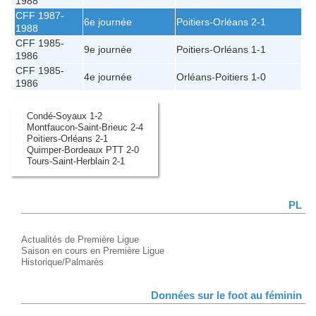
1988
CFF 1987-
6e journée
Poitiers
-
Orléans
2-1
1988
CFF 1985-
9e journée
Poitiers
-
Orléans
1-1
1986
CFF 1985-
4e journée
Orléans
-
Poitiers
1-0
1986
Condé-Soyaux 1-2
Montfaucon-Saint-Brieuc 2-4
Poitiers-Orléans 2-1
Quimper-Bordeaux PTT 2-0
Tours-Saint-Herblain 2-1
PL
Actualités de Première Ligue
Saison en cours en Première Ligue
Historique/Palmarès
Données sur le foot au féminin