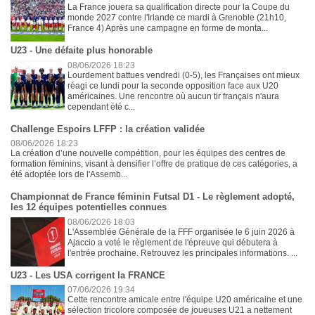
La France jouera sa qualification directe pour la Coupe du
monde 2027 contre l'Irlande ce mardi à Grenoble (21h10,
France 4) Après une campagne en forme de monta...
U23 - Une défaite plus honorable
08/06/2026 18:23
Lourdement battues vendredi (0-5), les Françaises ont mieux
réagi ce lundi pour la seconde opposition face aux U20
américaines. Une rencontre où aucun tir français n'aura
cependant été c...
Challenge Espoirs LFFP : la création validée
08/06/2026 18:23
La création d’une nouvelle compétition, pour les équipes des centres de
formation féminins, visant à densifier l’offre de pratique de ces catégories, a
été adoptée lors de l'Assemb...
Championnat de France féminin Futsal D1 - Le règlement adopté,
les 12 équipes potentielles connues
08/06/2026 18:03
L'Assemblée Générale de la FFF organisée le 6 juin 2026 à
Ajaccio a voté le règlement de l'épreuve qui débutera à
l'entrée prochaine. Retrouvez les principales informations. ...
U23 - Les USA corrigent la FRANCE
07/06/2026 19:34
Cette rencontre amicale entre l'équipe U20 américaine et une
sélection tricolore composée de joueuses U21 a nettement