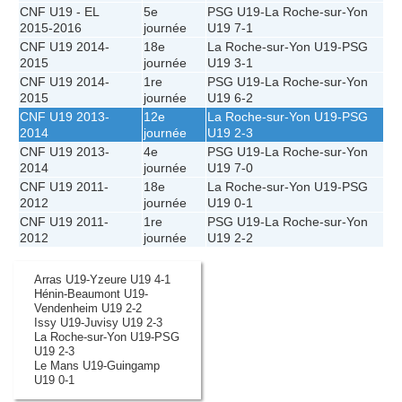
CNF U19 - EL
5e
PSG U19
-
La Roche-sur-Yon
2015-2016
journée
U19
7-1
CNF U19 2014-
18e
La Roche-sur-Yon U19
-
PSG
2015
journée
U19
3-1
CNF U19 2014-
1re
PSG U19
-
La Roche-sur-Yon
2015
journée
U19
6-2
CNF U19 2013-
12e
La Roche-sur-Yon U19
-
PSG
2014
journée
U19
2-3
CNF U19 2013-
4e
PSG U19
-
La Roche-sur-Yon
2014
journée
U19
7-0
CNF U19 2011-
18e
La Roche-sur-Yon U19
-
PSG
2012
journée
U19
0-1
CNF U19 2011-
1re
PSG U19
-
La Roche-sur-Yon
2012
journée
U19
2-2
Arras U19-Yzeure U19 4-1
Hénin-Beaumont U19-
Vendenheim U19 2-2
Issy U19-Juvisy U19 2-3
La Roche-sur-Yon U19-PSG
U19 2-3
Le Mans U19-Guingamp
U19 0-1