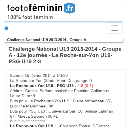
Challenge National U19 2013-2014 - Groupe A
Challenge National U19 2013-2014 - Groupe
A - 12e journée - La Roche-sur-Yon U19-
PSG U19 2-3
Samedi 15 février 2014 à 14h30
La Roche-sur-Yon (Stade Henri Desgrange 2)
La Roche-sur-Yon U19
-
PSG U19
:
2-3 (0-1)
Arbitre : Camille Soriano assisté de Faustine Galibert et
Laura Durand.
Buts pour La Roche-sur-Yon U19 :
Claire Micheneau
85',
Ludivine Marionneau
88'
Buts pour PSG U19 :
Ouleymata Sarr
10',
Anissa Lahmari
67',
Maëva Salomon
90'+1
Aucun avertissement
La Roche-sur-Yon U19
:
1-
Constance Picaud
, 2-
Gaëtane