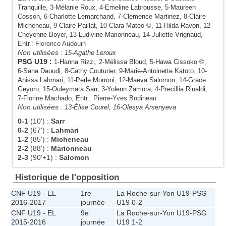
Tranquille
, 3-
Mélanie Roux
, 4-
Emeline Labrousse
, 5-
Maureen
Cosson
, 6-
Charlotte Lemarchand
, 7-
Clémence Martinez
, 8-
Claire
Micheneau
, 9-
Claire Paillat
, 10-
Clara Mateo
©, 11-
Hilda Ravon
, 12-
Cheyenne Boyer
, 13-
Ludivine Marionneau
, 14-
Juliette Vrignaud
,
Entr.: Florence Audouin
Non utilisées :
15-
Agathe Leroux
PSG U19
:
1-
Hanna Rizzi
, 2-
Mélissa Bloud
, 5-
Hawa Cissoko
©,
6-
Sana Daoudi
, 8-
Cathy Couturier
, 9-
Marie-Antoinette Katoto
, 10-
Anissa Lahmari
, 11-
Perle Morroni
, 12-
Maëva Salomon
, 14-
Grace
Geyoro
, 15-
Ouleymata Sarr
, 3-
Yolenn Zamora
, 4-
Precillia Rinaldi
,
7-
Florine Machado
, Entr.: Pierre-Yves Bodineau
Non utilisées :
13-
Élise Courel
, 16-
Olesya Arsenyeva
0-1
(10')
:
Sarr
0-2
(67')
:
Lahmari
1-2
(85')
:
Micheneau
2-2
(88')
:
Marionneau
2-3
(90'+1)
:
Salomon
Historique de l'opposition
CNF U19 - EL
1re
La Roche-sur-Yon U19
-
PSG
2016-2017
journée
U19
0-2
CNF U19 - EL
9e
La Roche-sur-Yon U19
-
PSG
2015-2016
journée
U19
1-2