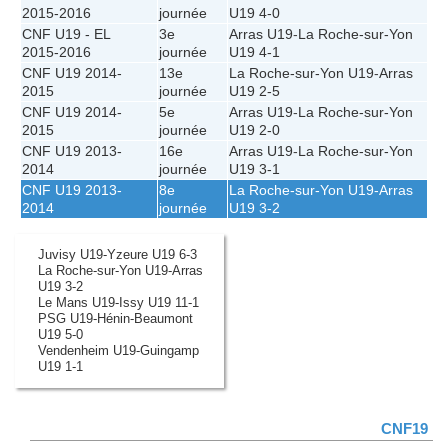
2015-2016
journée
U19
4-0
CNF U19 - EL
3e
Arras U19
-
La Roche-sur-Yon
2015-2016
journée
U19
4-1
CNF U19 2014-
13e
La Roche-sur-Yon U19
-
Arras
2015
journée
U19
2-5
CNF U19 2014-
5e
Arras U19
-
La Roche-sur-Yon
2015
journée
U19
2-0
CNF U19 2013-
16e
Arras U19
-
La Roche-sur-Yon
2014
journée
U19
3-1
CNF U19 2013-
8e
La Roche-sur-Yon U19
-
Arras
2014
journée
U19
3-2
Juvisy U19-Yzeure U19 6-3
La Roche-sur-Yon U19-Arras
U19 3-2
Le Mans U19-Issy U19 11-1
PSG U19-Hénin-Beaumont
U19 5-0
Vendenheim U19-Guingamp
U19 1-1
CNF19