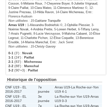
Cosson
, 6-
Mélanie Roux
, 7-
Cheyenne Boyer
, 8-
Juliette Vrignaud
,
9-
Claire Paillat
, 10-
Clara Mateo
, 11-
Clémence Martinez
©, 12-
Justine Prezeau
, 13-
Hilda Ravon
, 14-
Claire Micheneau
, Entr.:
Florence Audouin
Non utilisées :
15-
Gaëtane Tranquille
Arras U19
:
1-
Alexandra Bodniefski
©, 2-
Ophélie Plessier
, 3-
Noémie Novak
, 4-
Andréa Prette
, 5-
Loreen Herbet
, 6-
Tiffany Leroy
,
7-
Anaïs Pugnetti
, 8-
Lucie Vercruysse
, 9-
Malvina Cabaret
, 10-
Élise
Legrout
, 11-
Charlotte Pichon
, 12-
Élise Coquelle
, 13-
Berenisse
Enudde
, 14-
Marina Marechal
, Entr.: Jack Seret
Non utilisées :
15-
Christy Gavory
0-1
(3')
:
Novak
1-1
(24')
:
Paillat
2-1
(83')
:
Micheneau
2-2
(88')
:
Marechal
3-2
(90'+3)
:
Paillat
Historique de l'opposition
CNF U19 - EL
7e
Arras U19
-
La Roche-sur-Yon
2016-2017
journée
U19
4-1
CNF U19 - EL
3e
La Roche-sur-Yon U19
-
Arras
2016-2017
journée
U19
0-3
CNF U19 - EL
7e
La Roche-sur-Yon U19
-
Arras