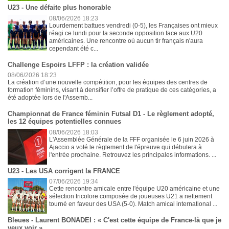
U23 - Une défaite plus honorable
08/06/2026 18:23
Lourdement battues vendredi (0-5), les Françaises ont mieux
réagi ce lundi pour la seconde opposition face aux U20
américaines. Une rencontre où aucun tir français n'aura
cependant été c...
Challenge Espoirs LFFP : la création validée
08/06/2026 18:23
La création d’une nouvelle compétition, pour les équipes des centres de
formation féminins, visant à densifier l’offre de pratique de ces catégories, a
été adoptée lors de l'Assemb...
Championnat de France féminin Futsal D1 - Le règlement adopté,
les 12 équipes potentielles connues
08/06/2026 18:03
L'Assemblée Générale de la FFF organisée le 6 juin 2026 à
Ajaccio a voté le règlement de l'épreuve qui débutera à
l'entrée prochaine. Retrouvez les principales informations. ...
U23 - Les USA corrigent la FRANCE
07/06/2026 19:34
Cette rencontre amicale entre l'équipe U20 américaine et une
sélection tricolore composée de joueuses U21 a nettement
tourné en faveur des USA (5-0). Match amical international ...
Bleues - Laurent BONADEI : « C'est cette équipe de France-là que je
veux voir »