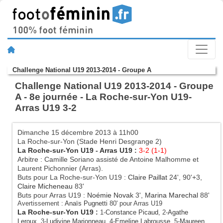
Challenge National U19 2013-2014 - Groupe A
Challenge National U19 2013-2014 - Groupe
A - 8e journée - La Roche-sur-Yon U19-
Arras U19 3-2
Dimanche 15 décembre 2013 à 11h00
La Roche-sur-Yon (Stade Henri Desgrange 2)
La Roche-sur-Yon U19
-
Arras U19
:
3-2 (1-1)
Arbitre : Camille Soriano assisté de Antoine Malhomme et
Laurent Pichonnier (Arras).
Buts pour La Roche-sur-Yon U19 :
Claire Paillat
24', 90'+3,
Claire Micheneau
83'
Buts pour Arras U19 :
Noémie Novak
3',
Marina Marechal
88'
Avertissement :
Anaïs Pugnetti
80' pour Arras U19
La Roche-sur-Yon U19
:
1-
Constance Picaud
, 2-
Agathe
Leroux
, 3-
Ludivine Marionneau
, 4-
Emeline Labrousse
, 5-
Maureen