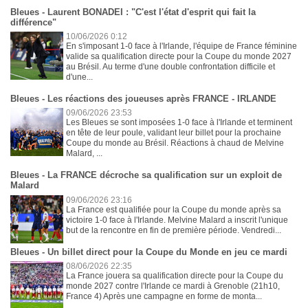
Bleues - Laurent BONADEI : "C'est l'état d'esprit qui fait la
différence"
10/06/2026 0:12
En s'imposant 1-0 face à l'Irlande, l'équipe de France féminine
valide sa qualification directe pour la Coupe du monde 2027
au Brésil. Au terme d'une double confrontation difficile et
d'une...
Bleues - Les réactions des joueuses après FRANCE - IRLANDE
09/06/2026 23:53
Les Bleues se sont imposées 1-0 face à l'Irlande et terminent
en tête de leur poule, validant leur billet pour la prochaine
Coupe du monde au Brésil. Réactions à chaud de Melvine
Malard, ...
Bleues - La FRANCE décroche sa qualification sur un exploit de
Malard
09/06/2026 23:16
La France est qualifiée pour la Coupe du monde après sa
victoire 1-0 face à l'Irlande. Melvine Malard a inscrit l'unique
but de la rencontre en fin de première période. Vendredi...
Bleues - Un billet direct pour la Coupe du Monde en jeu ce mardi
08/06/2026 22:35
La France jouera sa qualification directe pour la Coupe du
monde 2027 contre l'Irlande ce mardi à Grenoble (21h10,
France 4) Après une campagne en forme de monta...