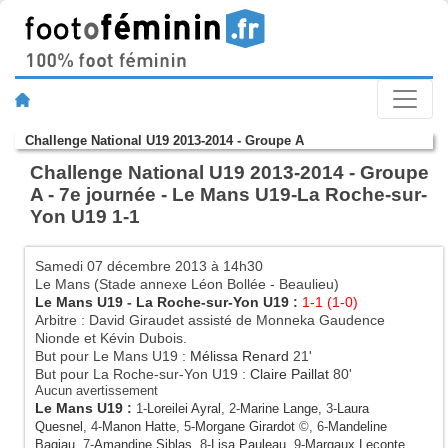
Challenge National U19 2013-2014 - Groupe A
Challenge National U19 2013-2014 - Groupe
A - 7e journée - Le Mans U19-La Roche-sur-
Yon U19 1-1
Samedi 07 décembre 2013 à 14h30
Le Mans (Stade annexe Léon Bollée - Beaulieu)
Le Mans U19
-
La Roche-sur-Yon U19
:
1-1 (1-0)
Arbitre : David Giraudet assisté de Monneka Gaudence
Nionde et Kévin Dubois.
But pour Le Mans U19 :
Mélissa Renard
21'
But pour La Roche-sur-Yon U19 :
Claire Paillat
80'
Aucun avertissement
Le Mans U19
:
1-
Loreilei Ayral
, 2-
Marine Lange
, 3-
Laura
Quesnel
, 4-
Manon Hatte
, 5-
Morgane Girardot
©, 6-
Mandeline
Bagiau
, 7-
Amandine Siblas
, 8-
Lisa Pauleau
, 9-
Margaux Leconte
,