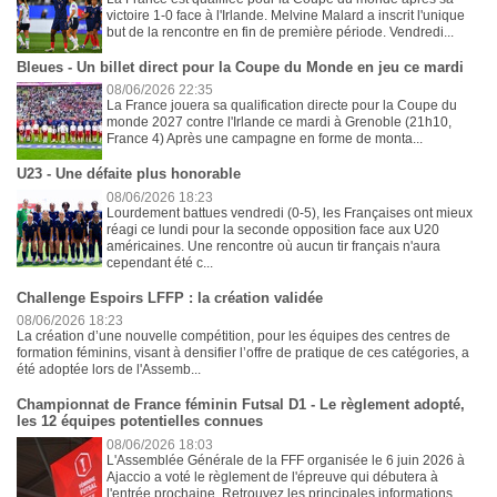
victoire 1-0 face à l'Irlande. Melvine Malard a inscrit l'unique
but de la rencontre en fin de première période. Vendredi...
Bleues - Un billet direct pour la Coupe du Monde en jeu ce mardi
08/06/2026 22:35
La France jouera sa qualification directe pour la Coupe du
monde 2027 contre l'Irlande ce mardi à Grenoble (21h10,
France 4) Après une campagne en forme de monta...
U23 - Une défaite plus honorable
08/06/2026 18:23
Lourdement battues vendredi (0-5), les Françaises ont mieux
réagi ce lundi pour la seconde opposition face aux U20
américaines. Une rencontre où aucun tir français n'aura
cependant été c...
Challenge Espoirs LFFP : la création validée
08/06/2026 18:23
La création d’une nouvelle compétition, pour les équipes des centres de
formation féminins, visant à densifier l’offre de pratique de ces catégories, a
été adoptée lors de l'Assemb...
Championnat de France féminin Futsal D1 - Le règlement adopté,
les 12 équipes potentielles connues
08/06/2026 18:03
L'Assemblée Générale de la FFF organisée le 6 juin 2026 à
Ajaccio a voté le règlement de l'épreuve qui débutera à
l'entrée prochaine. Retrouvez les principales informations. ...