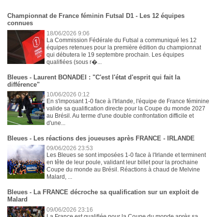
Championnat de France féminin Futsal D1 - Les 12 équipes
connues
18/06/2026 9:06
La Commission Fédérale du Futsal a communiqué les 12
équipes retenues pour la première édition du championnat
qui débutera le 19 septembre prochain. Les équipes
qualifiées (sous r�...
Bleues - Laurent BONADEI : "C'est l'état d'esprit qui fait la
différence"
10/06/2026 0:12
En s'imposant 1-0 face à l'Irlande, l'équipe de France féminine
valide sa qualification directe pour la Coupe du monde 2027
au Brésil. Au terme d'une double confrontation difficile et
d'une...
Bleues - Les réactions des joueuses après FRANCE - IRLANDE
09/06/2026 23:53
Les Bleues se sont imposées 1-0 face à l'Irlande et terminent
en tête de leur poule, validant leur billet pour la prochaine
Coupe du monde au Brésil. Réactions à chaud de Melvine
Malard, ...
Bleues - La FRANCE décroche sa qualification sur un exploit de
Malard
09/06/2026 23:16
La France est qualifiée pour la Coupe du monde après sa