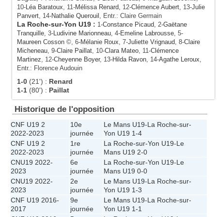
10-
Léa Baratoux
, 11-
Mélissa Renard
, 12-
Clémence Aubert
, 13-
Julie
Panvert
, 14-
Nathalie Querouil
, Entr.: Claire Germain
La Roche-sur-Yon U19
:
1-
Constance Picaud
, 2-
Gaëtane
Tranquille
, 3-
Ludivine Marionneau
, 4-
Emeline Labrousse
, 5-
Maureen Cosson
©, 6-
Mélanie Roux
, 7-
Juliette Vrignaud
, 8-
Claire
Micheneau
, 9-
Claire Paillat
, 10-
Clara Mateo
, 11-
Clémence
Martinez
, 12-
Cheyenne Boyer
, 13-
Hilda Ravon
, 14-
Agathe Leroux
,
Entr.: Florence Audouin
1-0
(21')
:
Renard
1-1
(80')
:
Paillat
Historique de l'opposition
CNF U19 2
10e
Le Mans U19
-
La Roche-sur-
2022-2023
journée
Yon U19
1-4
CNF U19 2
1re
La Roche-sur-Yon U19
-
Le
2022-2023
journée
Mans U19
2-0
CNU19 2022-
6e
La Roche-sur-Yon U19
-
Le
2023
journée
Mans U19
0-0
CNU19 2022-
2e
Le Mans U19
-
La Roche-sur-
2023
journée
Yon U19
1-3
CNF U19 2016-
9e
Le Mans U19
-
La Roche-sur-
2017
journée
Yon U19
1-1