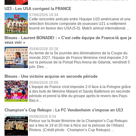
U23 - Les USA corrigent la FRANCE
07/06/2026 19:34
Cette rencontre amicale entre l'équipe U20 américaine et une
sélection tricolore composée de joueuses U21 a nettement
tourné en faveur des USA (5-0). Match amical international ...
Bleues - Laurent BONADEI : « C'est cette équipe de France-là que je
veux voir »
05/06/2026 20:28
Au terme de la 5e journée des éliminatoires de la Coupe du
monde 2027, l'équipe de France féminine s'est imposée 2-0
sur la pelouse de la Polsat Plus Arena de Gdansk, vendredi 5
juin. Des ...
Bleues - Une victoire acquise en seconde période
05/06/2026 20:00
L'équipe de France s'est imposée 2-0 face à la Pologne grâce
à des buts de Melvine Malard et Sandy Baltimore en seconde
période et prend la tête du groupe après le revers des Pays-
Bas e...
Champion’s Cup Rekupo : Le FC Vendenheim s'impose en U13
05/06/2026 9:54
Retour sur la finale féminine de la Champion’s Cup Rekupo
qui a lieu le 19 et 20 mai à Nice sur la pelouse de l'Allianz
Riviera. (Crédit photo : Champion’s Cup Rekupo) ...