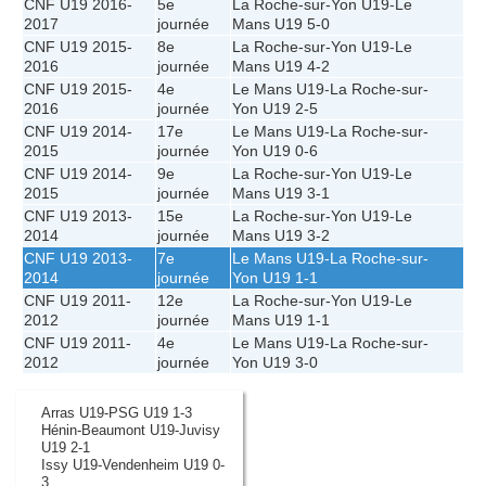
CNF U19 2016-
5e
La Roche-sur-Yon U19
-
Le
2017
journée
Mans U19
5-0
CNF U19 2015-
8e
La Roche-sur-Yon U19
-
Le
2016
journée
Mans U19
4-2
CNF U19 2015-
4e
Le Mans U19
-
La Roche-sur-
2016
journée
Yon U19
2-5
CNF U19 2014-
17e
Le Mans U19
-
La Roche-sur-
2015
journée
Yon U19
0-6
CNF U19 2014-
9e
La Roche-sur-Yon U19
-
Le
2015
journée
Mans U19
3-1
CNF U19 2013-
15e
La Roche-sur-Yon U19
-
Le
2014
journée
Mans U19
3-2
CNF U19 2013-
7e
Le Mans U19
-
La Roche-sur-
2014
journée
Yon U19
1-1
CNF U19 2011-
12e
La Roche-sur-Yon U19
-
Le
2012
journée
Mans U19
1-1
CNF U19 2011-
4e
Le Mans U19
-
La Roche-sur-
2012
journée
Yon U19
3-0
Arras U19-PSG U19 1-3
Hénin-Beaumont U19-Juvisy
U19 2-1
Issy U19-Vendenheim U19 0-
3