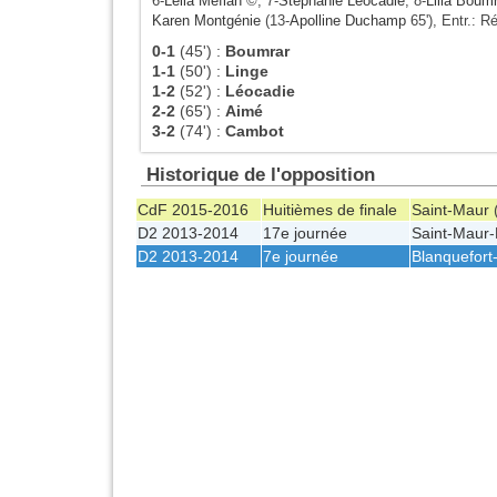
6-
Leila Meflah
©, 7-
Stéphanie Léocadie
, 8-
Lilia Boumr
Karen Montgénie
(13-
Apolline Duchamp
65'), Entr.: R
0-1
(45')
:
Boumrar
1-1
(50')
:
Linge
1-2
(52')
:
Léocadie
2-2
(65')
:
Aimé
3-2
(74')
:
Cambot
Historique de l'opposition
CdF 2015-2016
Huitièmes de finale
Saint-Maur
D2 2013-2014
17e journée
Saint-Maur
-
D2 2013-2014
7e journée
Blanquefort