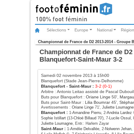
Sélections
Europe
National
Région
Championnat de France de D2 2013-2014 - Groupe 
Championnat de France de D2 2
Blanquefort-Saint-Maur 3-2
Samedi 02 novembre 2013 à 15h00
Blanquefort (Stade Jean-Pierre-Delhomme)
Blanquefort
-
Saint-Maur
:
3-2 (0-1)
Arbitre : Antonio Leitao assisté de Pascal Duboui
Buts pour Blanquefort :
Oriane Linge
50',
Margau
Buts pour Saint-Maur :
Lilia Boumrar
45',
Stéphan
Avertissements :
Oriane Linge
71',
Juliette Loumagne
Blanquefort
:
1-
Amandine Pierru
, 2-
Andréa Lardez
©
Sophie Istillart
(13-
Chloé Billaud
70'), 7-
Lucile Ossul
, 
Juliette Loumagne
, Entr.: Harlem Zayar
Saint-Maur
:
1-
Amélie Delvallée
, 2-
Nolwenn Jehan
,