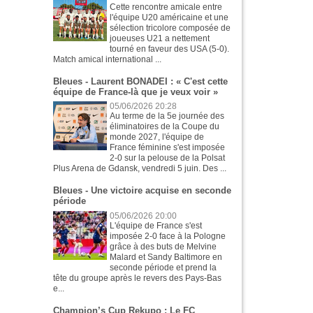
Cette rencontre amicale entre
l'équipe U20 américaine et une
sélection tricolore composée de
joueuses U21 a nettement
tourné en faveur des USA (5-0).
Match amical international ...
Bleues - Laurent BONADEI : « C'est cette
équipe de France-là que je veux voir »
05/06/2026 20:28
Au terme de la 5e journée des
éliminatoires de la Coupe du
monde 2027, l'équipe de
France féminine s'est imposée
2-0 sur la pelouse de la Polsat
Plus Arena de Gdansk, vendredi 5 juin. Des ...
Bleues - Une victoire acquise en seconde
période
05/06/2026 20:00
L'équipe de France s'est
imposée 2-0 face à la Pologne
grâce à des buts de Melvine
Malard et Sandy Baltimore en
seconde période et prend la
tête du groupe après le revers des Pays-Bas
e...
Champion’s Cup Rekupo : Le FC