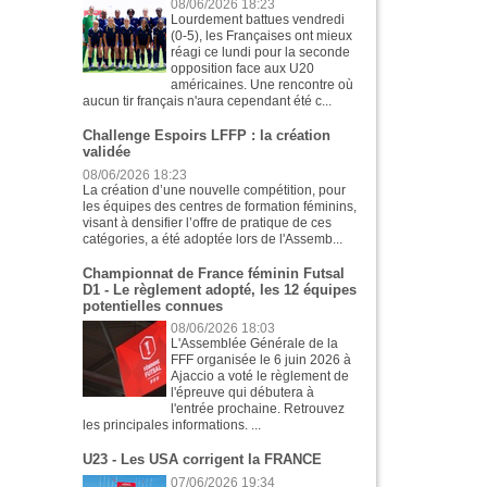
08/06/2026 18:23
Lourdement battues vendredi
(0-5), les Françaises ont mieux
réagi ce lundi pour la seconde
opposition face aux U20
américaines. Une rencontre où
aucun tir français n'aura cependant été c...
Challenge Espoirs LFFP : la création
validée
08/06/2026 18:23
La création d’une nouvelle compétition, pour
les équipes des centres de formation féminins,
visant à densifier l’offre de pratique de ces
catégories, a été adoptée lors de l'Assemb...
Championnat de France féminin Futsal
D1 - Le règlement adopté, les 12 équipes
potentielles connues
08/06/2026 18:03
L'Assemblée Générale de la
FFF organisée le 6 juin 2026 à
Ajaccio a voté le règlement de
l'épreuve qui débutera à
l'entrée prochaine. Retrouvez
les principales informations. ...
U23 - Les USA corrigent la FRANCE
07/06/2026 19:34