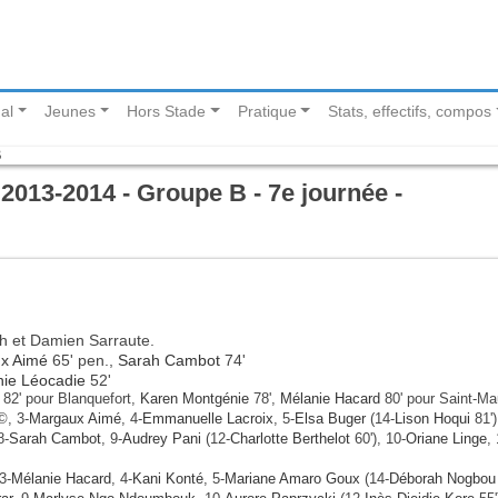
al
Jeunes
Hors Stade
Pratique
Stats, effectifs, compos
B
013-2014 - Groupe B - 7e journée -
lh et Damien Sarraute.
x Aimé
65' pen.,
Sarah Cambot
74'
ie Léocadie
52'
82' pour Blanquefort,
Karen Montgénie
78',
Mélanie Hacard
80' pour Saint-Ma
, 3-
Margaux Aimé
, 4-
Emmanuelle Lacroix
, 5-
Elsa Buger
(14-
Lison Hoqui
81')
8-
Sarah Cambot
, 9-
Audrey Pani
(12-
Charlotte Berthelot
60'), 10-
Oriane Linge
, 
 3-
Mélanie Hacard
, 4-
Kani Konté
, 5-
Mariane Amaro Goux
(14-
Déborah Nogbou