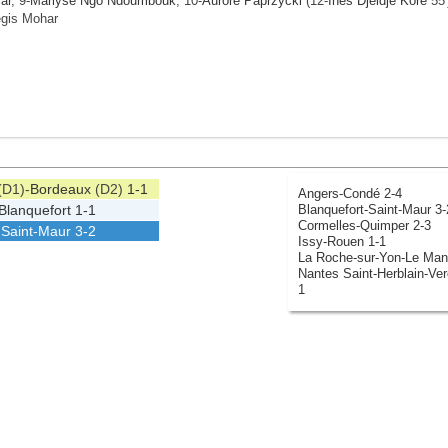
ar
, 9-
Marlyse Ngo Ndoumbouk
, 10-
Aurore Paprzycki
(12-
Inès Djeidje Kore
55'
égis Mohar
(D1)-
Bordeaux
(D2)
1-1
Angers-Condé 2-4
Blanquefort-Saint-Maur 3-
Blanquefort
1-1
Cormelles-Quimper 2-3
-
Saint-Maur
3-2
Issy-Rouen 1-1
La Roche-sur-Yon-Le Man
Nantes Saint-Herblain-Ver
1