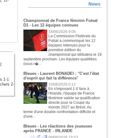
), 11-
News
Championnat de France féminin Futsal
D1 - Les 12 équipes connues
18/06/2026 9:06
La Commission Fédérale du
Futsal a communiqué les 12
équipes retenues pour la
première édition du
championnat qui débutera le 19
septembre prochain. Les équipes qualifiées
(sous r�...
2
Bleues - Laurent BONADEI : "C'est l'état
d'esprit qui fait la différence"
s 1-1
chers 2-
10/06/2026 0:12
En s'imposant 1-0 face à
l'Irlande, l'équipe de France
féminine valide sa qualification
directe pour la Coupe du
monde 2027 au Brésil. Au
terme d'une double confrontation difficile et
d'une...
Bleues - Les réactions des joueuses
après FRANCE - IRLANDE
09/06/2026 23:53