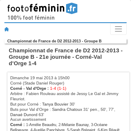
Championnat de France de D2 2012-2013 - Groupe B
Championnat de France de D2 2012-2013 -
Groupe B - 21e journée - Corné-Val
d'Orge 1-4
Dimanche 19 mai 2013 à 15h00
Corné (Stade Daniel Rouger)
Corné
-
Val d'Orge
:
1-4 (1-1)
Arbitre : Fabien Rouleau assisté de Jessy Le Gal et Jimmy
Fleuriot.
But pour Corné :
Tanya Bouvier
30'
Buts pour Val d'Orge :
Sandra Chatoux
31' pen., 50', 77',
Danaé Dunord
63'
Aucun avertissement
Corné
:
1-
Amélie Beaudru
, 2-
Mélanie Baunay
, 3-
Océane
Belloeuvre
, 4-
Aurélie Panchèvre
, 5-
Sarah Brégaint
, 6-
Kim Réault
,