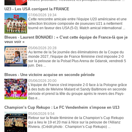
U23 - Les USA corrigent la FRANCE
07/06/2026 19:34
Cette rencontre amicale entre l'équipe U20 américaine et une
sélection tricolore composée de joueuses U21 a nettement
tourné en faveur des USA (5-0). Match amical international ...
Bleues - Laurent BONADEI : « C'est cette équipe de France-là que je
veux voir »
05/06/2026 20:28
Au terme de la 5e journée des éliminatoires de la Coupe du
monde 2027, l'équipe de France féminine s'est imposée 2-0
sur la pelouse de la Polsat Plus Arena de Gdansk, vendredi 5
juin. Des ...
Bleues - Une victoire acquise en seconde période
05/06/2026 20:00
L'équipe de France s'est imposée 2-0 face à la Pologne grâce
à des buts de Melvine Malard et Sandy Baltimore en seconde
période et prend la tête du groupe après le revers des Pays-
Bas e...
Champion’s Cup Rekupo : Le FC Vendenheim s'impose en U13
05/06/2026 9:54
Retour sur la finale féminine de la Champion’s Cup Rekupo
qui a lieu le 19 et 20 mai à Nice sur la pelouse de l'Allianz
Riviera. (Crédit photo : Champion’s Cup Rekupo) ...