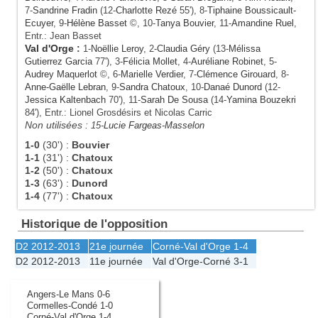
7-
Sandrine Fradin
(12-
Charlotte Rezé
55'), 8-
Tiphaine Boussicault-
Ecuyer
, 9-
Hélène Basset
©, 10-
Tanya Bouvier
, 11-
Amandine Ruel
,
Entr.: Jean Basset
Val d'Orge
:
1-
Noëllie Leroy
, 2-
Claudia Géry
(13-
Mélissa
Gutierrez Garcia
77'), 3-
Félicia Mollet
, 4-
Auréliane Robinet
, 5-
Audrey Maquerlot
©, 6-
Marielle Verdier
, 7-
Clémence Girouard
, 8-
Anne-Gaëlle Lebran
, 9-
Sandra Chatoux
, 10-
Danaé Dunord
(12-
Jessica Kaltenbach
70'), 11-
Sarah De Sousa
(14-
Yamina Bouzekri
84'), Entr.: Lionel Grosdésirs et Nicolas Carric
Non utilisées :
15-
Lucie Fargeas-Masselon
1-0
(30')
:
Bouvier
1-1
(31')
:
Chatoux
1-2
(50')
:
Chatoux
1-3
(63')
:
Dunord
1-4
(77')
:
Chatoux
Historique de l'opposition
D2 2012-2013
21e journée
Corné
-
Val d'Orge
1-4
D2 2012-2013
11e journée
Val d'Orge
-
Corné
3-1
Angers-Le Mans 0-6
Cormelles-Condé 1-0
Corné-Val d'Orge 1-4