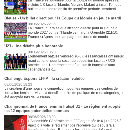
La France est qualifiée pour la Coupe du monde après sa
victoire 1-0 face à l'Irlande. Melvine Malard a inscrit l'unique
but de la rencontre en fin de première période. Vendredi...
Bleues - Un billet direct pour la Coupe du Monde en jeu ce mardi
08/06/2026 22:35
La France jouera sa qualification directe pour la Coupe du
monde 2027 contre l'Irlande ce mardi à Grenoble (21h10,
France 4) Après une campagne en forme de monta...
U23 - Une défaite plus honorable
08/06/2026 18:23
Lourdement battues vendredi (0-5), les Françaises ont mieux
réagi ce lundi pour la seconde opposition face aux U20
américaines. Une rencontre où aucun tir français n'aura
cependant été c...
Challenge Espoirs LFFP : la création validée
08/06/2026 18:23
La création d’une nouvelle compétition, pour les équipes des centres de
formation féminins, visant à densifier l’offre de pratique de ces catégories, a
été adoptée lors de l'Assemb...
Championnat de France féminin Futsal D1 - Le règlement adopté,
les 12 équipes potentielles connues
08/06/2026 18:03
L'Assemblée Générale de la FFF organisée le 6 juin 2026 à
Ajaccio a voté le règlement de l'épreuve qui débutera à
l'entrée prochaine. Retrouvez les principales informations. ...