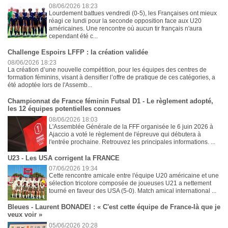
08/06/2026 18:23
Lourdement battues vendredi (0-5), les Françaises ont mieux
réagi ce lundi pour la seconde opposition face aux U20
américaines. Une rencontre où aucun tir français n'aura
cependant été c...
Challenge Espoirs LFFP : la création validée
08/06/2026 18:23
La création d’une nouvelle compétition, pour les équipes des centres de
formation féminins, visant à densifier l’offre de pratique de ces catégories, a
été adoptée lors de l'Assemb...
Championnat de France féminin Futsal D1 - Le règlement adopté,
les 12 équipes potentielles connues
08/06/2026 18:03
L'Assemblée Générale de la FFF organisée le 6 juin 2026 à
Ajaccio a voté le règlement de l'épreuve qui débutera à
l'entrée prochaine. Retrouvez les principales informations. ...
U23 - Les USA corrigent la FRANCE
07/06/2026 19:34
Cette rencontre amicale entre l'équipe U20 américaine et une
sélection tricolore composée de joueuses U21 a nettement
tourné en faveur des USA (5-0). Match amical international ...
Bleues - Laurent BONADEI : « C'est cette équipe de France-là que je
veux voir »
05/06/2026 20:28