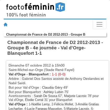
Championnat de France de D2 2012-2013 - Groupe B
Championnat de France de D2 2012-2013 -
Groupe B - 4e journée - Val d'Orge-
Blanquefort 1-1
Dimanche 07 octobre 2012 à 15h00
Saint-Michel-sur-Orge (Stade René Fayel)
Val d'Orge
-
Blanquefort
:
1-1 (0-0)
Arbitre : Gabriel Dos Santos assisté de Anthony Deslandes et
Nabil Saïdi.
But pour Val d'Orge :
Claudia Géry
49'
But pour Blanquefort :
Ashley Lubin
75'
Avertissements :
Sarah De Sousa
67',
Marjorie Lacroix
78' pour
Val d'Orge,
Élodie Corral
31' pour Blanquefort
Val d'Orge
:
1-
Noëllie Leroy
, 2-
Félicia Mollet
, 3-
Amélie Gratias
Lechartier
, 4-
Lucie Fargeas-Masselon
, 5-
Marjorie Lacroix
, 6-