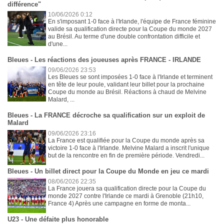
différence"
10/06/2026 0:12
En s'imposant 1-0 face à l'Irlande, l'équipe de France féminine
valide sa qualification directe pour la Coupe du monde 2027
au Brésil. Au terme d'une double confrontation difficile et
d'une...
Bleues - Les réactions des joueuses après FRANCE - IRLANDE
09/06/2026 23:53
Les Bleues se sont imposées 1-0 face à l'Irlande et terminent
en tête de leur poule, validant leur billet pour la prochaine
Coupe du monde au Brésil. Réactions à chaud de Melvine
Malard, ...
Bleues - La FRANCE décroche sa qualification sur un exploit de
Malard
09/06/2026 23:16
La France est qualifiée pour la Coupe du monde après sa
victoire 1-0 face à l'Irlande. Melvine Malard a inscrit l'unique
but de la rencontre en fin de première période. Vendredi...
Bleues - Un billet direct pour la Coupe du Monde en jeu ce mardi
08/06/2026 22:35
La France jouera sa qualification directe pour la Coupe du
monde 2027 contre l'Irlande ce mardi à Grenoble (21h10,
France 4) Après une campagne en forme de monta...
U23 - Une défaite plus honorable