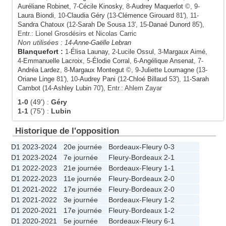
Auréliane Robinet
, 7-
Cécile Kinosky
, 8-
Audrey Maquerlot
©, 9-
Laura Biondi
, 10-
Claudia Géry
(13-
Clémence Girouard
81'), 11-
Sandra Chatoux
(12-
Sarah De Sousa
13', 15-
Danaé Dunord
85'),
Entr.: Lionel Grosdésirs et Nicolas Carric
Non utilisées :
14-
Anne-Gaëlle Lebran
Blanquefort
:
1-
Élisa Launay
, 2-
Lucile Ossul
, 3-
Margaux Aimé
,
4-
Emmanuelle Lacroix
, 5-
Élodie Corral
, 6-
Angélique Ansenat
, 7-
Andréa Lardez
, 8-
Margaux Montegut
©, 9-
Juliette Loumagne
(13-
Oriane Linge
81'), 10-
Audrey Pani
(12-
Chloé Billaud
53'), 11-
Sarah
Cambot
(14-
Ashley Lubin
70'), Entr.: Ahlem Zayar
1-0
(49')
:
Géry
1-1
(75')
:
Lubin
Historique de l'opposition
D1 2023-2024
20e journée
Bordeaux
-
Fleury
0-3
D1 2023-2024
7e journée
Fleury
-
Bordeaux
2-1
D1 2022-2023
21e journée
Bordeaux
-
Fleury
1-1
D1 2022-2023
11e journée
Fleury
-
Bordeaux
2-0
D1 2021-2022
17e journée
Fleury
-
Bordeaux
2-0
D1 2021-2022
3e journée
Bordeaux
-
Fleury
1-2
D1 2020-2021
17e journée
Fleury
-
Bordeaux
1-2
D1 2020-2021
5e journée
Bordeaux
-
Fleury
6-1