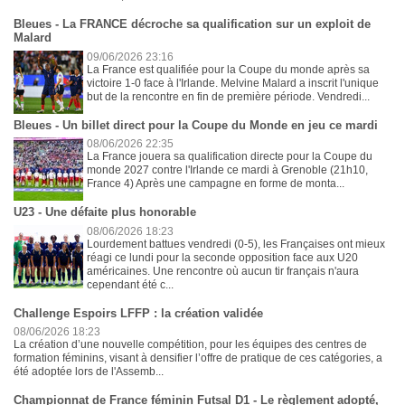
Bleues - La FRANCE décroche sa qualification sur un exploit de
Malard
09/06/2026 23:16
La France est qualifiée pour la Coupe du monde après sa
victoire 1-0 face à l'Irlande. Melvine Malard a inscrit l'unique
but de la rencontre en fin de première période. Vendredi...
Bleues - Un billet direct pour la Coupe du Monde en jeu ce mardi
08/06/2026 22:35
La France jouera sa qualification directe pour la Coupe du
monde 2027 contre l'Irlande ce mardi à Grenoble (21h10,
France 4) Après une campagne en forme de monta...
U23 - Une défaite plus honorable
08/06/2026 18:23
Lourdement battues vendredi (0-5), les Françaises ont mieux
réagi ce lundi pour la seconde opposition face aux U20
américaines. Une rencontre où aucun tir français n'aura
cependant été c...
Challenge Espoirs LFFP : la création validée
08/06/2026 18:23
La création d’une nouvelle compétition, pour les équipes des centres de
formation féminins, visant à densifier l’offre de pratique de ces catégories, a
été adoptée lors de l'Assemb...
Championnat de France féminin Futsal D1 - Le règlement adopté,