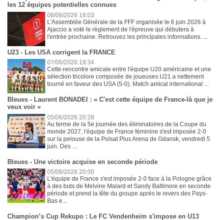
les 12 équipes potentielles connues
08/06/2026 18:03
L'Assemblée Générale de la FFF organisée le 6 juin 2026 à
Ajaccio a voté le règlement de l'épreuve qui débutera à
l'entrée prochaine. Retrouvez les principales informations. ...
U23 - Les USA corrigent la FRANCE
07/06/2026 19:34
Cette rencontre amicale entre l'équipe U20 américaine et une
sélection tricolore composée de joueuses U21 a nettement
tourné en faveur des USA (5-0). Match amical international ...
Bleues - Laurent BONADEI : « C'est cette équipe de France-là que je
veux voir »
05/06/2026 20:28
Au terme de la 5e journée des éliminatoires de la Coupe du
monde 2027, l'équipe de France féminine s'est imposée 2-0
sur la pelouse de la Polsat Plus Arena de Gdansk, vendredi 5
juin. Des ...
Bleues - Une victoire acquise en seconde période
05/06/2026 20:00
L'équipe de France s'est imposée 2-0 face à la Pologne grâce
à des buts de Melvine Malard et Sandy Baltimore en seconde
période et prend la tête du groupe après le revers des Pays-
Bas e...
Champion’s Cup Rekupo : Le FC Vendenheim s'impose en U13