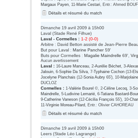
Margaux Payen
, 11-
Marie Cestari
, Entr.: Ahmed BOU
Détails et résumé du match
Dimanche 19 avril 2009 à 15h00
Laval (Stade René Filhue)
Laval
-
Cormelles
:
1-2 (0-0)
Arbitre : David Betton assisté de Jean-Pierre Bea
But pour Laval :
Marine Pancher
59'
Buts pour Cormelles :
Magalie Maindrelle
69',
Vir
Aucun avertissement
Laval
:
16-
Laure Manceau
, 2-
Aurélie Béchet
, 3-
Alexan
Jalouin
, 6-
Sophie Da Silva
, 7-
Typhaine Cochon
(13-
Els
Jocelyne Planchais
(12-
Sonia Aubry
65'), 10-
Marjolain
DUCLOZ
Cormelles
:
1-
Valérie Bourel
©, 2-
Céline Lecoq
, 3-
So
Maindrelle
, 5-
Ludivine Lemarié
, 6-
Tatiana Bastard-Bou
9-
Catherine Vaneson
(12-
Cécilia François
55'), 10-
Char
11-
Virginie Moreau-Pilard
, Entr.: Olivier CAHOREAU
Détails et résumé du match
Dimanche 19 avril 2009 à 15h00
Leers (Stade Léo Lagrange)