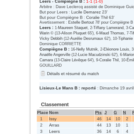
Leers
-
Compiègne B
:
1-1 (1-0)
Arbitre : Dave Leclercq assisté de Dominique Gu
But pour Leers :
Lucile Demarez
23'
But pour Compiègne B :
Coralie Thil
63'
Avertissement :
Estelle Bertout
78' pour Compiègne B
Leers
:
1-
Maureen Staquet
, 2-
Tiffany Lamerand
, 3-
Ca
Warin
© (13-
Alison Pluquet
65'), 6-
Maud Thomas
, 7-
Ti
Vicky Debbih
(12-
Aurélie Desrumaux
62'), 10-
Tiphanie 
Dominique CORRIETTE
Compiègne B
:
16-
Nelly Mutnik
, 2-
Eléonore Louis
, 3
Anaëlle Angerville
(12-
Lucie Macudzinski
62'), 6-
Mario
Camara
(13-
Claire Lévêque
64'), 9-
Coralie Thil
, 10-
Émil
GOUILLARD
Détails et résumé du match
Lisieux
-
Le Mans B
: reporté
: Dimanche 19 avri
Classement
Place
Nom
Pts
J
G
N
1
Issy
46
14
10
2
2
Arras
44
13
10
1
3
Leers
36
14
6
4