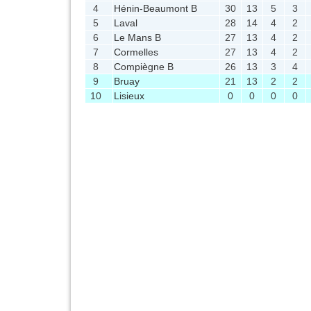
4
Hénin-Beaumont B
30
13
5
3
5
Laval
28
14
4
2
6
Le Mans B
27
13
4
2
7
Cormelles
27
13
4
2
8
Compiègne B
26
13
3
4
9
Bruay
21
13
2
2
10
Lisieux
0
0
0
0