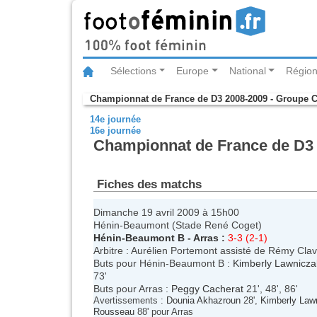
Sélections
Europe
National
Région
Championnat de France de D3 2008-2009 - Groupe 
14e journée
16e journée
Championnat de France de D3 
Fiches des matchs
Dimanche 19 avril 2009 à 15h00
Hénin-Beaumont (Stade René Coget)
Hénin-Beaumont B
-
Arras
:
3-3 (2-1)
Arbitre : Aurélien Portemont assisté de Rémy Clavi
Buts pour Hénin-Beaumont B :
Kimberly Lawnicza
73'
Buts pour Arras :
Peggy Cacherat
21', 48', 86'
Avertissements :
Dounia Akhazroun
28',
Kimberly Law
Rousseau
88' pour Arras