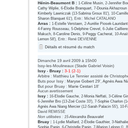
Hénin-Beaumont B
:
1-
Céline Musin
, 2-
Jennifer B
Cathy Wiplie
, 6-
Élodie Branquart
, 7-
Dounia Akhazroun
Kimberly Lawniczak
(13-
Sabrina Groux
81'), 10-
Camill
Sharon Blanquet
61'), Entr.: Michel CATALANO
Arras
:
1-
Estelle Verstaen
, 2-
Aurélie Piosek-Lauridant
4-
Fanny Rousseau
, 5-
Delphine Crevel
, 6-
Julie Caillier
Makuch
, 8-
Caroline Denis
, 9-
Peggy Cacherat
, 10-
Anaï
Lernon
58'), Entr.: René DEVIENNE
Détails et résumé du match
Dimanche 19 avril 2009 à 15h00
Issy-les-Moulineaux (Stade Gabriel Voisin)
Issy
-
Bruay
:
3-1 (2-1)
Arbitre : Matthieu Le Tennier assisté de Christophe
Buts pour Issy :
Maryse Gobert
29',
Agnès Awa Ni
But pour Bruay :
Marie Cestari
18'
Aucun avertissement
Issy
:
16-
Elodie Gauche
, 2-
Monia Neffati
, 3-
Céline Gir
6-
Jennifer Bro
(13-
Zoé Coste
33'), 7-
Sophie Charlon
(1
Agnès Awa Niang Mercier
(12-
Sarah Palacin
55'), 10-
F
David REMISSE
Non utilisées :
15-
Alexandra Beauvalet
Bruay
:
1-
Lydie Maillard
, 2-
Élodie Gauthier
, 3-
Nathali
Sophie Papin
, 6-
Christelle Papin
, 7-
Marion Lelong
©, 8