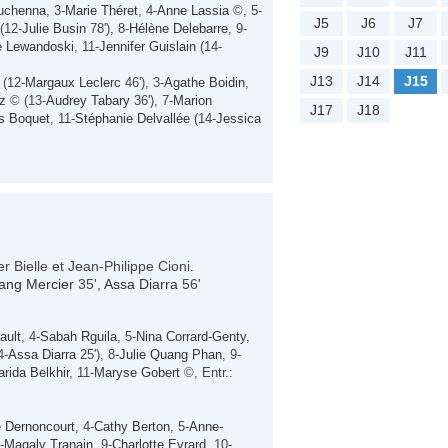
ouchenna
, 3-
Marie Théret
, 4-
Anne Lassia
©, 5-
J5
J6
J7
(12-
Julie Busin
78'), 8-
Hélène Delebarre
, 9-
e Lewandoski
, 11-
Jennifer Guislain
(14-
J9
J10
J11
J13
J14
J15
(12-
Margaux Leclerc
46'), 3-
Agathe Boidin
,
ez
© (13-
Audrey Tabary
36'), 7-
Marion
J17
J18
s Boquet
, 11-
Stéphanie Delvallée
(14-
Jessica
r Bielle et Jean-Philippe Cioni.
ang Mercier
35',
Assa Diarra
56'
ault
, 4-
Sabah Rguila
, 5-
Nina Corrard-Genty
,
4-
Assa Diarra
25'), 8-
Julie Quang Phan
, 9-
arida Belkhir
, 11-
Maryse Gobert
©, Entr.:
e Dernoncourt
, 4-
Cathy Berton
, 5-
Anne-
-
Magaly Tranain
, 9-
Charlotte Evrard
, 10-