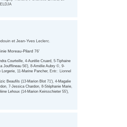
FELDJA
udouin et Jean-Yves Leclerc.
ginie Moreau-Pilard
76'
dra Courteille
, 4-
Aurélie Cruard
, 5-
Tiphaine
a Joufflineau
56'), 8-
Amélie Aubry
©, 9-
e Lorgerie
, 11-
Marine Pancher
, Entr.: Lionnel
izic Beaufils
(13-
Marion Blot
71'), 4-
Magalie
rdon
, 7-
Jessica Chardon
, 8-
Stéphanie Marie
,
lène Lehoux
(14-
Marion Keirsschieter
55'),