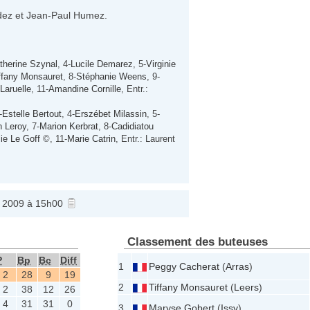
idez et Jean-Paul Humez.
therine Szynal
, 4-
Lucile Demarez
, 5-
Virginie
ffany Monsauret
, 8-
Stéphanie Weens
, 9-
Laruelle
, 11-
Amandine Cornille
, Entr.:
-
Estelle Bertout
, 4-
Erszébet Milassin
, 5-
n Leroy
, 7-
Marion Kerbrat
, 8-
Cadidiatou
ie Le Goff
©, 11-
Marie Catrin
, Entr.: Laurent
l 2009 à 15h00
Classement des buteuses
P
Bp
Bc
Diff
1
Peggy Cacherat
(
Arras
)
2
28
9
19
2
Tiffany Monsauret
(
Leers
)
2
38
12
26
4
31
31
0
3
Maryse Gobert
(
Issy
)