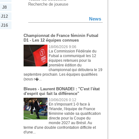
Recherche de joueuse
J8
J12
News
J16
Championnat de France féminin Futsal
D1 - Les 12 équipes connues
18/06/2026 9:06
La Commission Fédérale du
Futsal a communiqué les 12
équipes retenues pour la
première édition du
championnat qui débutera le 19
septembre prochain. Les équipes qualifiées
(sous r�...
Bleues - Laurent BONADEI : "C'est l'état
d'esprit qui fait la différence"
10/06/2026 0:12
En s'imposant 1-0 face à
l'Irlande, l'équipe de France
féminine valide sa qualification
directe pour la Coupe du
monde 2027 au Brésil. Au
terme d'une double confrontation difficile et
d'une...