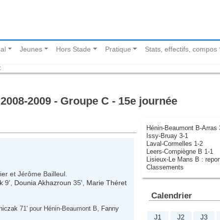
al
Jeunes
Hors Stade
Pratique
Stats, effectifs, compos
C
2008-2009 - Groupe C - 15e journée
Hénin-Beaumont B-Arras 
Issy-Bruay 3-1
Laval-Cormelles 1-2
Leers-Compiègne B 1-1
Lisieux-Le Mans B : repor
Classements
er et Jérôme Bailleul.
k
9',
Dounia Akhazroun
35',
Marie Théret
Calendrier
niczak
71' pour Hénin-Beaumont B,
Fanny
J1
J2
J3