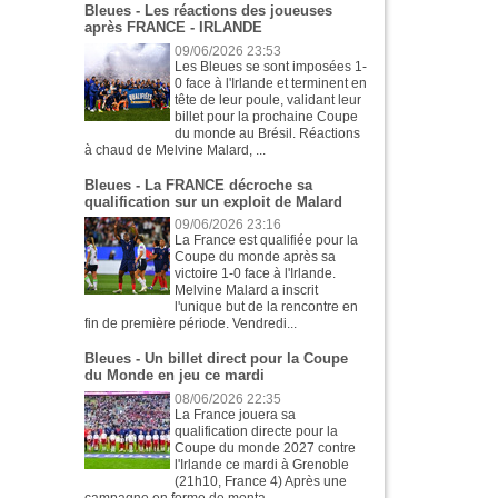
Bleues - Les réactions des joueuses
après FRANCE - IRLANDE
09/06/2026 23:53
Les Bleues se sont imposées 1-
0 face à l'Irlande et terminent en
tête de leur poule, validant leur
billet pour la prochaine Coupe
du monde au Brésil. Réactions
à chaud de Melvine Malard, ...
Bleues - La FRANCE décroche sa
qualification sur un exploit de Malard
09/06/2026 23:16
La France est qualifiée pour la
Coupe du monde après sa
victoire 1-0 face à l'Irlande.
Melvine Malard a inscrit
l'unique but de la rencontre en
fin de première période. Vendredi...
Bleues - Un billet direct pour la Coupe
du Monde en jeu ce mardi
08/06/2026 22:35
La France jouera sa
qualification directe pour la
Coupe du monde 2027 contre
l'Irlande ce mardi à Grenoble
(21h10, France 4) Après une
campagne en forme de monta...