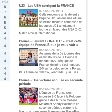
(+1)
U23 - Les USA corrigent la FRANCE
8
07/06/2026 19:34
7
Cette rencontre amicale entre
6
l'équipe U20 américaine et une
sélection tricolore composée de
5
joueuses U21 a nettement
5
tourné en faveur des USA (5-0).
4
Match amical international ...
4
Bleues - Laurent BONADEI : « C'est cette
équipe de France-là que je veux voir »
4
05/06/2026 20:28
4
Au terme de la 5e journée des
éliminatoires de la Coupe du
4
monde 2027, l'équipe de
France féminine s'est imposée
4
2-0 sur la pelouse de la Polsat
Plus Arena de Gdansk, vendredi 5 juin. Des ...
4
4
Bleues - Une victoire acquise en seconde
période
05/06/2026 20:00
L'équipe de France s'est
imposée 2-0 face à la Pologne
grâce à des buts de Melvine
Malard et Sandy Baltimore en
seconde période et prend la
tête du groupe après le revers des Pays-Bas