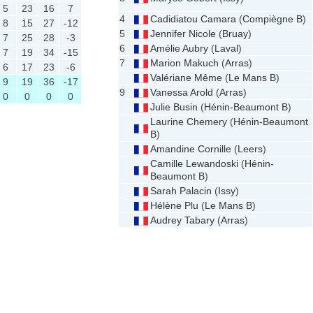
5
23
16
7
4
Cadidiatou Camara
(
Compiègne B
)
8
15
27
-12
5
Jennifer Nicole
(
Bruay
)
7
25
28
-3
6
Amélie Aubry
(
Laval
)
7
19
34
-15
7
Marion Makuch
(
Arras
)
6
17
23
-6
Valériane Même
(
Le Mans B
)
9
19
36
-17
9
Vanessa Arold
(
Arras
)
0
0
0
0
Julie Busin
(
Hénin-Beaumont B
)
Laurine Chemery
(
Hénin-Beaumont
B
)
Amandine Cornille
(
Leers
)
Camille Lewandoski
(
Hénin-
Beaumont B
)
Sarah Palacin
(
Issy
)
Hélène Plu
(
Le Mans B
)
Audrey Tabary
(
Arras
)