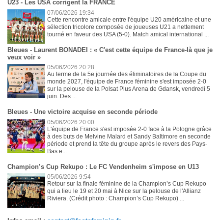
U23 - Les USA corrigent la FRANCE
07/06/2026 19:34
Cette rencontre amicale entre l'équipe U20 américaine et une
sélection tricolore composée de joueuses U21 a nettement
tourné en faveur des USA (5-0). Match amical international ...
Bleues - Laurent BONADEI : « C'est cette équipe de France-là que je
veux voir »
05/06/2026 20:28
Au terme de la 5e journée des éliminatoires de la Coupe du
monde 2027, l'équipe de France féminine s'est imposée 2-0
sur la pelouse de la Polsat Plus Arena de Gdansk, vendredi 5
juin. Des ...
Bleues - Une victoire acquise en seconde période
05/06/2026 20:00
L'équipe de France s'est imposée 2-0 face à la Pologne grâce
à des buts de Melvine Malard et Sandy Baltimore en seconde
période et prend la tête du groupe après le revers des Pays-
Bas e...
Champion’s Cup Rekupo : Le FC Vendenheim s'impose en U13
05/06/2026 9:54
Retour sur la finale féminine de la Champion’s Cup Rekupo
qui a lieu le 19 et 20 mai à Nice sur la pelouse de l'Allianz
Riviera. (Crédit photo : Champion’s Cup Rekupo) ...