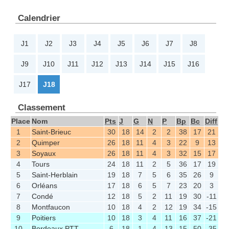
Calendrier
J1
J2
J3
J4
J5
J6
J7
J8
J9
J10
J11
J12
J13
J14
J15
J16
J17
J18
Classement
Place
Nom
Pts
J
G
N
P
Bp
Bc
Diff
1
Saint-Brieuc
30
18
14
2
2
38
17
21
2
Quimper
26
18
11
4
3
22
9
13
3
Soyaux
26
18
11
4
3
32
15
17
4
Tours
24
18
11
2
5
36
17
19
5
Saint-Herblain
19
18
7
5
6
35
26
9
6
Orléans
17
18
6
5
7
23
20
3
7
Condé
12
18
5
2
11
19
30
-11
8
Montfaucon
10
18
4
2
12
19
34
-15
9
Poitiers
10
18
3
4
11
16
37
-21
10
Bordeaux PTT
6
18
1
4
13
15
50
-35