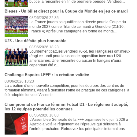
but de la rencontre en fin de première période. Vendredi...
Bleues - Un billet direct pour la Coupe du Monde en jeu ce mardi
08/06/2026 22:35
La France jouera sa qualification directe pour la Coupe du
monde 2027 contre l'Irlande ce mardi à Grenoble (21h10,
France 4) Après une campagne en forme de monta...
U23 - Une défaite plus honorable
08/06/2026 18:23
Lourdement battues vendredi (0-5), les Françaises ont mieux
réagi ce lundi pour la seconde opposition face aux U20
américaines. Une rencontre où aucun tir français n'aura
cependant été c...
Challenge Espoirs LFFP : la création validée
08/06/2026 18:23
La création d’une nouvelle compétition, pour les équipes des centres de
formation féminins, visant à densifier l’offre de pratique de ces catégories, a
été adoptée lors de l'Assemb...
Championnat de France féminin Futsal D1 - Le règlement adopté,
les 12 équipes potentielles connues
08/06/2026 18:03
L'Assemblée Générale de la FFF organisée le 6 juin 2026 à
Ajaccio a voté le règlement de l'épreuve qui débutera à
l'entrée prochaine. Retrouvez les principales informations. ...