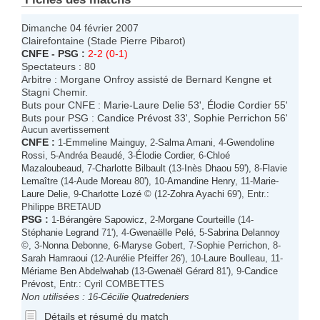
Dimanche 04 février 2007
Clairefontaine (Stade Pierre Pibarot)
CNFE
-
PSG
:
2-2 (0-1)
Spectateurs : 80
Arbitre : Morgane Onfroy assisté de Bernard Kengne et
Stagni Chemir.
Buts pour CNFE :
Marie-Laure Delie
53',
Élodie Cordier
55'
Buts pour PSG :
Candice Prévost
33',
Sophie Perrichon
56'
Aucun avertissement
CNFE
:
1-
Emmeline Mainguy
, 2-
Salma Amani
, 4-
Gwendoline
Rossi
, 5-
Andréa Beaudé
, 3-
Élodie Cordier
, 6-
Chloé
Mazaloubeaud
, 7-
Charlotte Bilbault
(13-
Inès Dhaou
59'), 8-
Flavie
Lemaître
(14-
Aude Moreau
80'), 10-
Amandine Henry
, 11-
Marie-
Laure Delie
, 9-
Charlotte Lozé
© (12-
Zohra Ayachi
69'), Entr.:
Philippe BRETAUD
PSG
:
1-
Bérangère Sapowicz
, 2-
Morgane Courteille
(14-
Stéphanie Legrand
71'), 4-
Gwenaëlle Pelé
, 5-
Sabrina Delannoy
©, 3-
Nonna Debonne
, 6-
Maryse Gobert
, 7-
Sophie Perrichon
, 8-
Sarah Hamraoui
(12-
Aurélie Pfeiffer
26'), 10-
Laure Boulleau
, 11-
Mériame Ben Abdelwahab
(13-
Gwenaël Gérard
81'), 9-
Candice
Prévost
, Entr.: Cyril COMBETTES
Non utilisées :
16-
Cécilie Quatredeniers
Détails et résumé du match