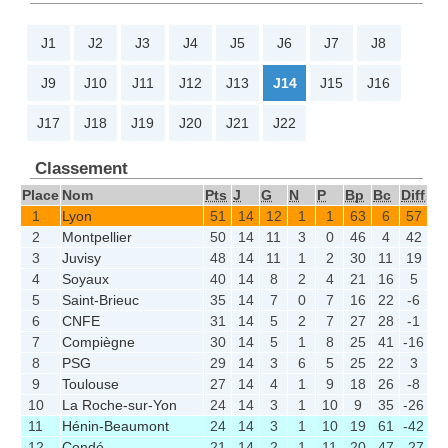
J1
J2
J3
J4
J5
J6
J7
J8
J9
J10
J11
J12
J13
J14
J15
J16
J17
J18
J19
J20
J21
J22
Classement
Place
Nom
Pts
J
G
N
P
Bp
Bc
Diff
1
Lyon
51
14
12
1
1
63
6
57
2
Montpellier
50
14
11
3
0
46
4
42
3
Juvisy
48
14
11
1
2
30
11
19
4
Soyaux
40
14
8
2
4
21
16
5
5
Saint-Brieuc
35
14
7
0
7
16
22
-6
6
CNFE
31
14
5
2
7
27
28
-1
7
Compiègne
30
14
5
1
8
25
41
-16
8
PSG
29
14
3
6
5
25
22
3
9
Toulouse
27
14
4
1
9
18
26
-8
10
La Roche-sur-Yon
24
14
3
1
10
9
35
-26
11
Hénin-Beaumont
24
14
3
1
10
19
61
-42
12
Condé
21
14
2
1
11
20
47
-27