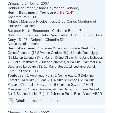
Dimanche 04 février 2007
Hénin-Beaumont (Stade Raymonde Delabre)
Hénin-Beaumont
-
Toulouse
:
1-7 (1-4)
Spectateurs : 100
Arbitre : Manuela Nicolosi assisté de Carlos Monteiro et
Christian Cauchy.
But pour Hénin-Beaumont :
Christelle Berdin
7'
Buts pour Toulouse :
Julie Peruzzetto
10', 16', 57', 60',
Julia
Dany
15', 26',
Delphine Chatelin
52'
Aucun avertissement
Hénin-Beaumont
:
1-
Céline Musin
, 2-
Christelle Berdin
, 3-
Céline Acquaert
(12-
Séverine Goulois
46'), 4-
Laurie Dacquigny
(13-
Marion Lelong
71'), 5-
Marie-Hélène Olivier
©, 6-
Julie Debever
,
7-
Aurélie Desmaretz
, 8-
Marie Schepers
, 9-
Pauline Crammer
(14-
Stéphanie Lefebvre
71'), 10-
Marie Gosse
, 11-
Ludivine Bultel
,
Entr.: Philippe PIETTE
Toulouse
:
1-
Véronique Pons
, 2-
Céline Faure
, 3-
Delphine
Chatelin
(14-
Audrey Cugat
65'), 4-
Aurélie Henric
(12-
Pauline
Papaix
60'), 5-
Julie Peruzzetto
, 6-
Christine Gazzin
, 7-
Gaëlle
Maugeais
, 8-
Virginie Dessalle
, 9-
Julia Dany
, 10-
Soraya Belkadi
© (13-
Sabrina Labiod
71'), 11-
Johannie Pujol
, Entr.: Nicole ABAR
Détails et résumé du match
Dimanche 04 février 2007