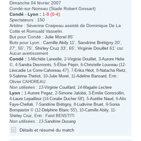
Dimanche 04 février 2007
Condé-sur-Noireau (Stade Robert Gossart)
Condé
-
Lyon
:
1-8 (0-4)
Spectateurs : 150
Arbitre : Séverine Craipeau assisté de Dominique De La
Cotte et Romuald Vasselin.
But pour Condé :
Julie Morel
85'
Buts pour Lyon :
Camille Abily
11',
Sandrine Brétigny
20',
27', 55', 75',
Shirley Cruz
33', 65',
Virginie Douillet
61' csc
Aucun avertissement
Condé
:
1-
Michèle Laneelle
, 2-
Virginie Douillet
, 3-
Aurore Helie
©, 4-
Sandra Desmonts
, 5-
Élise Pépin
, 6-
Christelle Louveau
(12-
Léocadie Le Corre-Cahoreau
47'), 7-
Erika Héot
, 8-
Natacha Rietz
,
9-
Sabrina Thetiot
, 10-
Julie Morel
, 11-
Adeline Bansard
, Entr.:
Olivier CAHOREAU
Non utilisées :
13-
Virginie Couillard
, 14-
Magalie Leclere
Lyon
:
1-
Aurore Pegaz
, 2-
Simone Jatobá
, 3-
Émilie Gonssollin
,
4-
Laure Lepailleur
(14-
Coralie Ducher
58'), 5-
Aurélie Naud
, 6-
Alix
Faye-Chellali
, 7-
Sandrine Brétigny
, 8-
Ludivine Bruet
, 9-
Sonia
Bompastor
© (12-
Delphine Blanc
55'), 10-
Camille Abily
, 11-
Shirley Cruz
, Entr.: Farid BENSTITI
Non utilisées :
13-
Sandrine Dusang
Détails et résumé du match