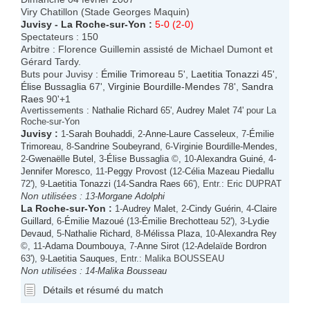
Viry Chatillon (Stade Georges Maquin)
Juvisy
-
La Roche-sur-Yon
:
5-0 (2-0)
Spectateurs : 150
Arbitre : Florence Guillemin assisté de Michael Dumont et
Gérard Tardy.
Buts pour Juvisy :
Émilie Trimoreau
5',
Laetitia Tonazzi
45',
Élise Bussaglia
67',
Virginie Bourdille-Mendes
78',
Sandra
Raes
90'+1
Avertissements :
Nathalie Richard
65',
Audrey Malet
74' pour La
Roche-sur-Yon
Juvisy
:
1-
Sarah Bouhaddi
, 2-
Anne-Laure Casseleux
, 7-
Émilie
Trimoreau
, 8-
Sandrine Soubeyrand
, 6-
Virginie Bourdille-Mendes
,
2-
Gwenaëlle Butel
, 3-
Élise Bussaglia
©, 10-
Alexandra Guiné
, 4-
Jennifer Moresco
, 11-
Peggy Provost
(12-
Célia Mazeau Piedallu
72'), 9-
Laetitia Tonazzi
(14-
Sandra Raes
66'), Entr.: Eric DUPRAT
Non utilisées :
13-
Morgane Adolphi
La Roche-sur-Yon
:
1-
Audrey Malet
, 2-
Cindy Guérin
, 4-
Claire
Guillard
, 6-
Émilie Mazoué
(13-
Émilie Brechotteau
52'), 3-
Lydie
Devaud
, 5-
Nathalie Richard
, 8-
Mélissa Plaza
, 10-
Alexandra Rey
©, 11-
Adama Doumbouya
, 7-
Anne Sirot
(12-
Adelaïde Bordron
63'), 9-
Laetitia Sauques
, Entr.: Malika BOUSSEAU
Non utilisées :
14-
Malika Bousseau
Détails et résumé du match