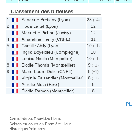
Classement des buteuses
1
Sandrine Brétigny
(
Lyon
)
23
(+4)
2
Hoda Lattaf
(
Lyon
)
12
Marinette Pichon
(
Juvisy
)
12
4
Amandine Henry
(
CNFE
)
11
5
Camille Abily
(
Lyon
)
10
(+1)
Ingrid Boyeldieu
(
Compiègne
)
10
Louisa Necib
(
Montpellier
)
10
(+1)
8
Élodie Thomis
(
Montpellier
)
9
(+1)
9
Marie-Laure Delie
(
CNFE
)
8
(+1)
Virginie Faisandier
(
Montpellier
)
8
(+1)
Aurélie Mula
(
PSG
)
8
Élodie Ramos
(
Montpellier
)
8
PL
Actualités de Première Ligue
Saison en cours en Première Ligue
Historique/Palmarès