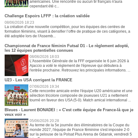
américaines. Une rencontre où aucun tir français n'aura
cependant été c...
Challenge Espoirs LFFP : la création validée
08/06/2026 18:23
La création d’une nouvelle compétition, pour les équipes des centres de
formation féminins, visant à densifier l’offre de pratique de ces catégories, a
été adoptée lors de l'Assemb...
Championnat de France féminin Futsal D1 - Le règlement adopté,
les 12 équipes potentielles connues
08/06/2026 18:03
L'Assemblée Générale de la FFF organisée le 6 juin 2026 à
Ajaccio a voté le règlement de l'épreuve qui débutera à
l'entrée prochaine. Retrouvez les principales informations. ...
U23 - Les USA corrigent la FRANCE
07/06/2026 19:34
Cette rencontre amicale entre l'équipe U20 américaine et une
sélection tricolore composée de joueuses U21 a nettement
tourné en faveur des USA (5-0). Match amical international ...
Bleues - Laurent BONADEI : « C'est cette équipe de France-là que je
veux voir »
05/06/2026 20:28
Au terme de la 5e journée des éliminatoires de la Coupe du
monde 2027, l'équipe de France féminine s'est imposée 2-0
sur la pelouse de la Polsat Plus Arena de Gdansk, vendredi 5