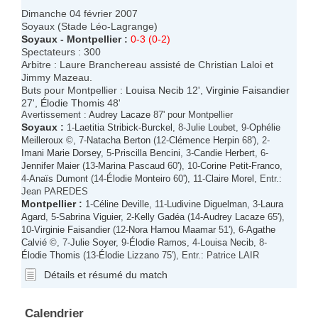
Dimanche 04 février 2007
Soyaux (Stade Léo-Lagrange)
Soyaux
-
Montpellier
:
0-3 (0-2)
Spectateurs : 300
Arbitre : Laure Branchereau assisté de Christian Laloi et
Jimmy Mazeau.
Buts pour Montpellier :
Louisa Necib
12',
Virginie Faisandier
27',
Élodie Thomis
48'
Avertissement :
Audrey Lacaze
87' pour Montpellier
Soyaux
:
1-
Laetitia Stribick-Burckel
, 8-
Julie Loubet
, 9-
Ophélie
Meilleroux
©, 7-
Natacha Berton
(12-
Clémence Herpin
68'), 2-
Imani Marie Dorsey
, 5-
Priscilla Bencini
, 3-
Candie Herbert
, 6-
Jennifer Maier
(13-
Marina Pascaud
60'), 10-
Corine Petit-Franco
,
4-
Anaïs Dumont
(14-
Élodie Monteiro
60'), 11-
Claire Morel
, Entr.:
Jean PAREDES
Montpellier
:
1-
Céline Deville
, 11-
Ludivine Diguelman
, 3-
Laura
Agard
, 5-
Sabrina Viguier
, 2-
Kelly Gadéa
(14-
Audrey Lacaze
65'),
10-
Virginie Faisandier
(12-
Nora Hamou Maamar
51'), 6-
Agathe
Calvié
©, 7-
Julie Soyer
, 9-
Élodie Ramos
, 4-
Louisa Necib
, 8-
Élodie Thomis
(13-
Élodie Lizzano
75'), Entr.: Patrice LAIR
Détails et résumé du match
Calendrier