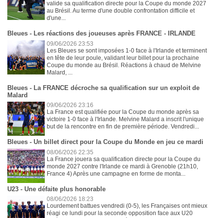
valide sa qualification directe pour la Coupe du monde 2027
au Brésil. Au terme d'une double confrontation difficile et
d'une...
Bleues - Les réactions des joueuses après FRANCE - IRLANDE
09/06/2026 23:53
Les Bleues se sont imposées 1-0 face à l'Irlande et terminent
en tête de leur poule, validant leur billet pour la prochaine
Coupe du monde au Brésil. Réactions à chaud de Melvine
Malard, ...
Bleues - La FRANCE décroche sa qualification sur un exploit de
Malard
09/06/2026 23:16
La France est qualifiée pour la Coupe du monde après sa
victoire 1-0 face à l'Irlande. Melvine Malard a inscrit l'unique
but de la rencontre en fin de première période. Vendredi...
Bleues - Un billet direct pour la Coupe du Monde en jeu ce mardi
08/06/2026 22:35
La France jouera sa qualification directe pour la Coupe du
monde 2027 contre l'Irlande ce mardi à Grenoble (21h10,
France 4) Après une campagne en forme de monta...
U23 - Une défaite plus honorable
08/06/2026 18:23
Lourdement battues vendredi (0-5), les Françaises ont mieux
réagi ce lundi pour la seconde opposition face aux U20