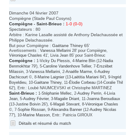
Dimanche 04 février 2007
Compiègne (Stade Paul Cosyns)
Compiègne
-
Saint-Brieuc
:
1-0 (0-0)
Spectateurs : 80
Arbitre : Karine Lasalle assisté de Anthony Delachaussée et
Philippe Delachaussée.
But pour Compiègne :
Gaëtane Thiney
65'
Avertissements :
Vanessa Mellarini
28' pour Compiègne,
Véronique Chasles
41',
Livia Jean
85' pour Saint-Brieuc
Compiègne
:
1-
Vicky Du Plessis
, 4-
Marine Blin
(12-
Nadia
Benmokhtar
79'), 5-
Caroline Vandenhove Tellier
, 7-
Erszébet
Milassin
, 3-
Vanessa Mellarini
, 2-
Anaëlle Marme
, 6-
Audrey
Dachicourt
©, 8-
Marine Laignier
(13-
Laëtitia Mariani
84'), 9-
Ingrid
Boyeldieu
, 10-
Gaëtane Thiney
, 11-
Élodie Corbeau
(14-
Coralie Thil
62'), Entr.: Loubé NAUMCEVSKI et Christophe MARTINEZ
Saint-Brieuc
:
1-
Stéphanie Mellec
, 2-
Audrey Perrin
, 4-
Livia
Jean
, 5-
Audrey Février
, 3-
Magalie Driant
, 11-
Joanna Beroudiaux
(13-
Justine Boivin
26'), 6-
Magali Stevant
, 8-
Véronique Chasles
©, 7-
Sophie Rissoan
, 9-
Alexandra Banner
(12-
Audrey Nicolas
77'), 10-
Marine Masson
, Entr.: Patricia GIROUX
Détails et résumé du match