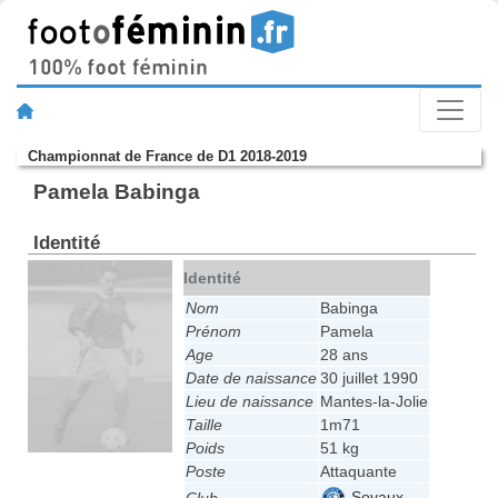
Championnat de France de D1 2018-2019
Pamela Babinga
Identité
Identité
Nom
Babinga
Prénom
Pamela
Age
28 ans
Date de naissance
30 juillet 1990
Lieu de naissance
Mantes-la-Jolie
Taille
1m71
Poids
51 kg
Poste
Attaquante
Soyaux