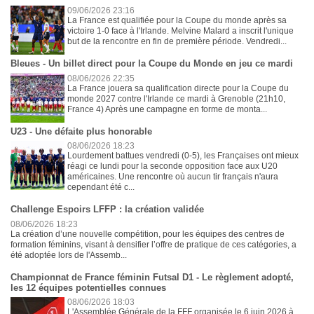
09/06/2026 23:16
La France est qualifiée pour la Coupe du monde après sa
victoire 1-0 face à l'Irlande. Melvine Malard a inscrit l'unique
but de la rencontre en fin de première période. Vendredi...
Bleues - Un billet direct pour la Coupe du Monde en jeu ce mardi
08/06/2026 22:35
La France jouera sa qualification directe pour la Coupe du
monde 2027 contre l'Irlande ce mardi à Grenoble (21h10,
France 4) Après une campagne en forme de monta...
U23 - Une défaite plus honorable
08/06/2026 18:23
Lourdement battues vendredi (0-5), les Françaises ont mieux
réagi ce lundi pour la seconde opposition face aux U20
américaines. Une rencontre où aucun tir français n'aura
cependant été c...
Challenge Espoirs LFFP : la création validée
08/06/2026 18:23
La création d’une nouvelle compétition, pour les équipes des centres de
formation féminins, visant à densifier l’offre de pratique de ces catégories, a
été adoptée lors de l'Assemb...
Championnat de France féminin Futsal D1 - Le règlement adopté,
les 12 équipes potentielles connues
08/06/2026 18:03
L'Assemblée Générale de la FFF organisée le 6 juin 2026 à