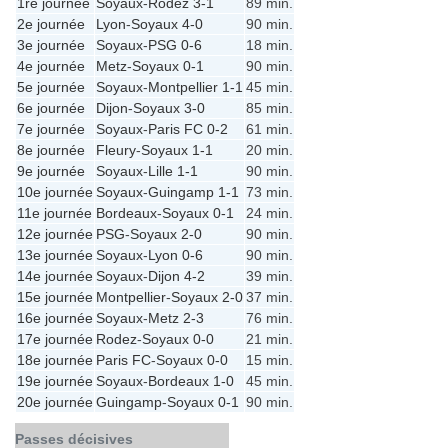
1re journée
Soyaux
-
Rodez
3-1
89 min.
2e journée
Lyon
-
Soyaux
4-0
90 min.
3e journée
Soyaux
-
PSG
0-6
18 min.
4e journée
Metz
-
Soyaux
0-1
90 min.
5e journée
Soyaux
-
Montpellier
1-1
45 min.
6e journée
Dijon
-
Soyaux
3-0
85 min.
7e journée
Soyaux
-
Paris FC
0-2
61 min.
8e journée
Fleury
-
Soyaux
1-1
20 min.
9e journée
Soyaux
-
Lille
1-1
90 min.
10e journée
Soyaux
-
Guingamp
1-1
73 min.
11e journée
Bordeaux
-
Soyaux
0-1
24 min.
12e journée
PSG
-
Soyaux
2-0
90 min.
13e journée
Soyaux
-
Lyon
0-6
90 min.
14e journée
Soyaux
-
Dijon
4-2
39 min.
15e journée
Montpellier
-
Soyaux
2-0
37 min.
16e journée
Soyaux
-
Metz
2-3
76 min.
17e journée
Rodez
-
Soyaux
0-0
21 min.
18e journée
Paris FC
-
Soyaux
0-0
15 min.
19e journée
Soyaux
-
Bordeaux
1-0
45 min.
20e journée
Guingamp
-
Soyaux
0-1
90 min.
Passes décisives