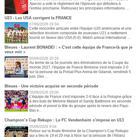
Ajaccio a voté le règlement de l'épreuve qui débutera à
l'entrée prochaine. Retrouvez les principales informations. ...
U23 - Les USA corrigent la FRANCE
07/06/2026 19:34
Cette rencontre amicale entre l'équipe U20 américaine et une
sélection tricolore composée de joueuses U21 a nettement
tourné en faveur des USA (5-0). Match amical international ...
Bleues - Laurent BONADEI : « C'est cette équipe de France-là que je
veux voir »
05/06/2026 20:28
Au terme de la 5e journée des éliminatoires de la Coupe du
monde 2027, l'équipe de France féminine s'est imposée 2-0
sur la pelouse de la Polsat Plus Arena de Gdansk, vendredi 5
juin. Des ...
Bleues - Une victoire acquise en seconde période
05/06/2026 20:00
L'équipe de France s'est imposée 2-0 face à la Pologne grâce
à des buts de Melvine Malard et Sandy Baltimore en seconde
période et prend la tête du groupe après le revers des Pays-
Bas e...
Champion’s Cup Rekupo : Le FC Vendenheim s'impose en U13
05/06/2026 9:54
Retour sur la finale féminine de la Champion’s Cup Rekupo
qui a lieu le 19 et 20 mai à Nice sur la pelouse de l'Allianz