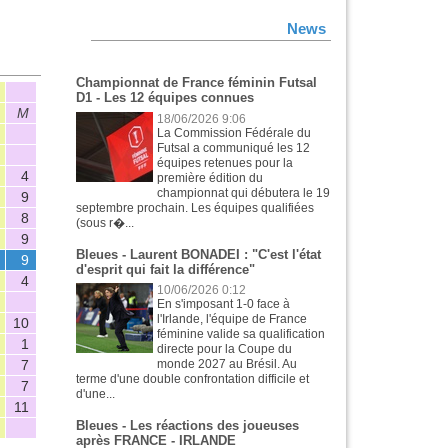
News
Championnat de France féminin Futsal
CE
D1 - Les 12 équipes connues
M
Tit
B
P
18/06/2026 9:06
La Commission Fédérale du
Futsal a communiqué les 12
équipes retenues pour la
4
4
1
0
première édition du
championnat qui débutera le 19
9
8
13
3
septembre prochain. Les équipes qualifiées
8
7
4
3
(sous r�...
9
9
15
2
Bleues - Laurent BONADEI : "C'est l'état
9
9
7
1
d'esprit qui fait la différence"
4
4
9
1
10/06/2026 0:12
En s'imposant 1-0 face à
l'Irlande, l'équipe de France
10
7
6
3
féminine valide sa qualification
1
0
0
1
directe pour la Coupe du
7
6
5
0
monde 2027 au Brésil. Au
terme d'une double confrontation difficile et
7
3
2
0
d'une...
11
10
3
1
Bleues - Les réactions des joueuses
après FRANCE - IRLANDE