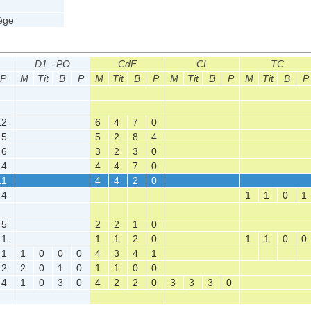
ège
D1 - PO
CdF
CL
TC
P
M
Tit
B
P
M
Tit
B
P
M
Tit
B
P
M
Tit
B
P
12
6
4
7
0
5
5
2
8
4
6
3
2
3
0
4
4
4
7
0
11
4
4
2
0
4
1
1
0
1
5
2
2
1
0
1
1
1
2
0
1
1
0
0
1
1
0
0
0
4
3
4
1
2
2
0
1
0
1
1
0
0
4
1
0
3
0
4
2
2
0
3
3
3
0