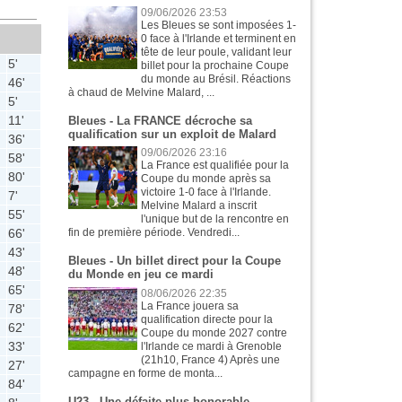
09/06/2026 23:53
Les Bleues se sont imposées 1-
0 face à l'Irlande et terminent en
tête de leur poule, validant leur
5'
billet pour la prochaine Coupe
du monde au Brésil. Réactions
46'
à chaud de Melvine Malard, ...
5'
11'
Bleues - La FRANCE décroche sa
qualification sur un exploit de Malard
36'
09/06/2026 23:16
58'
La France est qualifiée pour la
80'
Coupe du monde après sa
victoire 1-0 face à l'Irlande.
7'
Melvine Malard a inscrit
55'
l'unique but de la rencontre en
66'
fin de première période. Vendredi...
43'
Bleues - Un billet direct pour la Coupe
48'
du Monde en jeu ce mardi
65'
08/06/2026 22:35
La France jouera sa
78'
qualification directe pour la
62'
Coupe du monde 2027 contre
33'
l'Irlande ce mardi à Grenoble
(21h10, France 4) Après une
27'
campagne en forme de monta...
84'
U23 - Une défaite plus honorable