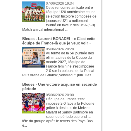
07/06/2026 19:34
Cette rencontre amicale entre
l'équipe U20 américaine et une
sélection tricolore composée de
joueuses U21 a nettement
tourné en faveur des USA (5-0).
Match amical international ...
Bleues - Laurent BONADEI : « C'est cette
équipe de France-là que je veux voir »
05/06/2026 20:28
Au terme de la 5e journée des
éliminatoires de la Coupe du
monde 2027, l'équipe de
France féminine s'est imposée
2-0 sur la pelouse de la Polsat
Plus Arena de Gdansk, vendredi 5 juin. Des ...
Bleues - Une victoire acquise en seconde
période
05/06/2026 20:00
L'équipe de France s'est
imposée 2-0 face à la Pologne
grâce à des buts de Melvine
Malard et Sandy Baltimore en
seconde période et prend la
tête du groupe après le revers des Pays-Bas
e...