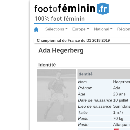
Sélections
Europe
National
Région
Championnat de France de D1 2018-2019
Ada Hegerberg
Identité
Identité
Nom
Hegerbe
Prénom
Ada
Age
23 ans
Date de naissance
10 juille
Lieu de naissance
Sunndals
Taille
1m77
Poids
70 kg
Poste
Attaquan