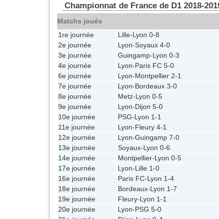
Championnat de France de D1 2018-201
Matchs joués
1re journée
Lille
-
Lyon
0-8
2e journée
Lyon
-
Soyaux
4-0
3e journée
Guingamp
-
Lyon
0-3
4e journée
Lyon
-
Paris FC
5-0
6e journée
Lyon
-
Montpellier
2-1
7e journée
Lyon
-
Bordeaux
3-0
8e journée
Metz
-
Lyon
0-5
9e journée
Lyon
-
Dijon
5-0
10e journée
PSG
-
Lyon
1-1
11e journée
Lyon
-
Fleury
4-1
12e journée
Lyon
-
Guingamp
7-0
13e journée
Soyaux
-
Lyon
0-6
14e journée
Montpellier
-
Lyon
0-5
17e journée
Lyon
-
Lille
1-0
16e journée
Paris FC
-
Lyon
1-4
18e journée
Bordeaux
-
Lyon
1-7
19e journée
Fleury
-
Lyon
1-1
20e journée
Lyon
-
PSG
5-0