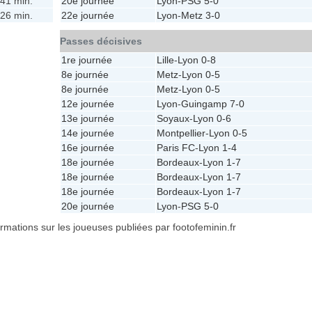
41 min.
20e journée
Lyon
-
PSG
5-0
26 min.
22e journée
Lyon
-
Metz
3-0
Passes décisives
1re journée
Lille
-
Lyon
0-8
8e journée
Metz
-
Lyon
0-5
8e journée
Metz
-
Lyon
0-5
12e journée
Lyon
-
Guingamp
7-0
13e journée
Soyaux
-
Lyon
0-6
14e journée
Montpellier
-
Lyon
0-5
16e journée
Paris FC
-
Lyon
1-4
18e journée
Bordeaux
-
Lyon
1-7
18e journée
Bordeaux
-
Lyon
1-7
18e journée
Bordeaux
-
Lyon
1-7
20e journée
Lyon
-
PSG
5-0
formations sur les joueuses publiées par footofeminin.fr