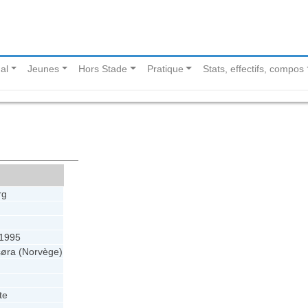
al
Jeunes
Hors Stade
Pratique
Stats, effectifs, compos
rg
t 1995
øra (Norvège)
te