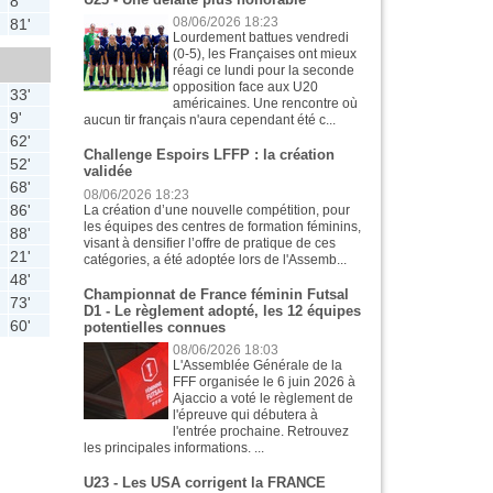
8'
81'
08/06/2026 18:23
Lourdement battues vendredi
(0-5), les Françaises ont mieux
réagi ce lundi pour la seconde
opposition face aux U20
33'
américaines. Une rencontre où
9'
aucun tir français n'aura cependant été c...
62'
Challenge Espoirs LFFP : la création
52'
validée
68'
08/06/2026 18:23
86'
La création d’une nouvelle compétition, pour
les équipes des centres de formation féminins,
88'
visant à densifier l’offre de pratique de ces
21'
catégories, a été adoptée lors de l'Assemb...
48'
Championnat de France féminin Futsal
73'
D1 - Le règlement adopté, les 12 équipes
60'
potentielles connues
08/06/2026 18:03
L'Assemblée Générale de la
FFF organisée le 6 juin 2026 à
Ajaccio a voté le règlement de
l'épreuve qui débutera à
l'entrée prochaine. Retrouvez
les principales informations. ...
U23 - Les USA corrigent la FRANCE