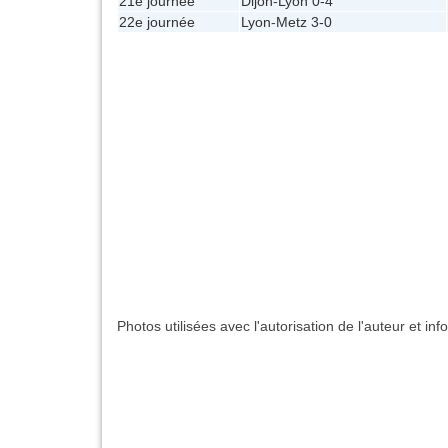
21e journée
Dijon
-
Lyon
0-4
22e journée
Lyon
-
Metz
3-0
Photos utilisées avec l'autorisation de l'auteur et in